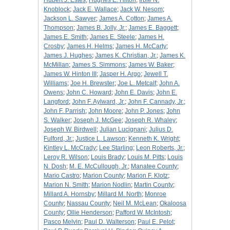
Hubert J. Estes
;
Hughes E. Hilton
;
Irbie N.
Knoblock
;
Jack E. Wallace
;
Jack W. Nesom
;
Jackson L. Sawyer
;
James A. Cotton
;
James A.
Thompson
;
James B. Jolly, Jr.
;
James E. Baggett
;
James E. Smith
;
James E. Steele
;
James H.
Crosby
;
James H. Helms
;
James H. McCarty
;
James J. Hughes
;
James K. Christian, Jr.
;
James K.
McMillan
;
James S. Simmons
;
James W. Baker
;
James W. Hinton III
;
Jasper H. Argo
;
Jewell T.
Williams
;
Joe H. Brewster
;
Joe L. Metcalf
;
John A.
Owens
;
John C. Howard
;
John E. Davis
;
John E.
Langford
;
John F. Aylward, Jr.
;
John F. Cannady, Jr.
;
John F. Parrish
;
John Moore
;
John P. Jones
;
John
S. Walker
;
Joseph J. McGee
;
Joseph R. Whaley
;
Joseph W. Birdwell
;
Julian Lucignani
;
Julius D.
Fulford, Jr.
;
Justice L. Lawson
;
Kenneth K. Wright
;
Kintley L. McCrady
;
Lee Starling
;
Leon Roberts, Jr.
;
Leroy R. Wilson
;
Louis Brady
;
Louis M. Pitts
;
Louis
N. Dosh
;
M. E. McCullough, Jr.
;
Manatee County
;
Mario Castro
;
Marion County
;
Marion F. Klotz
;
Marion N. Smith
;
Marion Nodlin
;
Martin County
;
Millard A. Hornsby
;
Millard M. North
;
Monroe
County
;
Nassau County
;
Neil M. McLean
;
Okaloosa
County
;
Ollie Henderson
;
Pafford W. McIntosh
;
Pasco Melvin
;
Paul D. Walterson
;
Paul E. Pelot
;