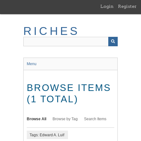
Skip
Login
Register
to
main
content
RICHES
Menu
BROWSE ITEMS
(1 TOTAL)
Browse All
Browse by Tag
Search Items
Tags: Edward A. Luif