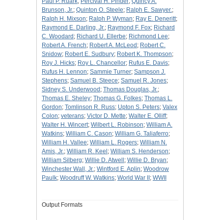
Paul P. Ruark
;
Percival H. Pinder
;
Quincy A.
Brunson, Jr.
;
Quinton O. Steele
;
Ralph E. Sawyer.
;
Ralph H. Mixson
;
Ralph P. Wyman
;
Ray E. Deneritt
;
Raymond E. Darling, Jr.
;
Raymond F. Fox
;
Richard
C. Woodard
;
Richard U. Ellerbe
;
Richmond Lee
;
Robert A. French
;
Robert A. McLeod
;
Robert C.
Snidow
;
Robert E. Sudbury
;
Robert K. Thompson
;
Roy J. Hicks
;
Roy L. Chancellor
;
Rufus E. Davis
;
Rufus H. Lennon
;
Sammie Turner
;
Sampson J.
Stephens
;
Samuel B. Steece
;
Samuel R. Jones
;
Sidney S. Underwood
;
Thomas Douglas, Jr.
;
Thomas E. Sheley
;
Thomas G. Folkes
;
Thomas L.
Gordon
;
Tomlinson R. Russ
;
Upton S. Peters
;
Valex
Colon
;
veterans
;
Victor D. Mette
;
Walter E. Olliff
;
Walter H. Wincert
;
Wilbert L. Robinson
;
William A.
Watkins
;
William C. Cason
;
William G. Taliaferro
;
William H. Vallee
;
William L. Rogers
;
William N.
Amis, Jr.
;
William R. Keel
;
William S. Henderson
;
William Silberg
;
Willie D. Atwell
;
Willie D. Bryan
;
Winchester Wall, Jr.
;
Wintford E. Aplin
;
Woodrow
Paulk
;
Woodruff W. Watkins
;
World War II
;
WWII
Output Formats