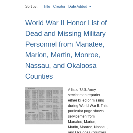
Sort by:
Title
Creator
Date Added
World War II Honor List of
Dead and Missing Military
Personnel from Manatee,
Marion, Martin, Monroe,
Nassau, and Okaloosa
Counties
A list of U.S. Army
servicemen reporter
either killed or missing
during World War II. This
particular page shows
servicemen from
Manatee, Marion,
Martin, Monroe, Nassau,
and Okaloosa Counties,