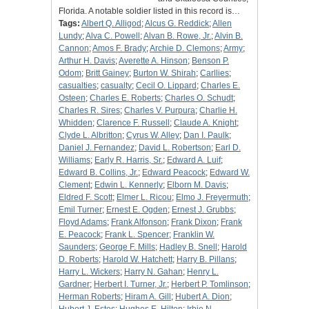
Florida. A notable soldier listed in this record is…
Tags:
Albert Q. Alligod
;
Alcus G. Reddick
;
Allen
Lundy
;
Alva C. Powell
;
Alvan B. Rowe, Jr.
;
Alvin B.
Cannon
;
Amos F. Brady
;
Archie D. Clemons
;
Army
;
Arthur H. Davis
;
Averette A. Hinson
;
Benson P.
Odom
;
Britt Gainey
;
Burton W. Shirah
;
Carllies
;
casualties
;
casualty
;
Cecil O. Lippard
;
Charles E.
Osteen
;
Charles E. Roberts
;
Charles O. Schudt
;
Charles R. Sires
;
Charles V. Purpura
;
Charlie H.
Whidden
;
Clarence F. Russell
;
Claude A. Knight
;
Clyde L. Albritton
;
Cyrus W. Alley
;
Dan I. Paulk
;
Daniel J. Fernandez
;
David L. Robertson
;
Earl D.
Williams
;
Early R. Harris, Sr.
;
Edward A. Luif
;
Edward B. Collins, Jr.
;
Edward Peacock
;
Edward W.
Clement
;
Edwin L. Kennerly
;
Elborn M. Davis
;
Eldred F. Scott
;
Elmer L. Ricou
;
Elmo J. Freyermuth
;
Emil Turner
;
Ernest E. Ogden
;
Ernest J. Grubbs
;
Floyd Adams
;
Frank Alfonson
;
Frank Dixon
;
Frank
E. Peacock
;
Frank L. Spencer
;
Franklin W.
Saunders
;
George F. Mills
;
Hadley B. Snell
;
Harold
D. Roberts
;
Harold W. Hatchett
;
Harry B. Pillans
;
Harry L. Wickers
;
Harry N. Gahan
;
Henry L.
Gardner
;
Herbert I. Turner, Jr.
;
Herbert P. Tomlinson
;
Herman Roberts
;
Hiram A. Gill
;
Hubert A. Dion
;