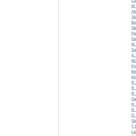
Cu
M 
Al
St
Bo
St
Pa
Ga
M.
Sa
A.
Mc
Po
Bi
Ki
R.
R.
R.
Ga
R.
R.
D. 
St
T.
La