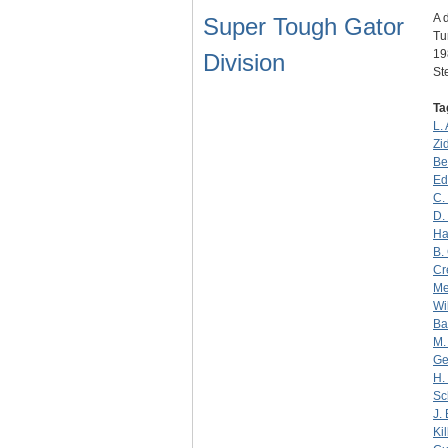
A 
Super Tough Gator
Tu
19
Division
S
Ta
L.
Zi
Be
Ed
C.
D.
Ha
B.
Cr
Me
Wi
Ba
M.
Ge
H. 
Sc
J.
Ki