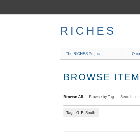
Skip
to
main
content
RICHES
The RICHES Project
Ome
BROWSE ITEMS
Browse All
Browse by Tag
Search Ite
Tags: G. B. Seath