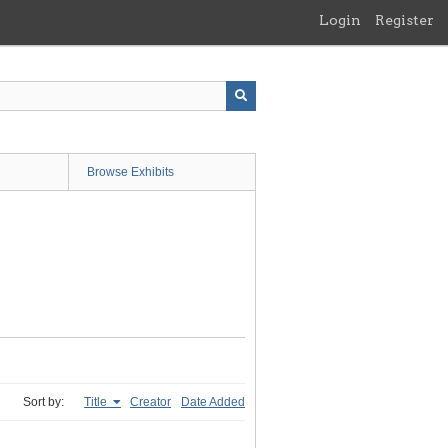
Login
Register
Browse Exhibits
Sort by:
Title
Creator
Date Added