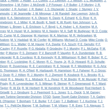
sack
;
J. Heller
;
J. Hutter
;
J. J. Collins
;
J. J. Leemon
;
J. J. Wilson
;
J. L. McMullen
;
J.
Shmerling
;
J. M. Foley
;
J. McDevitt
;
J. P Forquer
;
J. P. Butler
;
J. P. Morley
;
J. R.
exander
;
J. R. Auman
;
J. R. Baker
;
J. S. Olszweski
;
J. Shade
;
J. Sturges
;
J. V.
amoulis
;
J. W. Jeannette
;
J. W. Minogue
;
J. W. Randell
;
Joe Leemon
;
John B.
stick
;
K. A. Steinebronn
;
K. A. Oleson
;
K. Davis
;
K. Echard
;
K. G. Rice
;
K. H.
einebronn
;
K. J. Miller
;
K. M. Booth
;
K. Neill
;
K. W. Rugh
;
Ken Johnson
;
L. A.
hlman
;
L. Brown
;
L. E. Erickson
;
L. F. Boyd
;
L. K. Huber
;
L. K. Koering
;
M. A.
rces
;
M. A. Husel
;
M. A. Jenkins
;
M. A. Neeley
;
M. A. Saft
;
M. Budjevac
;
M. D. Costa
;
 D. Cump
;
M. E. Glasgow
;
M. Harmon
;
M. K. Marinac
;
M. R. Verbraeken
;
M.
lvatore
;
M. V. Haddad
;
M. W. Confer
;
M. Williams
;
Michael D. Costa
;
Mike Costa
;
O.
 Willson
;
O. L. Walter
;
O. M. Hauge
;
P. A. Davila
;
P. A. Szuch
;
P. E. Genutis
;
P. F.
Cauley
;
P. F. Rozelle
;
P. G. Abdalla
;
P. Grodecky
;
P. J. Murphy
;
P. L. McGaha
;
P. M.
rter
;
P. Murray
;
P. S. Zeimann
;
P. V. Bancroft
;
P. Vaughn
;
R. A. Dunderdale
;
R. B.
enkowski
;
R. B. Countess
;
R. B. Kennedy
;
R. B. Williamson
;
R. Bell
;
R. Bober
;
R. C.
mber
;
R. C. Lockridge
;
R. C. Moren
;
R. C. Young, Jr.
;
R. D. Howard
;
R. D. Schulte
;
 Desin
;
R. Duverneau
;
R. E. Cannistraro
;
R. E. Nowak
;
R. F. Weddleton
;
R. G. Arra
;
 G. Thompson
;
R. H. O'Neil
;
R. Harbaugh
;
R. Harrelson
;
R. J. Faherer
;
R. J. Gross
;
 J. Grutz
;
R. J. Hillen
;
R. J. Murphy
;
R. J. Zigmont
;
R. Koubeck
;
R. L. Brooks
;
R. L.
ylord
;
R. L. Meeks
;
R. L. Misback
;
R. L. Perez
;
R. M. Bredin
;
R. M. Muraski
;
R. Parr
;
 Prady
;
R. R. Leyendecker
;
R. S. Witman
;
R. Steiner
;
R. T. Greenwood
;
R. T. Ward
;
 Taylor
;
R. W. Ek
;
R. W. Herbert
;
R. W. Kendrick
;
R. W. Woodward
;
Rod Herbert
;
S.
Grisetti
;
S. J. Ginsburg
;
S. J. Peermont
;
S. L. Jones
;
S. L. Quick
;
S. M. Garvey
;
eam Turbine Generator Division
;
STGD
;
Super Tough Gator Division
;
T. A. Gailey
;
 B. O'Hanlon
;
T. Bonham
;
T. E. Burke
;
T. F. Cain
;
T. J. Battineri
;
T. J. Kuchma
;
T. J.
ne
;
T. L. Petit De Mange
;
T. M. Sullivan
;
T. M. Villano
;
T. R. Eves
;
T. S. Aleguas
;
T.