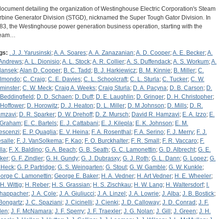
document detailing the organization of Westinghouse Electric Corporation's Steam
rbine Generator Division (STGD), nicknamed the Super Tough Gator Division. In
83, the Westinghouse power generation business operation, starting with the
team…
gs:
. J. J. Yarusinski
;
A. A. Soares
;
A. A. Zanazanian
;
A. D. Cooper
;
A. E. Becker
;
A.
 Andrews
;
A. L. Dionisio
;
A. L. Stock
;
A. R. Collier
;
A. S. Duffendack
;
A. S. Workum
;
A.
dansek
;
Alan D. Cooper
;
B. C. Tadd
;
B. J. Harkiewicz
;
B. M. Kinnie
;
B. Miller
;
C.
lmondo
;
C. Craig
;
C. E. Davies
;
C. L. Schoolcraft
;
C. L. Sturla
;
C. Tucker
;
C. W.
minster
;
C. W. Meck
;
Craig A. Weeks
;
Craig Sturla
;
D. A. Pacyna
;
D. B. Carson
;
D.
 Beddingfield
;
D. D. Schaen
;
D. Duff
;
D. E. Laughlin
;
D. Gringer
;
D. H. Christopher
;
 Hoffower
;
D. Horowitz
;
D. J. Heaton
;
D. L. Miller
;
D. M Johnson
;
D. Mills
;
D. R.
mzavi
;
D. R. Sparker
;
D. W. Drehoff
;
D. Z. Mursch
;
David R. Hamzavi
;
E. A. Izzo
;
E.
 Graham
;
E. C. Bartels
;
E. J. Cattabani
;
E. J. Kilepla
;
E. K. Johnson
;
E. M.
escenzi
;
E. P. Quaglia
;
E. V. Heina
;
F. A. Rosenthal
;
F. A. Serino
;
F. J. Merry
;
F. J.
salle
;
F. J. VanSolkema
;
F. Kao
;
F. O. Burckhalter
;
F. R. Small
;
F. R. Vaccaro
;
F.
lla
;
F. X. Baldino
;
G. A. Beach
;
G. B. Seath
;
G. C. Lamonettin
;
G. D. Albrecht
;
G. E.
ker
;
G. F. Zindler
;
G. H. Gundy
;
G. J. Dubrasxy
;
G. J. Roth
;
G. L. Dann
;
G. Lopez
;
G.
 Heck
;
G. P. Partridge
;
G. S. Weingarten
;
G. Stout
;
G. W. Gamble
;
G. W. Kunkle
;
orge C. Lamonettin
;
George E. Baker
;
H. A. Vedner
;
H. Art Vedner
;
H. E. Wheeler
;
H. Wittig
;
H. Reber
;
H. S. Grassian
;
H. S. Zischkau
;
H. W. Lang
;
H. Waltersdorf
;
I.
happacher
;
J. A. Cole
;
J. A. Giuliucci
;
J. A. Linzel
;
J. A. Lowrie
;
J. Alba
;
J. B. Bostick
;
 Bongartz
;
J. C. Spaziani
;
J. Cicinelli
;
J. Cienki
;
J. D. Calloway
;
J. D. Conrad
;
J. F.
llen
;
J. F. McNamara
;
J. F. Sperry
;
J. F. Traexler
;
J. G. Nolan
;
J. Gill
;
J. Green
;
J. H.