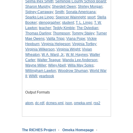
Selma Inex Smith
;
Seminole County School Board
;
Sharon Murphy
;
Sherdell Owen
;
Shirley Morgan
;
Sidney Carraway
;
Smith
;
Sonata Americana
;
Sparks Lee Lingo
;
Spencer Wainright
;
sport
;
Stella
Booker
;
stenographer
;
student
;
T. L. Lingo
;
T. W.
Lawton
;
teacher
;
Teddy Kimble
;
The Oviedian
;
Thomas Darling
;
Thompson
;
Tommy Staley
;
Turner
Mae Owens
;
Valita Tripp
;
Viana Pope
;
Vickie
Hepburn
;
Virginia Helgeson
;
Virginia Tortley
;
Virginia Wilkerson
;
Virginia Wright
;
Vivian
Wheaton
;
W. A. Ward, Jr.
;
W. M. Haynes
;
Walter
Carter
;
Walter Teague
;
Wanda Lee Anderson
;
Wayne Miller
;
Wiley Abell
;
Willa May Soles
;
Willingham Lawton
;
Woodrow Shuman
;
World War
II
;
WWII
;
yearbook
Output Formats
atom
,
dc-rdf
,
dcmes-xml
,
json
,
omeka-xml
,
rss2
The RICHES Project
Omeka Homepage