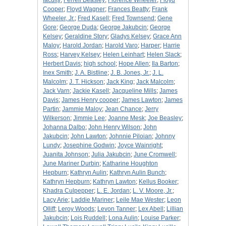
faculty
;
Ferrell Beasley
;
Florence Wheeler
;
Floyd
Cooper
;
Floyd Wagner
;
Frances Beatty
;
Frank
Wheeler, Jr.
;
Fred Kasell
;
Fred Townsend
;
Gene
Gore
;
George Duda
;
George Jakubcin
;
George
Kelsey
;
Geraldine Story
;
Gladys Kelsey
;
Grace Ann
Maloy
;
Harold Jordan
;
Harold Varo
;
Harper
;
Harrie
Ross
;
Harvey Kelsey
;
Helen Leinhart
;
Helen Slack
;
Herbert Davis
;
high school
;
Hope Allen
;
Ila Barton
;
Inex Smith
;
J. A. Bistline
;
J. B. Jones, Jr.
;
J. L.
Malcolm
;
J. T. Hickson
;
Jack King
;
Jack Malcolm
;
Jack Varn
;
Jackie Kasell
;
Jacqueline Mills
;
James
Davis
;
James Henry cooper
;
James Lawton
;
James
Partin
;
Jammie Maloy
;
Jean Chance
;
Jerry
Wilkerson
;
Jimmie Lee
;
Joanne Mesk
;
Joe Beasley
;
Johanna Dalbo
;
John Henry Wilson
;
John
Jakubcin
;
John Lawton
;
Johnnie Piloian
;
Johnny
Lundy
;
Josephine Godwin
;
Joyce Wainright
;
Juanita Johnson
;
Julia Jakubcin
;
June Cromwell
;
June Mariner Durbin
;
Katharine Houghton
Hepburn
;
Kathryn Aulin
;
Kathryn Aulin Bunch
;
Kathryn Hepburn
;
Kathryn Lawton
;
Kellus Booker
;
Khadra Culpepper
;
L. E. Jordan
;
L. V. Moore, Jr.
;
Lacy Arie
;
Laddie Mariner
;
Leile Mae Wester
;
Leon
Olliff
;
Leroy Woods
;
Levon Tanner
;
Lex Abell
;
Lillian
Jakubcin
;
Lois Ruddell
;
Lona Aulin
;
Louise Parker
;