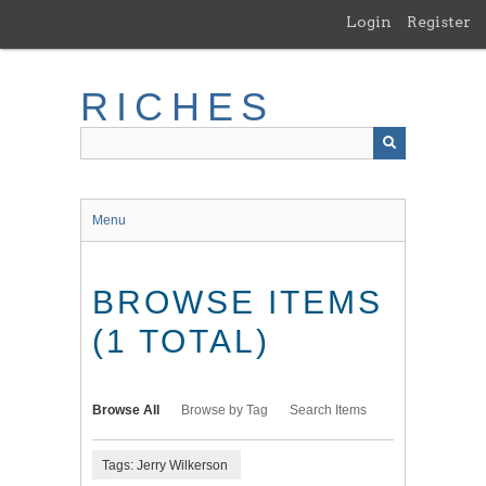
Skip
Login
Register
to
main
content
RICHES
Menu
BROWSE ITEMS
(1 TOTAL)
Browse All
Browse by Tag
Search Items
Tags: Jerry Wilkerson