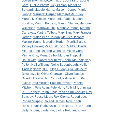
Lowell Thomas
;
Lowell Tripp
;
Lucila King
;
Lucille
Gore
;
Lucille Partin
;
Lucy Piloian
;
Madeline
Borgard
;
Maggie Harris
;
Malcolm Jones
;
Maple
Swope
;
Margaret Harper
;
Margaret McCulley
;
Margie McClellan
;
Marguerite Partin
;
Marian
Buoillon
;
Marion Borgard
;
Marion Stanko
;
Marjorie
Wilkerson
;
Marlowe Link
;
Martha A. Moon
;
Martha
Carraway
;
Martha Talbott
;
Mary Barr
;
Mary Frances
Jordan
;
Mattie Pearl Jordan
;
Maurice Jacobs
;
Maxine Young
;
Meredith Horton
;
Merritt Staley
;
Mickey Chalker
;
Milan Jakubcin
;
Mildred Dinda
;
Mildred Lane
;
Mildred Wheaton
;
Milton Gore
;
Minnie King
;
Mona Dalbo
;
Morgan Tripp
;
Mr.
Housewife
;
Naomi McCulley
;
Naomi McNeal
;
Nary
Potter
;
Nell Williams
;
Nellie Bedenbaugh
;
Nellie
Tindall
;
North
;
OHS
;
Olga Duda
;
Olga Jakubcin
;
Olive Lezette
;
Oliver Cromwell
;
Oliver Jacobs
;
Oviedo
;
Oviedo High School
;
Palmer Argo
;
Paul
Lukas
;
Paul Mickler
;
Pauline Prevatt
;
Pennie
Mitchem
;
Pete Aulin
;
Pete Hunt
;
Polly Mill
;
principal
;
R. F. Cooper
;
Ralph King
;
Rankin Shrewsbury
;
Ray
Beasley
;
Reese Moon
;
Rex Clonts
;
Robert Lee
;
Robert Murphy
;
Roland Barnes
;
Roy Clontz
;
Russell Junt
;
Ruth Austin
;
Ruth Berns
;
Ruth Young
;
Sally Tippen
;
Sanlando
;
Sarkie Poloian
;
school
;