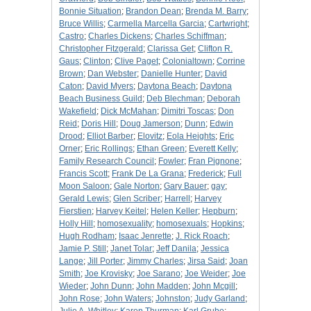
Bonnie Situation
;
Brandon Dean
;
Brenda M. Barry
;
Bruce Willis
;
Carmella Marcella Garcia
;
Cartwright
;
Castro
;
Charles Dickens
;
Charles Schiffman
;
Christopher Fitzgerald
;
Clarissa Get
;
Clifton R.
Gaus
;
Clinton
;
Clive Paget
;
Colonialtown
;
Corrine
Brown
;
Dan Webster
;
Danielle Hunter
;
David
Caton
;
David Myers
;
Daytona Beach
;
Daytona
Beach Business Guild
;
Deb Blechman
;
Deborah
Wakefield
;
Dick McMahan
;
Dimitri Toscas
;
Don
Reid
;
Doris Hill
;
Doug Jamerson
;
Dunn
;
Edwin
Drood
;
Elliot Barber
;
Elovitz
;
Eola Heights
;
Eric
Orner
;
Eric Rollings
;
Ethan Green
;
Everett Kelly
;
Family Research Council
;
Fowler
;
Fran Pignone
;
Francis Scott
;
Frank De La Grana
;
Frederick
;
Full
Moon Saloon
;
Gale Norton
;
Gary Bauer
;
gay
;
Gerald Lewis
;
Glen Scriber
;
Harrell
;
Harvey
Fierstien
;
Harvey Keitel
;
Helen Keller
;
Hepburn
;
Holly Hill
;
homosexuality
;
homosexuals
;
Hopkins
;
Hugh Rodham
;
Isaac Jenrette
;
J. Rick Roach
;
Jamie P. Still
;
Janet Tolar
;
Jeff Danila
;
Jessica
Lange
;
Jill Porter
;
Jimmy Charles
;
Jirsa Said
;
Joan
Smith
;
Joe Krovisky
;
Joe Sarano
;
Joe Weider
;
Joe
Wieder
;
John Dunn
;
John Madden
;
John Mcgill
;
John Rose
;
John Waters
;
Johnston
;
Judy Garland
;