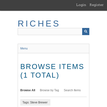
Skip
Login
Register
to
main
content
RICHES
Menu
BROWSE ITEMS
(1 TOTAL)
Browse All
Browse by Tag
Search Items
Tags: Steve Brewer