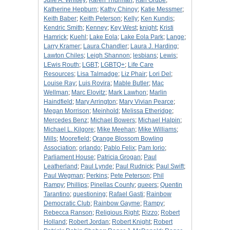
Julie A. Whitley
;
Karen Thurman
;
Karl Grube
;
Katherine Hepburn
;
Kathy Chinoy
;
Katie Messmer
;
Keith Baber
;
Keith Peterson
;
Kelly
;
Ken Kundis
;
Kendric Smith
;
Kenney
;
Key West
;
knight
;
Kristi
Hamrick
;
Kuehl
;
Lake Eola
;
Lake Eola Park
;
Lange
;
Larry Kramer
;
Laura Chandler
;
Laura J. Harding
;
Lawton Chiles
;
Leigh Shannon
;
lesbians
;
Lewis
;
LEwis Routh
;
LGBT
;
LGBTQ+
;
Life Care
Resources
;
Lisa Talmadge
;
Liz Phair
;
Lori Del
;
Louise Ray
;
Luis Rovira
;
Mable Butler
;
Mac
Wellman
;
Marc Elovitz
;
Mark Lawhon
;
Marlin
Haindfield
;
Mary Arrington
;
Mary Vivian Pearce
;
Megan Morrison
;
Meinhold
;
Melissa Etheridge
;
Mercedes Benz
;
Michael Bowers
;
Michael Halpin
;
Michael L. Kilgore
;
Mike Meehan
;
Mike Williams
;
Mills
;
Moorefield
;
Orange Blossom Bowling
Association
;
orlando
;
Pablo Felix
;
Pam Iorio
;
Parliament House
;
Patricia Grogan
;
Paul
Leatherland
;
Paul Lynde
;
Paul Rudnick
;
Paul Swift
;
Paul Wegman
;
Perkins
;
Pete Peterson
;
Phil
Rampy
;
Phillips
;
Pinellas County
;
queers
;
Quentin
Tarantino
;
questioning
;
Rafael Gasti
;
Rainbow
Democratic Club
;
Rainbow Gayme
;
Rampy
;
Rebecca Ranson
;
Religious Right
;
Rizzo
;
Robert
Holland
;
Robert Jordan
;
Robert Knight
;
Robert