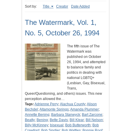
Sort by:
Title
Creator
Date Added
The Watermark, Vol. 1,
No. 5, October 26, 1994
The fifth issue of The
Watermark was
published on October
26, 1994, and attempted
to balance family and
politics in dealing with
national LGBTQ+
(Lesbian, Gay, Bisexual,
Trans,
Queer/Questioning, and others) issues. This new
perception allowed the…
Tags:
Adrienne Perry
;
Alachua County
;
Alison
Bechdel
;
Altamonte Springs
;
Amanda Plummer
;
Annette Bening
;
Barbara Stanwyck
;
Bart Zarcone
;
Beatty
;
Bening
;
Bette Davis
;
Bill Klear
;
Bill Nelson
;
Billy McKinney
;
bisexual
;
Bob Butterworth
;
Bob
Crawford
;
Bob Sindler
;
Bob Wattles
;
Bonnie Roof
;