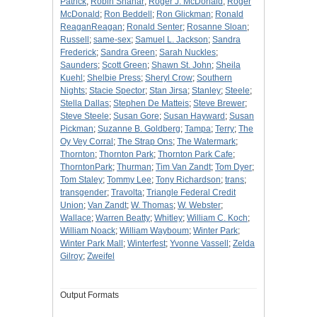
Patrick
;
Robin Shahar
;
Roger J. McDonald
;
Roger
McDonald
;
Ron Beddell
;
Ron Glickman
;
Ronald
ReaganReagan
;
Ronald Senter
;
Rosanne Sloan
;
Russell
;
same-sex
;
Samuel L. Jackson
;
Sandra
Frederick
;
Sandra Green
;
Sarah Nuckles
;
Saunders
;
Scott Green
;
Shawn St. John
;
Sheila
Kuehl
;
Shelbie Press
;
Sheryl Crow
;
Southern
Nights
;
Stacie Spector
;
Stan Jirsa
;
Stanley
;
Steele
;
Stella Dallas
;
Stephen De Matteis
;
Steve Brewer
;
Steve Steele
;
Susan Gore
;
Susan Hayward
;
Susan
Pickman
;
Suzanne B. Goldberg
;
Tampa
;
Terry
;
The
Oy Vey Corral
;
The Strap Ons
;
The Watermark
;
Thornton
;
Thornton Park
;
Thornton Park Cafe
;
ThorntonPark
;
Thurman
;
Tim Van Zandt
;
Tom Dyer
;
Tom Staley
;
Tommy Lee
;
Tony Richardson
;
trans
;
transgender
;
Travolta
;
Triangle Federal Credit
Union
;
Van Zandt
;
W. Thomas
;
W. Webster
;
Wallace
;
Warren Beatty
;
Whitley
;
William C. Koch
;
William Noack
;
William Wayboum
;
Winter Park
;
Winter Park Mall
;
Winterfest
;
Yvonne Vassell
;
Zelda
Gilroy
;
Zweifel
Output Formats