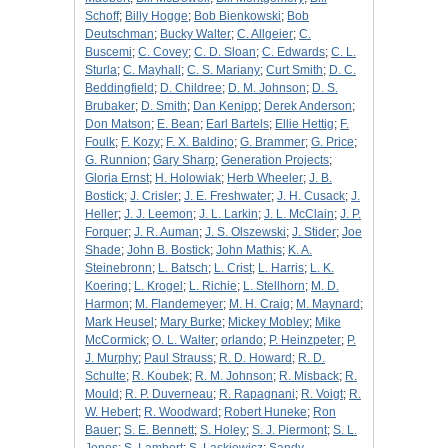
Schoff
;
Billy Hogge
;
Bob Bienkowski
;
Bob
Deutschman
;
Bucky Walter
;
C. Allgeier
;
C.
Buscemi
;
C. Covey
;
C. D. Sloan
;
C. Edwards
;
C. L.
Sturla
;
C. Mayhall
;
C. S. Mariany
;
Curt Smith
;
D. C.
Beddingfield
;
D. Childree
;
D. M. Johnson
;
D. S.
Brubaker
;
D. Smith
;
Dan Kenipp
;
Derek Anderson
;
Don Matson
;
E. Bean
;
Earl Bartels
;
Ellie Hettig
;
F.
Foulk
;
F. Kozy
;
F. X. Baldino
;
G. Brammer
;
G. Price
;
G. Runnion
;
Gary Sharp
;
Generation Projects
;
Gloria Ernst
;
H. Holowiak
;
Herb Wheeler
;
J. B.
Bostick
;
J. Crisler
;
J. E. Freshwater
;
J. H. Cusack
;
J.
Heller
;
J. J. Leemon
;
J. L. Larkin
;
J. L. McClain
;
J. P.
Forquer
;
J. R. Auman
;
J. S. Olszewski
;
J. Stider
;
Joe
Shade
;
John B. Bostick
;
John Mathis
;
K. A.
Steinebronn
;
L. Batsch
;
L. Crist
;
L. Harris
;
L. K.
Koering
;
L. Krogel
;
L. Richie
;
L. Stellhorn
;
M. D.
Harmon
;
M. Flandemeyer
;
M. H. Craig
;
M. Maynard
;
Mark Heusel
;
Mary Burke
;
Mickey Mobley
;
Mike
McCormick
;
O. L. Walter
;
orlando
;
P. Heinzpeter
;
P.
J. Murphy
;
Paul Strauss
;
R. D. Howard
;
R. D.
Schulte
;
R. Koubek
;
R. M. Johnson
;
R. Misback
;
R.
Mould
;
R. P. Duverneau
;
R. Rapagnani
;
R. Voigt
;
R.
W. Hebert
;
R. Woodward
;
Robert Huneke
;
Ron
Bauer
;
S. E. Bennett
;
S. Holey
;
S. J. Piermont
;
S. L.