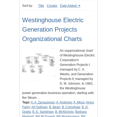
Sort by:
Title
Creator
Date Added
Westinghouse Electric
Generation Projects
Organizational Charts
An organizational chart
of Westinghouse Electric
Corporation's
Generation Projects I,
managed by C. A.
Weeks, and Generation
Projects II, managed by
D. M. Johnson. In 1983,
the Westinghouse
power generation business operation, starting with
the Steam…
Tags:
A. A. Zanazanian
;
A. Andrews
;
A. Moss
;
Amos
Fairly
;
Art Sullivan
;
B. Bean
;
B. Crenshaw
;
B. D.
Gralla
;
B. E. Sandman
;
B. McNichols
;
Barbara
Maebert
;
Bill McDowell
;
Bill Montgomery
;
Bill