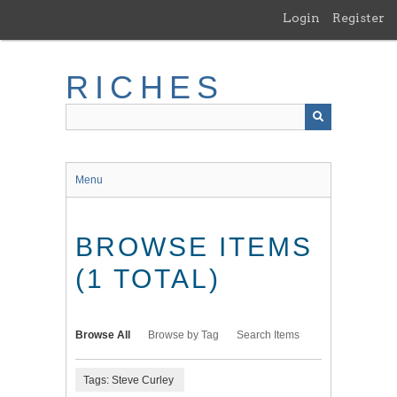
Skip
Login
Register
to
main
content
RICHES
Menu
BROWSE ITEMS
(1 TOTAL)
Browse All
Browse by Tag
Search Items
Tags: Steve Curley