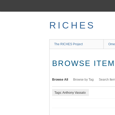
Skip
to
main
content
RICHES
The RICHES Project
Ome
BROWSE ITEMS
Browse All
Browse by Tag
Search Ite
Tags: Anthony Vassalo