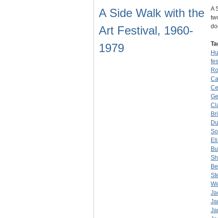
A 
A Side Walk with the
tw
do
Art Festival, 1960-
Ta
1979
Hu
fes
Ro
Ca
Ce
Ge
Cl
Br
Du
So
El
Bu
Sh
Be
St
We
Ja
Ja
Ja