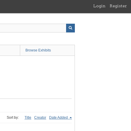
Login
Register
Browse Exhibits
Sort by:
Title
Creator
Date Added