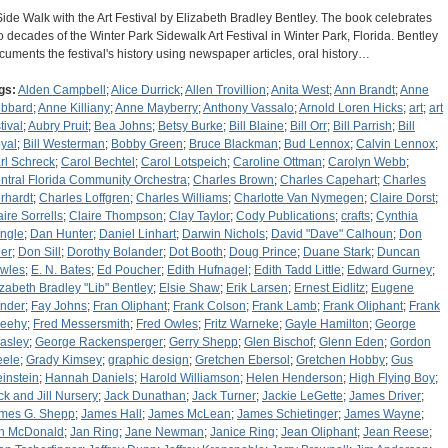
Side Walk with the Art Festival by Elizabeth Bradley Bentley. The book celebrates
o decades of the Winter Park Sidewalk Art Festival in Winter Park, Florida. Bentley
cuments the festival's history using newspaper articles, oral history…
gs:
Alden Campbell
;
Alice Durrick
;
Allen Trovillion
;
Anita West
;
Ann Brandt
;
Anne
bbard
;
Anne Killiany
;
Anne Mayberry
;
Anthony Vassalo
;
Arnold Loren Hicks
;
art
;
art
tival
;
Aubry Pruit
;
Bea Johns
;
Betsy Burke
;
Bill Blaine
;
Bill Orr
;
Bill Parrish
;
Bill
yal
;
Bill Westerman
;
Bobby Green
;
Bruce Blackman
;
Bud Lennox
;
Calvin Lennox
;
rl Schreck
;
Carol Bechtel
;
Carol Lotspeich
;
Caroline Ottman
;
Carolyn Webb
;
ntral Florida Community Orchestra
;
Charles Brown
;
Charles Capehart
;
Charles
rhardt
;
Charles Loffgren
;
Charles Williams
;
Charlotte Van Nymegen
;
Claire Dorst
;
aire Sorrells
;
Claire Thompson
;
Clay Taylor
;
Cody Publications
;
crafts
;
Cynthia
ingle
;
Dan Hunter
;
Daniel Linhart
;
Darwin Nichols
;
David "Dave" Calhoun
;
Don
er
;
Don Sill
;
Dorothy Bolander
;
Dot Booth
;
Doug Prince
;
Duane Stark
;
Duncan
wles
;
E. N. Bates
;
Ed Poucher
;
Edith Hufnagel
;
Edith Tadd Little
;
Edward Gurney
;
izabeth Bradley "Lib" Bentley
;
Elsie Shaw
;
Erik Larsen
;
Ernest Eidlitz
;
Eugene
nder
;
Fay Johns
;
Fran Oliphant
;
Frank Colson
;
Frank Lamb
;
Frank Oliphant
;
Frank
eehy
;
Fred Messersmith
;
Fred Owles
;
Fritz Warneke
;
Gayle Hamilton
;
George
asley
;
George Rackensperger
;
Gerry Shepp
;
Glen Bischof
;
Glenn Eden
;
Gordon
eele
;
Grady Kimsey
;
graphic design
;
Gretchen Ebersol
;
Gretchen Hobby
;
Gus
instein
;
Hannah Daniels
;
Harold Williamson
;
Helen Henderson
;
High Flying Boy
;
ck and Jill Nursery
;
Jack Dunathan
;
Jack Turner
;
Jackie LeGette
;
James Driver
;
mes G. Shepp
;
James Hall
;
James McLean
;
James Schietinger
;
James Wayne
;
n McDonald
;
Jan Ring
;
Jane Newman
;
Janice Ring
;
Jean Oliphant
;
Jean Reese
;