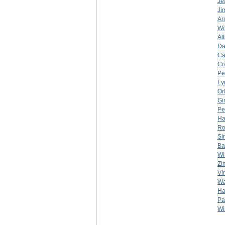
Je
Ji
Ar
Wi
Alb
Da
Ca
Ci
Pe
Ly
Or
Gi
Pe
Ha
Ro
Si
Ba
Wi
Zi
Vi
Wa
Ha
Pa
Wi