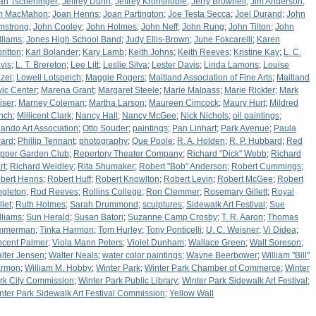
an Tscherfinger
;
Jeffrey Dunn
;
Jeffrey Kronsnoble
;
Jerry Brownell
;
Jim Anderson
;
m MacMahon
;
Joan Henns
;
Joan Partington
;
Joe Testa Secca
;
Joel Durand
;
John
mstrong
;
John Cooley
;
John Holmes
;
John Neff
;
John Rung
;
John Tilton
;
John
lliams
;
Jones High School Band
;
Judy Ellis-Brown
;
June Fokcarelli
;
Karen
ritton
;
Karl Bolander
;
Kary Lamb
;
Keith Johns
;
Keith Reeves
;
Kristine Kay
;
L. C.
vis
;
L. T. Brereton
;
Lee Litt
;
Leslie Silva
;
Lester Davis
;
Linda Lamons
;
Louise
zel
;
Lowell Lotspeich
;
Maggie Rogers
;
Maitland Association of Fine Arts
;
Maitland
vic Center
;
Marena Grant
;
Margaret Steele
;
Marie Malpass
;
Marie Rickter
;
Mark
iser
;
Marney Coleman
;
Martha Larson
;
Maureen Cimcock
;
Maury Hurt
;
Mildred
nch
;
Millicent Clark
;
Nancy Hall
;
Nancy McGee
;
Nick Nichols
;
oil paintings
;
lando Art Association
;
Otto Souder
;
paintings
;
Pan Linhart
;
Park Avenue
;
Paula
rard
;
Phillip Tennant
;
photography
;
Que Poole
;
R. A. Holden
;
R. P. Hubbard
;
Red
pper Garden Club
;
Repertory Theater Company
;
Richard "Dick" Webb
;
Richard
rt
;
Richard Weidley
;
Rita Shumaker
;
Robert "Bob" Anderson
;
Robert Cummings
;
bert Henns
;
Robert Huff
;
Robert Knowlton
;
Robert Levin
;
Robert McGee
;
Robert
ngleton
;
Rod Reeves
;
Rollins College
;
Ron Clemmer
;
Rosemary Gillett
;
Royal
llet
;
Ruth Holmes
;
Sarah Drummond
;
sculptures
;
Sidewalk Art Festival
;
Sue
lliams
;
Sun Herald
;
Susan Batori
;
Suzanne Camp Crosby
;
T. R. Aaron
;
Thomas
mmerman
;
Tinka Harmon
;
Tom Hurley
;
Tony Ponticelli
;
U. C. Weisner
;
Vi Didea
;
ncent Palmer
;
Viola Mann Peters
;
Violet Dunham
;
Wallace Green
;
Walt Soreson
;
lter Jensen
;
Walter Neals
;
water color paintings
;
Wayne Beerbower
;
William "Bill"
rmon
;
William M. Hobby
;
Winter Park
;
Winter Park Chamber of Commerce
;
Winter
rk City Commission
;
Winter Park Public Library
;
Winter Park Sidewalk Art Festival
;
nter Park Sidewalk Art Festival Commission
;
Yellow Wall