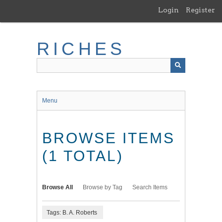
Skip
Login
Register
to
main
content
RICHES
Menu
BROWSE ITEMS
(1 TOTAL)
Browse All
Browse by Tag
Search Items
Tags: B. A. Roberts