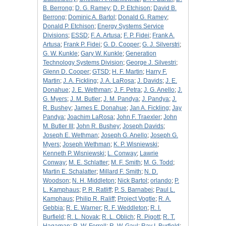
B. Berrong
;
D. G. Ramey
;
D. P. Etchison
;
David B.
Berrong
;
Dominic A. Bartol
;
Donald G. Ramey
;
Donald P. Etchison
;
Energy Systems Service
Divisions
;
ESSD
;
F. A. Artusa
;
F. P. Fidei
;
Frank A.
Artusa
;
Frank P. Fidei
;
G. D. Cooper
;
G. J. Silverstri
;
G. W. Kunkle
;
Gary W. Kunkle
;
Generation
Technology Systems Division
;
George J. Silvestri
;
Glenn D. Cooper
;
GTSD
;
H. F. Martin
;
Harry F.
Martin
;
J. A. Fickling
;
J. A. LaRosa
;
J. Davids
;
J. E.
Donahue
;
J. E. Wethman
;
J. F. Petra
;
J. G. Anello
;
J.
G. Myers
;
J. M. Butler
;
J. M. Pandya
;
J. Pandya
;
J.
R. Bushey
;
James E. Donahue
;
Jan A. Fickling
;
Jay
Pandya
;
Joachim LaRosa
;
John F. Traexler
;
John
M. Butler III
;
John R. Bushey
;
Joseph Davids
;
Joseph E. Wethman
;
Joseph G. Anello
;
Joseph G.
Myers
;
Joseph Wethman
;
K. P. Wisniewski
;
Kenneth P. Wisniewski
;
L. Conway
;
Lawrie
Conway
;
M. E. Schlatter
;
M. F. Smith
;
M. G. Todd
;
Martin E. Schalatter
;
Millard F. Smith
;
N. D.
Woodson
;
N. H. Middleton
;
Nick Bartol
;
orlando
;
P.
L. Kamphaus
;
P. R. Ratliff
;
P. S. Barnabei
;
Paul L.
Kamphaus
;
Philip R. Raliff
;
Project Vogtle
;
R. A.
Gebbia
;
R. E. Warner
;
R. F. Weddleton
;
R. I.
Burfield
;
R. L. Novak
;
R. L. Oblich
;
R. Pigott
;
R. T.