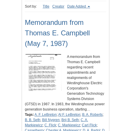
Sort by:
Title
Creator
Date Added
Memorandum from
Thomas E. Campbell
(May 7, 1987)
A memorandum from
Thomas E. Campbell
regarding recent
appointments and
realignments of
Westinghouse Electric
Corporation's
Generation Technology
Systems Division
(GTSD) in 1987. In 1983, the Westinghouse power
generation business operation, starting…
Tags:
A. F. LeBreton
;
Al F. LeBreton
;
B. A. Roberts
;
B. B. Seth
;
Bill Nygren
;
Brij B. Seth
;
C. A.
Markiewicz
;
C. Flick
;
C. Markiewicz
;
Carl Flick
;
Casselberry
;
Chester A. Markiewicz
;
D. A. Bartol
;
D.