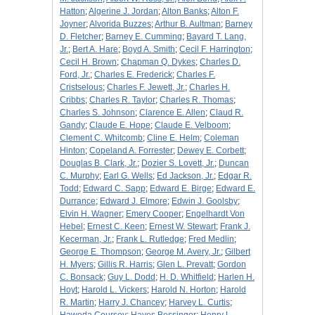
Hatton
;
Algerine J. Jordan
;
Alton Banks
;
Alton F.
Joyner
;
Alvorida Buzzes
;
Arthur B. Aultman
;
Barney
D. Fletcher
;
Barney E. Cumming
;
Bayard T. Lang,
Jr.
;
Bert A. Hare
;
Boyd A. Smith
;
Cecil F. Harrington
;
Cecil H. Brown
;
Chapman Q. Dykes
;
Charles D.
Ford, Jr.
;
Charles E. Frederick
;
Charles F.
Cristselous
;
Charles F. Jewett, Jr.
;
Charles H.
Cribbs
;
Charles R. Taylor
;
Charles R. Thomas
;
Charles S. Johnson
;
Clarence E. Allen
;
Claud R.
Gandy
;
Claude E. Hope
;
Claude E. Velboom
;
Clement C. Whitcomb
;
Cline E. Helm
;
Coleman
Hinton
;
Copeland A. Forrester
;
Dewey E. Corbett
;
Douglas B. Clark, Jr.
;
Dozier S. Lovett, Jr.
;
Duncan
C. Murphy
;
Earl G. Wells
;
Ed Jackson, Jr.
;
Edgar R.
Todd
;
Edward C. Sapp
;
Edward E. Birge
;
Edward E.
Durrance
;
Edward J. Elmore
;
Edwin J. Goolsby
;
Elvin H. Wagner
;
Emery Cooper
;
Engelhardt Von
Hebel
;
Ernest C. Keen
;
Ernest W. Stewart
;
Frank J.
Kecerman, Jr.
;
Frank L. Rutledge
;
Fred Medlin
;
George E. Thompson
;
George M. Avery, Jr.
;
Gilbert
H. Myers
;
Gillis R. Harris
;
Glen L. Prevatt
;
Gordon
C. Bonsack
;
Guy L. Dodd
;
H. D. Whitfield
;
Harlen H.
Hoyt
;
Harold L. Vickers
;
Harold N. Horton
;
Harold
R. Martin
;
Harry J. Chancey
;
Harvey L. Curtis
;