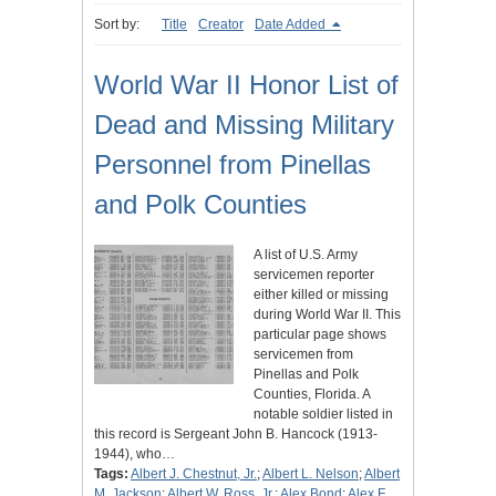
Sort by:
Title
Creator
Date Added
World War II Honor List of
Dead and Missing Military
Personnel from Pinellas
and Polk Counties
A list of U.S. Army
servicemen reporter
either killed or missing
during World War II. This
particular page shows
servicemen from
Pinellas and Polk
Counties, Florida. A
notable soldier listed in
this record is Sergeant John B. Hancock (1913-
1944), who…
Tags:
Albert J. Chestnut, Jr.
;
Albert L. Nelson
;
Albert
M. Jackson
;
Albert W. Ross, Jr.
;
Alex Bond
;
Alex F.