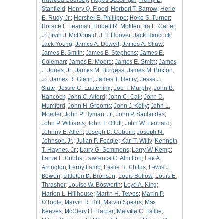
Haweda Coursey
;
Hayes Bessinger
;
Henry L.
Stanfield
;
Henry Q. Flood
;
Herbert T. Barrow
;
Herle
E. Rudy, Jr.
;
Hershel E. Phillippe
;
Hoke S. Turner
;
Horace F. Leaman
;
Hubert R. Molden
;
Ira E. Carter,
Jr.
;
Irvin J. McDonald
;
J. T. Hoover
;
Jack Hancock
;
Jack Young
;
James A. Dowell
;
James A. Shaw
;
James B. Smith
;
James B. Stephens
;
James E.
Coleman
;
James E. Moore
;
James E. Smith
;
James
J. Jones, Jr.
;
James M. Burgess
;
James M. Buxton,
Jr.
;
James R. Glenn
;
James T. Henry
;
Jesse J.
Slate
;
Jessie C. Easterling
;
Joe T. Murphy
;
John B.
Hancock
;
John C. Alford
;
John C. Call
;
John D.
Mumford
;
John H. Grooms
;
John J. Kelly
;
John L.
Moeller
;
John P. Hyman, Jr.
;
John P. Saclarides
;
John P. Williams
;
John T. Offutt
;
John W. Leonard
;
Johnny E. Allen
;
Joseph D. Coburn
;
Joseph N.
Johnson, Jr.
;
Julian P. Feagle
;
Karl T. Willy
;
Kenneth
T. Haynes, Jr.
;
Larry G. Semmens
;
Larry W. Kemp
;
Larue F. Cribbs
;
Lawrence C. Albritton
;
Lee A.
Arrington
;
Leroy Lamb
;
Leslie H. Childs
;
Lewis J.
Bowen
;
Littleton D. Bronson
;
Louis Bellow
;
Louis E.
Thrasher
;
Louise W. Bosworth
;
Loyd A. King
;
Marion L. Hillhouse
;
Martin H. Tewes
;
Martin P.
O'Toole
;
Marvin R. Hill
;
Marvin Spears
;
Max
Keeves
;
McClery H. Harper
;
Melville C. Taillie
;