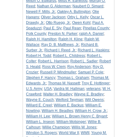
Milton O. Edwards
;
Milus R. Earwood
;
Murray O.
Reed
;
Nathan G. Alderman
;
Naubert O. Simard
;
Newell F. Mills, Jr.
;
Oakley A. Bullington
;
Olie
Hagans
;
Oliver Jackson
;
Orby L. Kelly
;
Oscar L.
Drawdy, Jr.
;
Otto Ruegg, Jr.
;
Owen Kohl
;
Paul A.
Spaduzzi
;
Paul E. Sly
;
Paul Rean
;
Pinellas County
;
Polk County
;
Preston N. Parker
;
ralph A. Daniel
;
Ralph H. Hamilton
;
Ralph H. Kline
;
Ralph W.
Wallace
;
Ray D. B. Matthews, Jr.
;
Richard B.
Surber, Jr.
;
Richard I. Reed, Jr.
;
Richard L. Haskins
;
Robert H. Todd
;
Robert L. Childress
;
Robert L.
Colter
;
Robert L. Harrison
;
Robert L. Sadler
;
Robert
S. Heald
;
Ross W. Clem
;
Roy Anderson
;
Roy D.
Crozier
;
Russell P. Windmuller
;
Samuel P. Cole
;
Stephen F. Hancy
;
Thomas L. Graham
;
Thomas M.
Edwards, Jr.
;
Thomas M. Nassett
;
Troy E. Hottinger
;
U.S. Army
;
USA
;
Vardra M. Hallman
;
veterans
;
W. H.
Crawford
;
Walter H. Bradley
;
Wayne E. Bradley
;
Wayne E. Couch
;
Welford Twyman
;
Will Owens
;
Willard E. Creel
;
William E. Backus
;
William E.
Nowling
;
William H. Beadles
;
William H. Crow, Jr.
;
William H. Lee
;
William L. Brown Henry C. Bryant
;
William L. Inseon
;
William Motsinger
;
Willie B.
Calhoun
;
Willie Champion
;
Willis W. Jones
;
Winston S. Rogers
;
World War II
;
WWII
;
Young M.