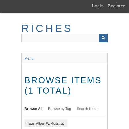
Skip
Login
Register
to
main
content
RICHES
Menu
BROWSE ITEMS
(1 TOTAL)
Browse All
Browse by Tag
Search Items
Tags: Albert W. Ross, Jr.