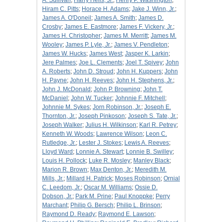
A. Sullivan
;
Harry Hells, Jr.
;
Henry P. Washington
;
Hiram C. Pitts
;
Horace H. Adams
;
Jake J. Winn, Jr.
;
James A. O'Doneil
;
James A. Smith
;
James D.
Crosby
;
James E. Eastmore
;
James F. Vickery, Jr.
;
James H. Christopher
;
James M. Merritt
;
James M.
Wooley
;
James P. Lyle, Jr.
;
James V. Pendleton
;
James W. Hucks
;
James West
;
Jasper K. Larkin
;
Jere Palmes
;
Joe L. Clements
;
Joel T. Spivey
;
John
A. Roberts
;
John D. Stroud
;
John H. Kuppers
;
John
H. Payne
;
John H. Reeves
;
John H. Stephens, Jr.
;
John J. McDonald
;
John P. Browning
;
John T.
McDaniel
;
John W. Tucker
;
Johnnie F. Mitchell
;
Johnnie M. Sykes
;
Jorn Robinson, Jr.
;
Joseph E.
Thornton, Jr.
;
Joseph Pinkoson
;
Joseph S. Tate, Jr.
;
Joseph Walker
;
Julius H. Wilkinson
;
Karl R. Petrey
;
Kenneth W. Woods
;
Lawrence Wilson
;
Leon C.
Rutledge, Jr.
;
Lester J. Stokes
;
Lewis A. Reeves
;
Lloyd Ward
;
Lonnie A. Stewart
;
Lonnie B. Swilley
;
Louis H. Pollock
;
Luke R. Mosley
;
Manley Black
;
Marion R. Brown
;
Max Denton, Jr.
;
Meredith M.
Mills, Jr.
;
Millard H. Patrick
;
Moses Robinson
;
Ornial
C. Leedom, Jr.
;
Oscar M. Williams
;
Ossie D.
Dobson, Jr.
;
Park M. Prine
;
Paul Knoppke
;
Perry
Marchant
;
Philip G. Bersch
;
Philip L. Brinson
;
Raymond D. Ready
;
Raymond E. Lawson
;