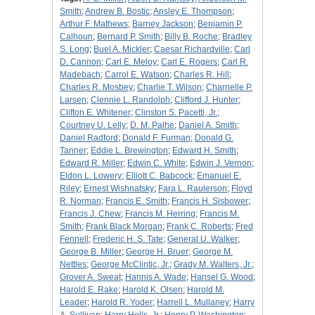
Smith
;
Andrew B. Bostic
;
Ansley E. Thompson
;
Arthur F. Mathews
;
Barney Jackson
;
Benjamin P.
Calhoun
;
Bernard P. Smith
;
Billy B. Roche
;
Bradley
S. Long
;
Buel A. Mickler
;
Caesar Richardville
;
Carl
D. Cannon
;
Carl E. Meloy
;
Carl E. Rogers
;
Carl R.
Madebach
;
Carrol E. Watson
;
Charles R. Hill
;
Charles R. Mosbey
;
Charlie T. Wilson
;
Charnelle P.
Larsen
;
Clennie L. Randolph
;
Clifford J. Hunter
;
Clifton E. Whitener
;
Clinston S. Pacetti, Jr.
;
Courtney U. Lelly
;
D. M. Palhe
;
Daniel A. Smith
;
Daniel Radford
;
Donald F. Furman
;
Donald G.
Tanner
;
Eddie L. Brewington
;
Edward H. Smith
;
Edward R. Miller
;
Edwin C. White
;
Edwin J. Vernon
;
Eldon L. Lowery
;
Elliott C. Babcock
;
Emanuel E.
Riley
;
Ernest Wishnatsky
;
Fara L. Raulerson
;
Floyd
R. Norman
;
Francis E. Smith
;
Francis H. Sisbower
;
Francis J. Chew
;
Francis M. Herring
;
Francis M.
Smith
;
Frank Black Morgan
;
Frank C. Roberts
;
Fred
Fennell
;
Frederic H. S. Tate
;
General U. Walker
;
George B. Miller
;
George H. Bruer
;
George M.
Nettles
;
George McClintic, Jr.
;
Grady M. Walters, Jr.
;
Grover A. Sweat
;
Hannis A. Wade
;
Hansel G. Wood
;
Harold E. Rake
;
Harold K. Olsen
;
Harold M.
Leader
;
Harold R. Yoder
;
Harrell L. Mullaney
;
Harry