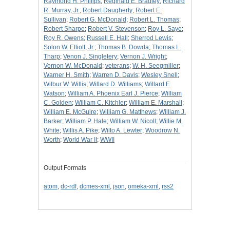
Raymond H. Phillips
;
Reginald E. Bradley
;
Richard
R. Murray, Jr.
;
Robert Daugherty
;
Robert E.
Sullivan
;
Robert G. McDonald
;
Robert L. Thomas
;
Robert Sharpe
;
Robert V. Stevenson
;
Roy L. Saye
;
Roy R. Owens
;
Russell E. Hall
;
Sherrod Lewis
;
Solon W. Elliott, Jr.
;
Thomas B. Dowda
;
Thomas L.
Tharp
;
Venon J. Singletery
;
Vernon J. Wright
;
Vernon W. McDonald
;
veterans
;
W. H. Seegmiller
;
Warner H. Smith
;
Warren D. Davis
;
Wesley Snell
;
Wilbur W. Willis
;
Willard D. Williams
;
Willard F.
Watson
;
William A. Phoenix Earl J. Pierce
;
William
C. Golden
;
William C. Kitchler
;
William E. Marshall
;
William E. McGuire
;
William G. Matthews
;
William J.
Barker
;
William P. Hale
;
William W. Nicoll
;
Willie M.
White
;
Willis A. Pike
;
Wilto A. Lewter
;
Woodrow N.
Worth
;
World War II
;
WWII
Output Formats
atom
,
dc-rdf
,
dcmes-xml
,
json
,
omeka-xml
,
rss2