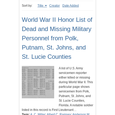
Sort by:
Title
Creator
Date Added
World War II Honor List of
Dead and Missing Military
Personnel from Polk,
Putnam, St. Johns, and
St. Lucie Counties
A list of U.S. Army
servicemen reporter
either killed or missing
during World War II. This
particular page shows
servicemen from Polk,
Putnam, St. Johns, and
St. Lucie Counties,
Florida. A notable soldier
listed in this record is First Lieutenant…
Tags:
A. C. Miller
;
Albert C. Ramsey
;
Anderson M.