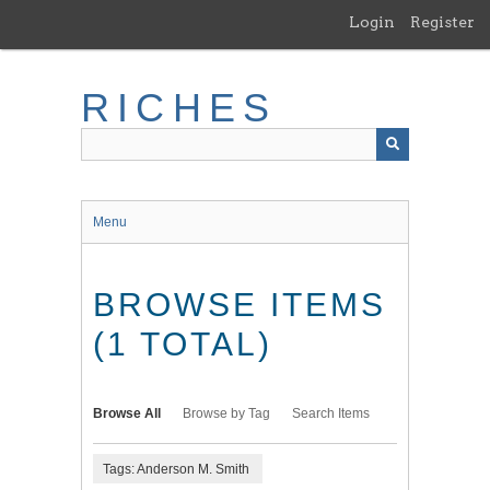
Skip
Login
Register
to
main
content
RICHES
Menu
BROWSE ITEMS
(1 TOTAL)
Browse All
Browse by Tag
Search Items
Tags: Anderson M. Smith