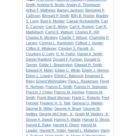
Smith
;
Andrew B. Bostic
;
Ansley E. Thompson
;
Arthur F. Mathews
;
Barney Jackson
;
Benjamin P.
Calhoun
;
Bernard P. Smith
;
Billy B. Roche
;
Bradley
S. Long
;
Buel A. Mickler
;
Caesar Richardville
;
Carl
D. Cannon
;
Carl E. Meloy
;
Carl E. Rogers
;
Carl R.
Madebach
;
Carrol E. Watson
;
Charles R. Hill
;
Charles R. Mosbey
;
Charlie T. Wilson
;
Charnelle P.
Larsen
;
Clennie L. Randolph
;
Clifford J. Hunter
;
Clifton E. Whitener
;
Clinston S. Pacetti, Jr.
;
Courtney U. Lelly
;
D. M. Palhe
;
Daniel A. Smith
;
Daniel Radford
;
Donald F. Furman
;
Donald G.
Tanner
;
Eddie L. Brewington
;
Edward H. Smith
;
Edward R. Miller
;
Edwin C. White
;
Edwin J. Vernon
;
Eldon L. Lowery
;
Elliott C. Babcock
;
Emanuel E.
Riley
;
Ernest Wishnatsky
;
Fara L. Raulerson
;
Floyd
R. Norman
;
Francis E. Smith
;
Francis H. Sisbower
;
Francis J. Chew
;
Francis M. Herring
;
Francis M.
Smith
;
Frank Black Morgan
;
Frank C. Roberts
;
Fred
Fennell
;
Frederic H. S. Tate
;
General U. Walker
;
George B. Miller
;
George H. Bruer
;
George M.
Nettles
;
George McClintic, Jr.
;
Grady M. Walters, Jr.
;
Grover A. Sweat
;
Hannis A. Wade
;
Hansel G. Wood
;
Harold E. Rake
;
Harold K. Olsen
;
Harold M.
Leader
;
Harold R. Yoder
;
Harrell L. Mullaney
;
Harry