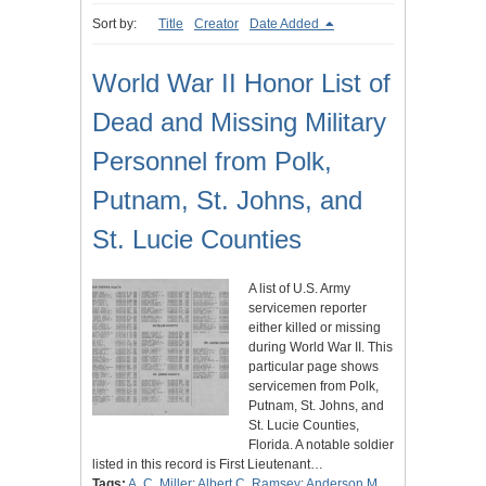
Sort by:
Title
Creator
Date Added
World War II Honor List of
Dead and Missing Military
Personnel from Polk,
Putnam, St. Johns, and
St. Lucie Counties
A list of U.S. Army
servicemen reporter
either killed or missing
during World War II. This
particular page shows
servicemen from Polk,
Putnam, St. Johns, and
St. Lucie Counties,
Florida. A notable soldier
listed in this record is First Lieutenant…
Tags:
A. C. Miller
;
Albert C. Ramsey
;
Anderson M.