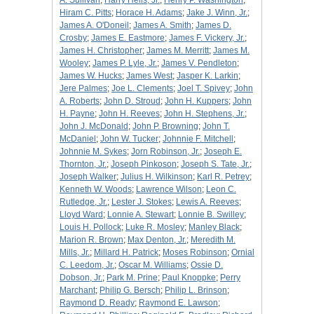
A. Sullivan
;
Harry Hells, Jr.
;
Henry P. Washington
;
Hiram C. Pitts
;
Horace H. Adams
;
Jake J. Winn, Jr.
;
James A. O'Doneil
;
James A. Smith
;
James D.
Crosby
;
James E. Eastmore
;
James F. Vickery, Jr.
;
James H. Christopher
;
James M. Merritt
;
James M.
Wooley
;
James P. Lyle, Jr.
;
James V. Pendleton
;
James W. Hucks
;
James West
;
Jasper K. Larkin
;
Jere Palmes
;
Joe L. Clements
;
Joel T. Spivey
;
John
A. Roberts
;
John D. Stroud
;
John H. Kuppers
;
John
H. Payne
;
John H. Reeves
;
John H. Stephens, Jr.
;
John J. McDonald
;
John P. Browning
;
John T.
McDaniel
;
John W. Tucker
;
Johnnie F. Mitchell
;
Johnnie M. Sykes
;
Jorn Robinson, Jr.
;
Joseph E.
Thornton, Jr.
;
Joseph Pinkoson
;
Joseph S. Tate, Jr.
;
Joseph Walker
;
Julius H. Wilkinson
;
Karl R. Petrey
;
Kenneth W. Woods
;
Lawrence Wilson
;
Leon C.
Rutledge, Jr.
;
Lester J. Stokes
;
Lewis A. Reeves
;
Lloyd Ward
;
Lonnie A. Stewart
;
Lonnie B. Swilley
;
Louis H. Pollock
;
Luke R. Mosley
;
Manley Black
;
Marion R. Brown
;
Max Denton, Jr.
;
Meredith M.
Mills, Jr.
;
Millard H. Patrick
;
Moses Robinson
;
Ornial
C. Leedom, Jr.
;
Oscar M. Williams
;
Ossie D.
Dobson, Jr.
;
Park M. Prine
;
Paul Knoppke
;
Perry
Marchant
;
Philip G. Bersch
;
Philip L. Brinson
;
Raymond D. Ready
;
Raymond E. Lawson
;