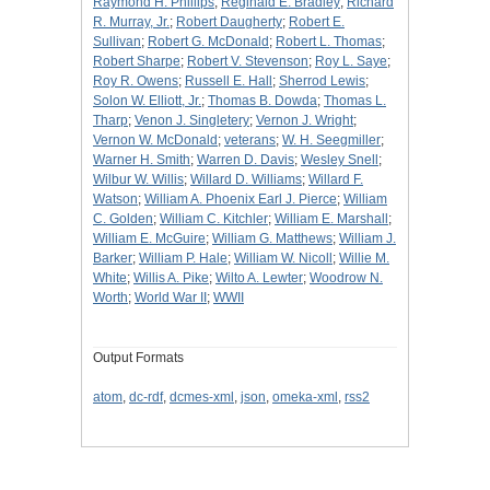
Raymond H. Phillips
;
Reginald E. Bradley
;
Richard
R. Murray, Jr.
;
Robert Daugherty
;
Robert E.
Sullivan
;
Robert G. McDonald
;
Robert L. Thomas
;
Robert Sharpe
;
Robert V. Stevenson
;
Roy L. Saye
;
Roy R. Owens
;
Russell E. Hall
;
Sherrod Lewis
;
Solon W. Elliott, Jr.
;
Thomas B. Dowda
;
Thomas L.
Tharp
;
Venon J. Singletery
;
Vernon J. Wright
;
Vernon W. McDonald
;
veterans
;
W. H. Seegmiller
;
Warner H. Smith
;
Warren D. Davis
;
Wesley Snell
;
Wilbur W. Willis
;
Willard D. Williams
;
Willard F.
Watson
;
William A. Phoenix Earl J. Pierce
;
William
C. Golden
;
William C. Kitchler
;
William E. Marshall
;
William E. McGuire
;
William G. Matthews
;
William J.
Barker
;
William P. Hale
;
William W. Nicoll
;
Willie M.
White
;
Willis A. Pike
;
Wilto A. Lewter
;
Woodrow N.
Worth
;
World War II
;
WWII
Output Formats
atom
,
dc-rdf
,
dcmes-xml
,
json
,
omeka-xml
,
rss2