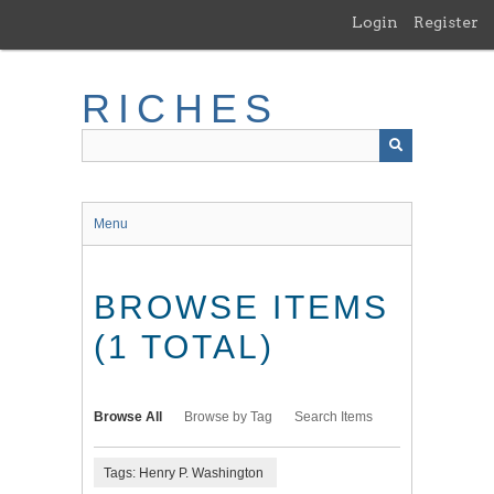
Skip
Login
Register
to
main
content
RICHES
Menu
BROWSE ITEMS
(1 TOTAL)
Browse All
Browse by Tag
Search Items
Tags: Henry P. Washington