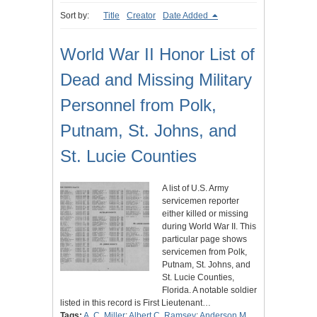
Sort by:
Title
Creator
Date Added
World War II Honor List of
Dead and Missing Military
Personnel from Polk,
Putnam, St. Johns, and
St. Lucie Counties
A list of U.S. Army
servicemen reporter
either killed or missing
during World War II. This
particular page shows
servicemen from Polk,
Putnam, St. Johns, and
St. Lucie Counties,
Florida. A notable soldier
listed in this record is First Lieutenant…
Tags:
A. C. Miller
;
Albert C. Ramsey
;
Anderson M.