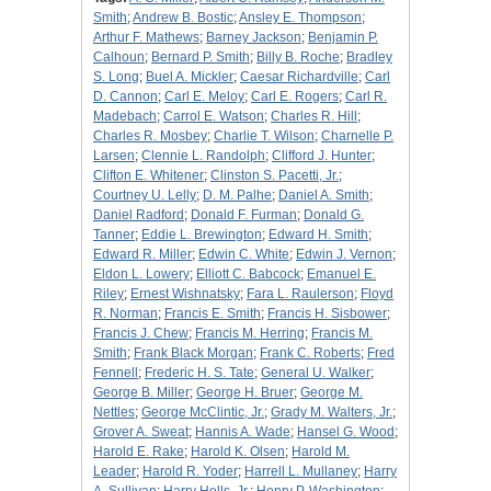
Smith
;
Andrew B. Bostic
;
Ansley E. Thompson
;
Arthur F. Mathews
;
Barney Jackson
;
Benjamin P.
Calhoun
;
Bernard P. Smith
;
Billy B. Roche
;
Bradley
S. Long
;
Buel A. Mickler
;
Caesar Richardville
;
Carl
D. Cannon
;
Carl E. Meloy
;
Carl E. Rogers
;
Carl R.
Madebach
;
Carrol E. Watson
;
Charles R. Hill
;
Charles R. Mosbey
;
Charlie T. Wilson
;
Charnelle P.
Larsen
;
Clennie L. Randolph
;
Clifford J. Hunter
;
Clifton E. Whitener
;
Clinston S. Pacetti, Jr.
;
Courtney U. Lelly
;
D. M. Palhe
;
Daniel A. Smith
;
Daniel Radford
;
Donald F. Furman
;
Donald G.
Tanner
;
Eddie L. Brewington
;
Edward H. Smith
;
Edward R. Miller
;
Edwin C. White
;
Edwin J. Vernon
;
Eldon L. Lowery
;
Elliott C. Babcock
;
Emanuel E.
Riley
;
Ernest Wishnatsky
;
Fara L. Raulerson
;
Floyd
R. Norman
;
Francis E. Smith
;
Francis H. Sisbower
;
Francis J. Chew
;
Francis M. Herring
;
Francis M.
Smith
;
Frank Black Morgan
;
Frank C. Roberts
;
Fred
Fennell
;
Frederic H. S. Tate
;
General U. Walker
;
George B. Miller
;
George H. Bruer
;
George M.
Nettles
;
George McClintic, Jr.
;
Grady M. Walters, Jr.
;
Grover A. Sweat
;
Hannis A. Wade
;
Hansel G. Wood
;
Harold E. Rake
;
Harold K. Olsen
;
Harold M.
Leader
;
Harold R. Yoder
;
Harrell L. Mullaney
;
Harry