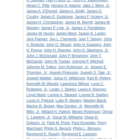
A. Sullivan
;
Harry Hells, Jr.
;
Henry P. Washington
;
Hiram C. Pitts
;
Horace H. Adams
;
Jake J. Winn, Jr.
;
James A. O'Doneil
;
James A. Smith
;
James D.
Crosby
;
James E. Eastmore
;
James F. Vickery, Jr.
;
James H. Christopher
;
James M. Merritt
;
James M.
Wooley
;
James P. Lyle, Jr.
;
James V. Pendleton
;
James W. Hucks
;
James West
;
Jasper K. Larkin
;
Jere Palmes
;
Joe L. Clements
;
Joel T. Spivey
;
John
A. Roberts
;
John D. Stroud
;
John H. Kuppers
;
John
H. Payne
;
John H. Reeves
;
John H. Stephens, Jr.
;
John J. McDonald
;
John P. Browning
;
John T.
McDaniel
;
John W. Tucker
;
Johnnie F. Mitchell
;
Johnnie M. Sykes
;
Jorn Robinson, Jr.
;
Joseph E.
Thornton, Jr.
;
Joseph Pinkoson
;
Joseph S. Tate, Jr.
;
Joseph Walker
;
Julius H. Wilkinson
;
Karl R. Petrey
;
Kenneth W. Woods
;
Lawrence Wilson
;
Leon C.
Rutledge, Jr.
;
Lester J. Stokes
;
Lewis A. Reeves
;
Lloyd Ward
;
Lonnie A. Stewart
;
Lonnie B. Swilley
;
Louis H. Pollock
;
Luke R. Mosley
;
Manley Black
;
Marion R. Brown
;
Max Denton, Jr.
;
Meredith M.
Mills, Jr.
;
Millard H. Patrick
;
Moses Robinson
;
Ornial
C. Leedom, Jr.
;
Oscar M. Williams
;
Ossie D.
Dobson, Jr.
;
Park M. Prine
;
Paul Knoppke
;
Perry
Marchant
;
Philip G. Bersch
;
Philip L. Brinson
;
Raymond D. Ready
;
Raymond E. Lawson
;