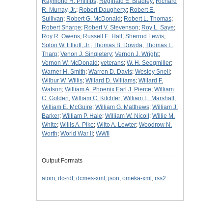
Raymond H. Phillips
;
Reginald E. Bradley
;
Richard
R. Murray, Jr.
;
Robert Daugherty
;
Robert E.
Sullivan
;
Robert G. McDonald
;
Robert L. Thomas
;
Robert Sharpe
;
Robert V. Stevenson
;
Roy L. Saye
;
Roy R. Owens
;
Russell E. Hall
;
Sherrod Lewis
;
Solon W. Elliott, Jr.
;
Thomas B. Dowda
;
Thomas L.
Tharp
;
Venon J. Singletery
;
Vernon J. Wright
;
Vernon W. McDonald
;
veterans
;
W. H. Seegmiller
;
Warner H. Smith
;
Warren D. Davis
;
Wesley Snell
;
Wilbur W. Willis
;
Willard D. Williams
;
Willard F.
Watson
;
William A. Phoenix Earl J. Pierce
;
William
C. Golden
;
William C. Kitchler
;
William E. Marshall
;
William E. McGuire
;
William G. Matthews
;
William J.
Barker
;
William P. Hale
;
William W. Nicoll
;
Willie M.
White
;
Willis A. Pike
;
Wilto A. Lewter
;
Woodrow N.
Worth
;
World War II
;
WWII
Output Formats
atom
,
dc-rdf
,
dcmes-xml
,
json
,
omeka-xml
,
rss2