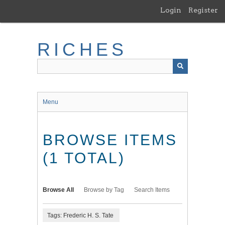
Skip
Login
Register
to
main
content
RICHES
Menu
BROWSE ITEMS
(1 TOTAL)
Browse All
Browse by Tag
Search Items
Tags: Frederic H. S. Tate