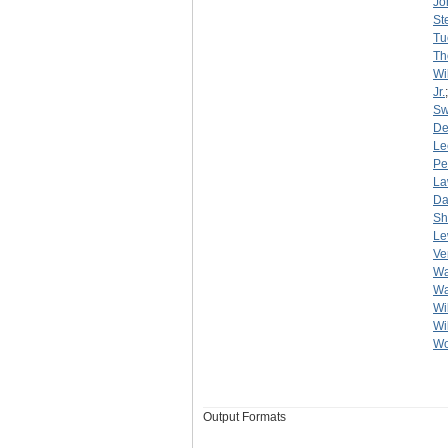
Jo
St
Tu
Th
Wi
Jr.
Sw
De
Le
Pe
La
Da
Sh
Le
Ve
Wa
Wa
Wi
Wi
Wo
Output Formats