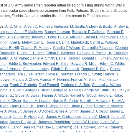
list of U.S. Army servicemen reporter either killed or missing during World War II.
is particular page shows servicemen from Polk, Putnam, St. Johns, and St. Lucie
unties, Florida. A notable soldier listed in this record is First Lieutenant…
gs:
A. C. Miller
;
Albert C. Ramsey
;
Anderson M. Smith
;
Andrew B. Bostic
;
Ansley E.
ompson
;
Arthur F. Mathews
;
Barney Jackson
;
Benjamin P. Calhoun
;
Bernard P.
ith
;
Billy B. Roche
;
Bradley S. Long
;
Buel A. Mickler
;
Caesar Richardville
;
Carl D.
nnon
;
Carl E. Meloy
;
Carl E. Rogers
;
Carl R. Madebach
;
Carrol E. Watson
;
arles R. Hill
;
Charles R. Mosbey
;
Charlie T. Wilson
;
Charnelle P. Larsen
;
Clennie
 Randolph
;
Clifford J. Hunter
;
Clifton E. Whitener
;
Clinston S. Pacetti, Jr.
;
Courtney
 Lelly
;
D. M. Palhe
;
Daniel A. Smith
;
Daniel Radford
;
Donald F. Furman
;
Donald G.
nner
;
Eddie L. Brewington
;
Edward H. Smith
;
Edward R. Miller
;
Edwin C. White
;
win J. Vernon
;
Eldon L. Lowery
;
Elliott C. Babcock
;
Emanuel E. Riley
;
Ernest
shnatsky
;
Fara L. Raulerson
;
Floyd R. Norman
;
Francis E. Smith
;
Francis H.
sbower
;
Francis J. Chew
;
Francis M. Herring
;
Francis M. Smith
;
Frank Black
rgan
;
Frank C. Roberts
;
Fred Fennell
;
Frederic H. S. Tate
;
General U. Walker
;
orge B. Miller
;
George H. Bruer
;
George M. Nettles
;
George McClintic, Jr.
;
Grady M.
ters, Jr.
;
Grover A. Sweat
;
Hannis A. Wade
;
Hansel G. Wood
;
Harold E. Rake
;
rold K. Olsen
;
Harold M. Leader
;
Harold R. Yoder
;
Harrell L. Mullaney
;
Harry A.
llivan
;
Harry Hells, Jr.
;
Henry P. Washington
;
Hiram C. Pitts
;
Horace H. Adams
;
ke J. Winn, Jr.
;
James A. O'Doneil
;
James A. Smith
;
James D. Crosby
;
James E.
stmore
;
James F. Vickery, Jr.
;
James H. Christopher
;
James M. Merritt
;
James M.
oley
;
James P. Lyle, Jr.
;
James V. Pendleton
;
James W. Hucks
;
James West
;
sper K. Larkin
;
Jere Palmes
;
Joe L. Clements
;
Joel T. Spivey
;
John A. Roberts
;