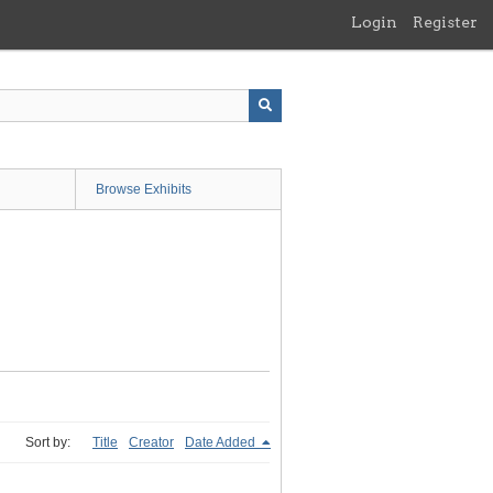
Login
Register
Browse Exhibits
Sort by:
Title
Creator
Date Added