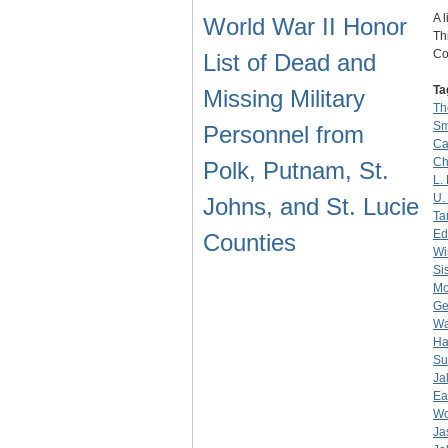
A 
World War II Honor
Th
Co
List of Dead and
Ta
Missing Military
Th
Sm
Personnel from
Ca
Ch
Polk, Putnam, St.
L.
U.
Johns, and St. Lucie
Ta
Ed
Counties
Wi
Si
Mo
Ge
Wal
Ha
Su
Ja
Ea
Wo
Ja