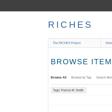
Skip
to
main
content
RICHES
The RICHES Project
Ome
BROWSE ITEMS
Browse All
Browse by Tag
Search Ite
Tags: Francis M. Smith