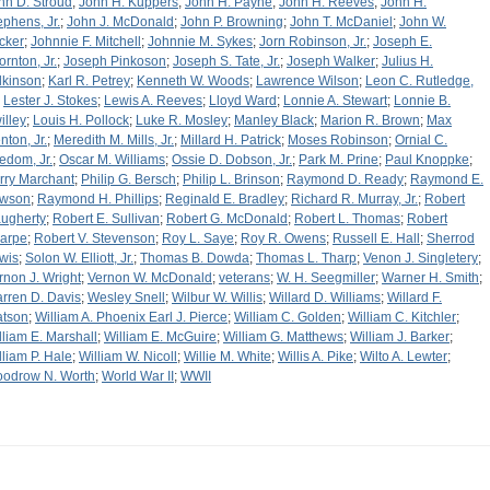
hn D. Stroud
;
John H. Kuppers
;
John H. Payne
;
John H. Reeves
;
John H.
ephens, Jr.
;
John J. McDonald
;
John P. Browning
;
John T. McDaniel
;
John W.
cker
;
Johnnie F. Mitchell
;
Johnnie M. Sykes
;
Jorn Robinson, Jr.
;
Joseph E.
ornton, Jr.
;
Joseph Pinkoson
;
Joseph S. Tate, Jr.
;
Joseph Walker
;
Julius H.
lkinson
;
Karl R. Petrey
;
Kenneth W. Woods
;
Lawrence Wilson
;
Leon C. Rutledge,
;
Lester J. Stokes
;
Lewis A. Reeves
;
Lloyd Ward
;
Lonnie A. Stewart
;
Lonnie B.
illey
;
Louis H. Pollock
;
Luke R. Mosley
;
Manley Black
;
Marion R. Brown
;
Max
nton, Jr.
;
Meredith M. Mills, Jr.
;
Millard H. Patrick
;
Moses Robinson
;
Ornial C.
edom, Jr.
;
Oscar M. Williams
;
Ossie D. Dobson, Jr.
;
Park M. Prine
;
Paul Knoppke
;
rry Marchant
;
Philip G. Bersch
;
Philip L. Brinson
;
Raymond D. Ready
;
Raymond E.
wson
;
Raymond H. Phillips
;
Reginald E. Bradley
;
Richard R. Murray, Jr.
;
Robert
ugherty
;
Robert E. Sullivan
;
Robert G. McDonald
;
Robert L. Thomas
;
Robert
arpe
;
Robert V. Stevenson
;
Roy L. Saye
;
Roy R. Owens
;
Russell E. Hall
;
Sherrod
wis
;
Solon W. Elliott, Jr.
;
Thomas B. Dowda
;
Thomas L. Tharp
;
Venon J. Singletery
;
rnon J. Wright
;
Vernon W. McDonald
;
veterans
;
W. H. Seegmiller
;
Warner H. Smith
;
rren D. Davis
;
Wesley Snell
;
Wilbur W. Willis
;
Willard D. Williams
;
Willard F.
tson
;
William A. Phoenix Earl J. Pierce
;
William C. Golden
;
William C. Kitchler
;
lliam E. Marshall
;
William E. McGuire
;
William G. Matthews
;
William J. Barker
;
lliam P. Hale
;
William W. Nicoll
;
Willie M. White
;
Willis A. Pike
;
Wilto A. Lewter
;
odrow N. Worth
;
World War II
;
WWII