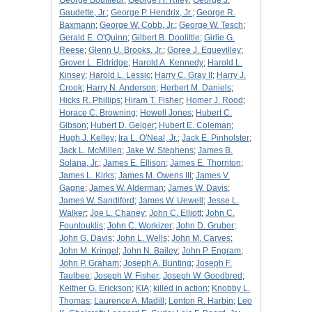
George Bouffleur
;
George H. Riley
;
George J.
Gaudette, Jr.
;
George P. Hendrix, Jr.
;
George R.
Baxmann
;
George W. Cobb, Jr.
;
George W. Tesch
;
Gerald E. O'Quinn
;
Gilbert B. Doolittle
;
Girlie G.
Reese
;
Glenn U. Brooks, Jr.
;
Goree J. Equevilley
;
Grover L. Eldridge
;
Harold A. Kennedy
;
Harold L.
Kinsey
;
Harold L. Lessic
;
Harry C. Gray II
;
Harry J.
Crook
;
Harry N. Anderson
;
Herbert M. Daniels
;
Hicks R. Phillips
;
Hiram T. Fisher
;
Homer J. Rood
;
Horace C. Browning
;
Howell Jones
;
Hubert C.
Gibson
;
Hubert D. Geiger
;
Hubert E. Coleman
;
Hugh J. Kelley
;
Ira L. O'Neal, Jr.
;
Jack E. Pinholster
;
Jack L. McMillen
;
Jake W. Stephens
;
James B.
Solana, Jr.
;
James E. Ellison
;
James E. Thornton
;
James L. Kirks
;
James M. Owens III
;
James V.
Gagne
;
James W. Alderman
;
James W. Davis
;
James W. Sandiford
;
James W. Uewell
;
Jesse L.
Walker
;
Joe L. Chaney
;
John C. Elliott
;
John C.
Fountouklis
;
John C. Workizer
;
John D. Gruber
;
John G. Davis
;
John L. Wells
;
John M. Carves
;
John M. Kringel
;
John N. Bailey
;
John P. Engram
;
John P. Graham
;
Joseph A. Bunting
;
Joseph F.
Taulbee
;
Joseph W. Fisher
;
Joseph W. Goodbred
;
Keither G. Erickson
;
KIA
;
killed in action
;
Knobby L.
Thomas
;
Laurence A. Madill
;
Lenton R. Harbin
;
Leo