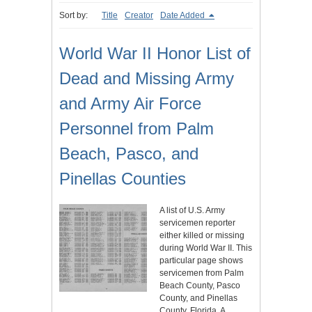
Sort by:
Title
Creator
Date Added
World War II Honor List of
Dead and Missing Army
and Army Air Force
Personnel from Palm
Beach, Pasco, and
Pinellas Counties
A list of U.S. Army
servicemen reporter
either killed or missing
during World War II. This
particular page shows
servicemen from Palm
Beach County, Pasco
County, and Pinellas
County, Florida. A