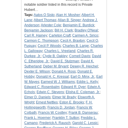
notable soldier listed in this record is Private
Hubert…
Tags:
Aatos O Sisto
;
Alan H. Mosher
;
Albert H.
Lane
;
Albert Thomas
;
Allan B. Singer
;
Andrew J.
Anderson
;
Arlester Cole
;
Benjamin E. Burdick
;
Benjamin Jackson
;
Bill H. Clark
;
Bradley O'Neal
;
Carl R. Hainey
;
Carleton Craft
;
Carmen A. Sirico
;
Carmon C. Thompson
;
Cecil A. Braxton
;
Cecil O,
Fuquay
;
Cecil P. Woods
;
Charles B. Large
;
Charles
L. Galloway
;
Charles L. Vreeland
;
Charles R.
Durkee, Jr.
;
Clyde B. Oakley
;
Cornell Davis
;
David
C. Etheridge, Jr.
;
David E. Stutzman
;
David K.
Sutherland
;
Deber M. Bryant
;
Dewey R. Heichel
;
Dexter E. Wilson
;
Donald A. Ross
;
Donald E.
Hobby
;
Donald H. C. Kressal
;
Earl O. Minx, Jr.
;
Earl
W. Mayes
;
Earnest W. J. Williams
;
Eddie L. Kelly
;
Edward C. Rosenbalm
;
Edward R. Dyer
;
Edwin A.
Echols
;
Edwin C. Stevens
;
Elisha E. Coleman, Jr.
;
Elmer D. Daniels
;
Elmer W. Brady
;
Elsworth A.
Wright
;
Ernest Nettles
;
Eston E. Brooks
;
F. H.
Hollingsworth
;
Francis D. Jordan
;
Francis W.
Colbath
;
Francis W. Costley
;
Frank B. Danserau
;
Frank L. Hoerner
;
Franklin T. Sutton
;
Freddie L.
Camano
;
Frederick A. Rausch
;
Garold C. Lessic
;