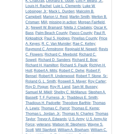
K. Chalcraft
;
Leonard E. Gude
;
Lois F. Beard, Jr.
;
Louis H. Rachel
;
Luie L. Clements
;
Luke W.
Lobsinger, Jr.
;
Mack L. Durden
;
Malcolm B.
Campbell
;
Marion U. Reid
;
Martin Smith
;
Merton B.
Crisman
;
MIA
;
missing in action
;
Morgan Fairfield,
Jr.
;
Newell W. Brainard
;
Nikita J. Cladakis
;
Oscar K.
Bass
;
Palm Beach County
;
Pasco County
;
Paul R.
Kirkpatrick
;
Paul S. Hodges
;
Pinellas County
;
Price
A. Keyes
;
R. C. Van Munster
;
Rae C. Kelley
;
Raymond C. Armstrong
;
Reginald M. Newell
;
Revis
C. Flowers
;
Richard C. Meebold
;
Richard C.
Sowell
;
Richard D. Sanders
;
Richard E. Bow
;
Richard H. Hamilton
;
Richard S. Paulk
;
Richlyn H.
Holt
;
Robert A. Mills
;
Robert C. Dehe
;
Robert F.
Bensel
;
Robert R. Underwood
;
Robert T. Stone, Sr.
;
Roland G. L. Smith
;
Roswell S. Mayer
;
Roy Carter
;
Roy D. Pogue
;
Roy R. Land
;
Sam M. Bussey
;
Samuel M. Mikill
;
Shelby C. McManus
;
Stephen A.
Bassett
;
T. F. Furness, Jr.
;
Thaddeus E. Smith
;
Thadious H. Padcette
;
Theodore Barthle
;
Thomas
A. Lewis
;
Thomas C. Parrot
;
Thomas E. Kemp
;
Thomas L. Jordan. Jr.
;
Thomas N. Charles
;
Thomas
Taylor
;
Trevor A. Edwards
;
U.S. Army
;
U.S. Army Air
Force
;
veterans
;
Watson M. Stephens
;
Wayne S.
Scott
;
Will Stanford
;
William A. Bispham
;
William C.