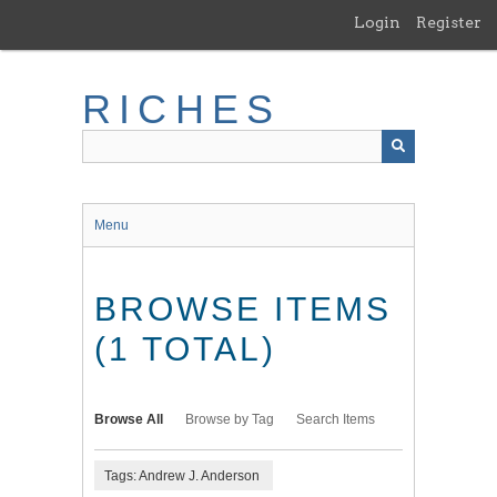
Skip
Login
Register
to
main
content
RICHES
Menu
BROWSE ITEMS
(1 TOTAL)
Browse All
Browse by Tag
Search Items
Tags: Andrew J. Anderson