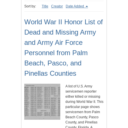
Sort by:
Title
Creator
Date Added
World War II Honor List of
Dead and Missing Army
and Army Air Force
Personnel from Palm
Beach, Pasco, and
Pinellas Counties
A list of U.S. Army
servicemen reporter
either killed or missing
during World War II. This
particular page shows
servicemen from Palm
Beach County, Pasco
County, and Pinellas
County, Florida. A