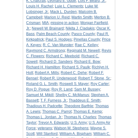
K. Chalcraft
;
Leonard E. Gude
;
Lois F. Beard, Jr.
;
Louis H. Rachel
;
Luie L. Clements
;
Luke W.
Lobsinger, Jr.
;
Mack L. Durden
;
Malcolm B.
Campbell
;
Marion U. Reid
;
Martin Smith
;
Merton B.
Crisman
;
MIA
;
missing in action
;
Morgan Fairfield,
Jr.
;
Newell W. Brainard
;
Nikita J. Cladakis
;
Oscar K.
Bass
;
Palm Beach County
;
Pasco County
;
Paul R.
Kirkpatrick
;
Paul S. Hodges
;
Pinellas County
;
Price
A. Keyes
;
R. C. Van Munster
;
Rae C. Kelley
;
Raymond C. Armstrong
;
Reginald M. Newell
;
Revis
C. Flowers
;
Richard C. Meebold
;
Richard C.
Sowell
;
Richard D. Sanders
;
Richard E. Bow
;
Richard H. Hamilton
;
Richard S. Paulk
;
Richlyn H.
Holt
;
Robert A. Mills
;
Robert C. Dehe
;
Robert F.
Bensel
;
Robert R. Underwood
;
Robert T. Stone, Sr.
;
Roland G. L. Smith
;
Roswell S. Mayer
;
Roy Carter
;
Roy D. Pogue
;
Roy R. Land
;
Sam M. Bussey
;
Samuel M. Mikill
;
Shelby C. McManus
;
Stephen A.
Bassett
;
T. F. Furness, Jr.
;
Thaddeus E. Smith
;
Thadious H. Padcette
;
Theodore Barthle
;
Thomas
A. Lewis
;
Thomas C. Parrot
;
Thomas E. Kemp
;
Thomas L. Jordan. Jr.
;
Thomas N. Charles
;
Thomas
Taylor
;
Trevor A. Edwards
;
U.S. Army
;
U.S. Army Air
Force
;
veterans
;
Watson M. Stephens
;
Wayne S.
Scott
;
Will Stanford
;
William A. Bispham
;
William C.