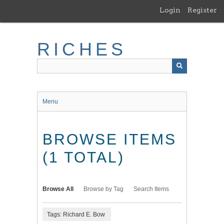
Skip
Login
Register
to
main
content
RICHES
Menu
BROWSE ITEMS
(1 TOTAL)
Browse All
Browse by Tag
Search Items
Tags: Richard E. Bow