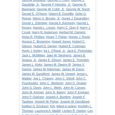
George Bouffleur
;
George H. Riley
;
George J.
Gaudette, Jr.
;
George P. Hendrix, Jr.
;
George R.
Baxmann
;
George W. Cobb, Jr.
;
George W. Tesch
;
Gerald E. O'Quinn
;
Gilbert B. Doolittle
;
Girlie G.
Reese
;
Glenn U. Brooks, Jr.
;
Goree J. Equevilley
;
Grover L. Eldridge
;
Harold A. Kennedy
;
Harold L.
Kinsey
;
Harold L. Lessic
;
Harry C. Gray II
;
Harry J.
Crook
;
Harry N. Anderson
;
Herbert M. Daniels
;
Hicks R. Phillips
;
Hiram T. Fisher
;
Homer J. Rood
;
Horace C. Browning
;
Howell Jones
;
Hubert C.
Gibson
;
Hubert D. Geiger
;
Hubert E. Coleman
;
Hugh J. Kelley
;
Ira L. O'Neal, Jr.
;
Jack E. Pinholster
;
Jack L. McMillen
;
Jake W. Stephens
;
James B.
Solana, Jr.
;
James E. Ellison
;
James E. Thornton
;
James L. Kirks
;
James M. Owens III
;
James V.
Gagne
;
James W. Alderman
;
James W. Davis
;
James W. Sandiford
;
James W. Uewell
;
Jesse L.
Walker
;
Joe L. Chaney
;
John C. Elliott
;
John C.
Fountouklis
;
John C. Workizer
;
John D. Gruber
;
John G. Davis
;
John L. Wells
;
John M. Carves
;
John M. Kringel
;
John N. Bailey
;
John P. Engram
;
John P. Graham
;
Joseph A. Bunting
;
Joseph F.
Taulbee
;
Joseph W. Fisher
;
Joseph W. Goodbred
;
Keither G. Erickson
;
KIA
;
killed in action
;
Knobby L.
Thomas
;
Laurence A. Madill
;
Lenton R. Harbin
;
Leo