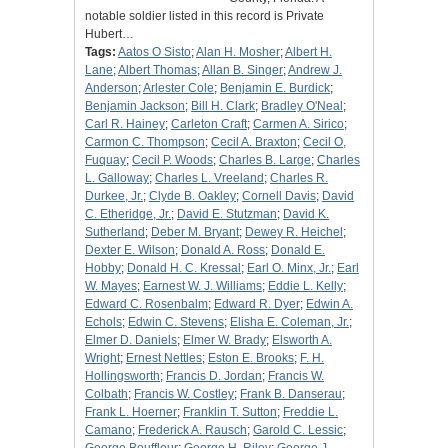
notable soldier listed in this record is Private
Hubert…
Tags:
Aatos O Sisto
;
Alan H. Mosher
;
Albert H.
Lane
;
Albert Thomas
;
Allan B. Singer
;
Andrew J.
Anderson
;
Arlester Cole
;
Benjamin E. Burdick
;
Benjamin Jackson
;
Bill H. Clark
;
Bradley O'Neal
;
Carl R. Hainey
;
Carleton Craft
;
Carmen A. Sirico
;
Carmon C. Thompson
;
Cecil A. Braxton
;
Cecil O,
Fuquay
;
Cecil P. Woods
;
Charles B. Large
;
Charles
L. Galloway
;
Charles L. Vreeland
;
Charles R.
Durkee, Jr.
;
Clyde B. Oakley
;
Cornell Davis
;
David
C. Etheridge, Jr.
;
David E. Stutzman
;
David K.
Sutherland
;
Deber M. Bryant
;
Dewey R. Heichel
;
Dexter E. Wilson
;
Donald A. Ross
;
Donald E.
Hobby
;
Donald H. C. Kressal
;
Earl O. Minx, Jr.
;
Earl
W. Mayes
;
Earnest W. J. Williams
;
Eddie L. Kelly
;
Edward C. Rosenbalm
;
Edward R. Dyer
;
Edwin A.
Echols
;
Edwin C. Stevens
;
Elisha E. Coleman, Jr.
;
Elmer D. Daniels
;
Elmer W. Brady
;
Elsworth A.
Wright
;
Ernest Nettles
;
Eston E. Brooks
;
F. H.
Hollingsworth
;
Francis D. Jordan
;
Francis W.
Colbath
;
Francis W. Costley
;
Frank B. Danserau
;
Frank L. Hoerner
;
Franklin T. Sutton
;
Freddie L.
Camano
;
Frederick A. Rausch
;
Garold C. Lessic
;