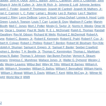
appell
;
John H. Quick
;
John L. Barton
;
John L. Cameron
;
John S. Chapman
;
John
 Sharp II
;
John W. Cullen, Jr.
;
John W. Rich, Jr.
;
Johnnie E. Lott
;
Johnnie Jenkins
;
seph C. Foster
;
Joseph P. Thompson
;
Joseph W. Cantrell
;
Joseph W. Mathers, Jr.
;
lian C. Cannon
;
L. C. Fuller
;
Lamar L. Brooks
;
Leo D. Ramos
;
Leo F. Starling
;
onard J. Riley
;
Leroy DeBose
;
Leroy S. Hunt
;
Limus Duhart
;
Lonnie A. Hood
;
Lorin
 Green
;
Louis A. Towson
;
Louis T. Carr
;
Lucian B. Gray
;
Madison P. Carter
;
Marvin
 Booth
;
Mell C. Jones
;
Mort J. Potter
;
Mosby G. Taylor, Jr.
;
Norris H. Weeks
;
Omer W.
ge
;
Oscar L. Grainer
;
Paul M. Stults
;
R. E. L. McDonald
;
Ralph E. Thomas
;
Randall
 Gwaltney
;
Rex M. Gibson
;
Richard W. Wells
;
Richard Z. McDermott
;
Robert A.
yne
;
Robert C. Bowers, Jr.
;
Robert E. Kennedy
;
Robert E. Prahl
;
Robert F. Cox, Jr.
;
bert H. Colgan
;
Robert J. Phillips
;
Robert T. Benton
;
Robert W. Bloxham
;
Roy Kite
;
dolph A. Shuman
;
Samuel A. Eggers, Jr.
;
Samuel F. Baxter
;
Seeber Crawford
;
ephen L. Boyles
;
T. H. Beville, Jr.
;
Thomas C. Kennington
;
Thomas L. Markham
;
omas N. Baker
;
Thomas V. Johnson
;
Van Buren Porcher
;
Vernon K. Straum
;
terans
;
Virginius C. Murphree
;
Wallace Jones, Jr.
;
Walter G. Dymond
;
Wesley J.
tts
;
Wesley Leavins
;
Wilbur Beil
;
Wiley W. Tillis
;
Willard W. Barnes
;
William A.
ith
;
William A. Snowden
;
William D. Ballou
;
William F. Bennafield
;
William Harris,
;
William J. Mowat
;
William S. Davis
;
William T. Kent
;
Willie McCray, Jr.
;
Wilmer M.
ight
;
World War II
;
WWII
s2