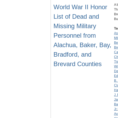
A 
World War II Honor
Th
Br
List of Dead and
Bu
Missing Military
Ta
Ash
Personnel from
Mil
Be
Alachua, Baker, Bay,
Br
Ca
Bradford, and
Ch
Ti
Brevard Counties
Wil
De
Ed
B.
Cl
Ha
J. 
Ja
Ba
Jr.
Av