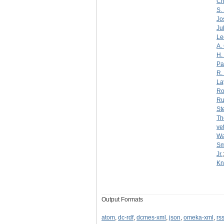
Ch
S.
Jo
Ju
Le
A.
H.
Pa
R.
La
Ro
Ru
St
Th
ve
Wa
Sm
Jr.
Kn
Output Formats
atom
,
dc-rdf
,
dcmes-xml
,
json
,
omeka-xml
,
rs