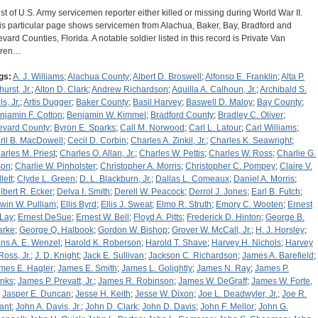
list of U.S. Army servicemen reporter either killed or missing during World War II.
is particular page shows servicemen from Alachua, Baker, Bay, Bradford and
evard Counties, Florida. A notable soldier listed in this record is Private Van
ren…
gs:
A. J. Williams
;
Alachua County
;
Albert D. Broswell
;
Alfonso E. Franklin
;
Alta P.
urst, Jr.
;
Alton D. Clark
;
Andrew Richardson
;
Aquilla A. Calhoun, Jr.
;
Archibald S.
ls, Jr.
;
Artis Dugger
;
Baker County
;
Basil Harvey
;
Baswell D. Maloy
;
Bay County
;
njamin F. Cotton
;
Benjamin W. Kimmel
;
Bradford County
;
Bradley C. Oliver
;
evard County
;
Byron E. Sparks
;
Call M. Norwood
;
Carl L. Latour
;
Carl Williams
;
rll B. MacDowell
;
Cecil D. Corbin
;
Charles A. Zinkil, Jr.
;
Charles K. Seawright
;
arles M. Priest
;
Charles O. Allan, Jr.
;
Charles W. Pettis
;
Charles W. Ross
;
Charlie G.
son
;
Charlie W. Pinholster
;
Christopher A. Morris
;
Christopher C. Pompey
;
Claire V.
lett
;
Clyde L. Green
;
D. L. Blackburn, Jr.
;
Dallas L. Comeaux
;
Daniel A. Morris
;
lbert R. Ecker
;
Delva I. Smith
;
Derell W. Peacock
;
Derrol J. Jones
;
Earl B. Futch
;
win W. Pulliam
;
Ellis Byrd
;
Ellis J. Sweat
;
Elmo R. Struth
;
Emory C. Wooten
;
Ernest
 Lay
;
Ernest DeSue
;
Ernest W. Bell
;
Floyd A. Pitts
;
Frederick D. Hinton
;
George B.
arke
;
George Q. Halbook
;
Gordon W. Bishop
;
Grover W. McCall, Jr.
;
H. J. Horsley
;
ns A. E. Wenzel
;
Harold K. Roberson
;
Harold T. Shave
;
Harvey H. Nichols
;
Harvey
Ross, Jr.
;
J. D. Knight
;
Jack E. Sullivan
;
Jackson C. Richardson
;
James A. Barefield
;
mes E. Hagler
;
James E. Smith
;
James L. Golightly
;
James N. Ray
;
James P.
nks
;
James P. Prevatt, Jr.
;
James R. Robinson
;
James W. DeGraff
;
James W. Forte,
;
Jasper E. Duncan
;
Jesse H. Keith
;
Jesse W. Dixon
;
Joe L. Deadwyler, Jr.
;
Joe R.
ant
;
John A. Davis, Jr.
;
John D. Clark
;
John D. Davis
;
John F. Mellor
;
John G.