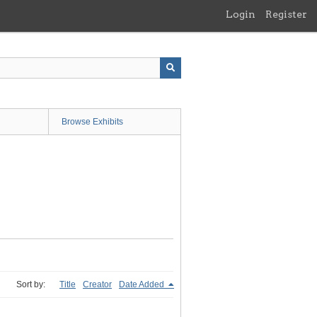
Login
Register
Browse Exhibits
Sort by:
Title
Creator
Date Added