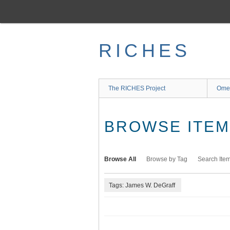
Skip
to
main
content
RICHES
The RICHES Project
Ome
BROWSE ITEMS
Browse All
Browse by Tag
Search Ite
Tags: James W. DeGraff