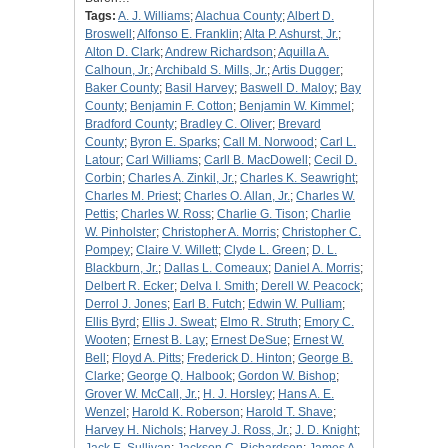
Tags:
A. J. Williams
;
Alachua County
;
Albert D.
Broswell
;
Alfonso E. Franklin
;
Alta P. Ashurst, Jr.
;
Alton D. Clark
;
Andrew Richardson
;
Aquilla A.
Calhoun, Jr.
;
Archibald S. Mills, Jr.
;
Artis Dugger
;
Baker County
;
Basil Harvey
;
Baswell D. Maloy
;
Bay
County
;
Benjamin F. Cotton
;
Benjamin W. Kimmel
;
Bradford County
;
Bradley C. Oliver
;
Brevard
County
;
Byron E. Sparks
;
Call M. Norwood
;
Carl L.
Latour
;
Carl Williams
;
Carll B. MacDowell
;
Cecil D.
Corbin
;
Charles A. Zinkil, Jr.
;
Charles K. Seawright
;
Charles M. Priest
;
Charles O. Allan, Jr.
;
Charles W.
Pettis
;
Charles W. Ross
;
Charlie G. Tison
;
Charlie
W. Pinholster
;
Christopher A. Morris
;
Christopher C.
Pompey
;
Claire V. Willett
;
Clyde L. Green
;
D. L.
Blackburn, Jr.
;
Dallas L. Comeaux
;
Daniel A. Morris
;
Delbert R. Ecker
;
Delva I. Smith
;
Derell W. Peacock
;
Derrol J. Jones
;
Earl B. Futch
;
Edwin W. Pulliam
;
Ellis Byrd
;
Ellis J. Sweat
;
Elmo R. Struth
;
Emory C.
Wooten
;
Ernest B. Lay
;
Ernest DeSue
;
Ernest W.
Bell
;
Floyd A. Pitts
;
Frederick D. Hinton
;
George B.
Clarke
;
George Q. Halbook
;
Gordon W. Bishop
;
Grover W. McCall, Jr.
;
H. J. Horsley
;
Hans A. E.
Wenzel
;
Harold K. Roberson
;
Harold T. Shave
;
Harvey H. Nichols
;
Harvey J. Ross, Jr.
;
J. D. Knight
;