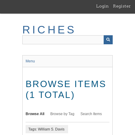
Skip
Login
Register
to
main
content
RICHES
Menu
BROWSE ITEMS
(1 TOTAL)
Browse All
Browse by Tag
Search Items
Tags: William S. Davis