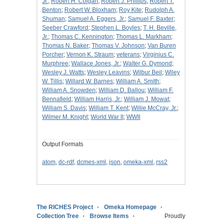
Jr.
;
Robert H. Colgan
;
Robert J. Phillips
;
Robert T.
Benton
;
Robert W. Bloxham
;
Roy Kite
;
Rudolph A.
Shuman
;
Samuel A. Eggers, Jr.
;
Samuel F. Baxter
;
Seeber Crawford
;
Stephen L. Boyles
;
T. H. Beville,
Jr.
;
Thomas C. Kennington
;
Thomas L. Markham
;
Thomas N. Baker
;
Thomas V. Johnson
;
Van Buren
Porcher
;
Vernon K. Straum
;
veterans
;
Virginius C.
Murphree
;
Wallace Jones, Jr.
;
Walter G. Dymond
;
Wesley J. Watts
;
Wesley Leavins
;
Wilbur Beil
;
Wiley
W. Tillis
;
Willard W. Barnes
;
William A. Smith
;
William A. Snowden
;
William D. Ballou
;
William F.
Bennafield
;
William Harris, Jr.
;
William J. Mowat
;
William S. Davis
;
William T. Kent
;
Willie McCray, Jr.
;
Wilmer M. Knight
;
World War II
;
WWII
Output Formats
atom
,
dc-rdf
,
dcmes-xml
,
json
,
omeka-xml
,
rss2
The RICHES Project
Omeka Homepage
Collection Tree
Browse Items
Proudly