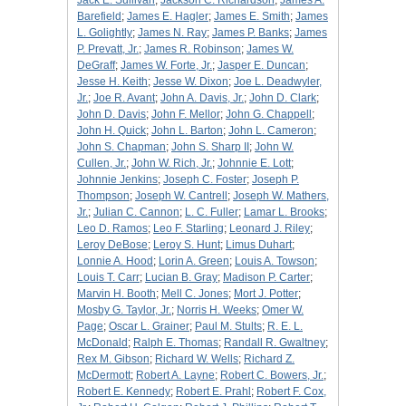
Jack E. Sullivan
;
Jackson C. Richardson
;
James A.
Barefield
;
James E. Hagler
;
James E. Smith
;
James
L. Golightly
;
James N. Ray
;
James P. Banks
;
James
P. Prevatt, Jr.
;
James R. Robinson
;
James W.
DeGraff
;
James W. Forte, Jr.
;
Jasper E. Duncan
;
Jesse H. Keith
;
Jesse W. Dixon
;
Joe L. Deadwyler,
Jr.
;
Joe R. Avant
;
John A. Davis, Jr.
;
John D. Clark
;
John D. Davis
;
John F. Mellor
;
John G. Chappell
;
John H. Quick
;
John L. Barton
;
John L. Cameron
;
John S. Chapman
;
John S. Sharp II
;
John W.
Cullen, Jr.
;
John W. Rich, Jr.
;
Johnnie E. Lott
;
Johnnie Jenkins
;
Joseph C. Foster
;
Joseph P.
Thompson
;
Joseph W. Cantrell
;
Joseph W. Mathers,
Jr.
;
Julian C. Cannon
;
L. C. Fuller
;
Lamar L. Brooks
;
Leo D. Ramos
;
Leo F. Starling
;
Leonard J. Riley
;
Leroy DeBose
;
Leroy S. Hunt
;
Limus Duhart
;
Lonnie A. Hood
;
Lorin A. Green
;
Louis A. Towson
;
Louis T. Carr
;
Lucian B. Gray
;
Madison P. Carter
;
Marvin H. Booth
;
Mell C. Jones
;
Mort J. Potter
;
Mosby G. Taylor, Jr.
;
Norris H. Weeks
;
Omer W.
Page
;
Oscar L. Grainer
;
Paul M. Stults
;
R. E. L.
McDonald
;
Ralph E. Thomas
;
Randall R. Gwaltney
;
Rex M. Gibson
;
Richard W. Wells
;
Richard Z.
McDermott
;
Robert A. Layne
;
Robert C. Bowers, Jr.
;
Robert E. Kennedy
;
Robert E. Prahl
;
Robert F. Cox,