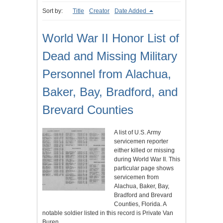
Sort by:
Title
Creator
Date Added
World War II Honor List of
Dead and Missing Military
Personnel from Alachua,
Baker, Bay, Bradford, and
Brevard Counties
A list of U.S. Army
servicemen reporter
either killed or missing
during World War II. This
particular page shows
servicemen from
Alachua, Baker, Bay,
Bradford and Brevard
Counties, Florida. A
notable soldier listed in this record is Private Van
Buren…