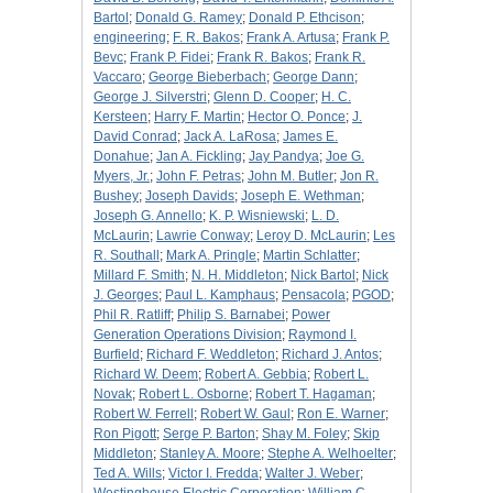
Bartol
;
Donald G. Ramey
;
Donald P. Ethcison
;
engineering
;
F. R. Bakos
;
Frank A. Artusa
;
Frank P.
Bevc
;
Frank P. Fidei
;
Frank R. Bakos
;
Frank R.
Vaccaro
;
George Bieberbach
;
George Dann
;
George J. Silverstri
;
Glenn D. Cooper
;
H. C.
Kersteen
;
Harry F. Martin
;
Hector O. Ponce
;
J.
David Conrad
;
Jack A. LaRosa
;
James E.
Donahue
;
Jan A. Fickling
;
Jay Pandya
;
Joe G.
Myers, Jr.
;
John F. Petras
;
John M. Butler
;
Jon R.
Bushey
;
Joseph Davids
;
Joseph E. Wethman
;
Joseph G. Annello
;
K. P. Wisniewski
;
L. D.
McLaurin
;
Lawrie Conway
;
Leroy D. McLaurin
;
Les
R. Southall
;
Mark A. Pringle
;
Martin Schlatter
;
Millard F. Smith
;
N. H. Middleton
;
Nick Bartol
;
Nick
J. Georges
;
Paul L. Kamphaus
;
Pensacola
;
PGOD
;
Phil R. Ratliff
;
Philip S. Barnabei
;
Power
Generation Operations Division
;
Raymond I.
Burfield
;
Richard F. Weddleton
;
Richard J. Antos
;
Richard W. Deem
;
Robert A. Gebbia
;
Robert L.
Novak
;
Robert L. Osborne
;
Robert T. Hagaman
;
Robert W. Ferrell
;
Robert W. Gaul
;
Ron E. Warner
;
Ron Pigott
;
Serge P. Barton
;
Shay M. Foley
;
Skip
Middleton
;
Stanley A. Moore
;
Stephe A. Welhoelter
;
Ted A. Wills
;
Victor I. Fredda
;
Walter J. Weber
;