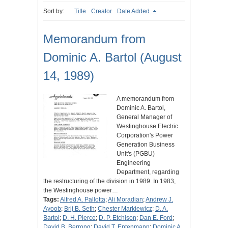
Sort by:
Title
Creator
Date Added
Memorandum from
Dominic A. Bartol (August
14, 1989)
A memorandum from
Dominic A. Bartol,
General Manager of
Westinghouse Electric
Corporation's Power
Generation Business
Unit's (PGBU)
Engineering
Department, regarding
the restructuring of the division in 1989. In 1983,
the Westinghouse power…
Tags:
Alfred A. Pallotta
;
Ali Moradian
;
Andrew J.
Ayoob
;
Brij B. Seth
;
Chester Markiewicz
;
D. A.
Bartol
;
D. H. Pierce
;
D. P. Etchison
;
Dan E. Ford
;
David B. Berrong
;
David T. Entenmann
;
Dominic A.