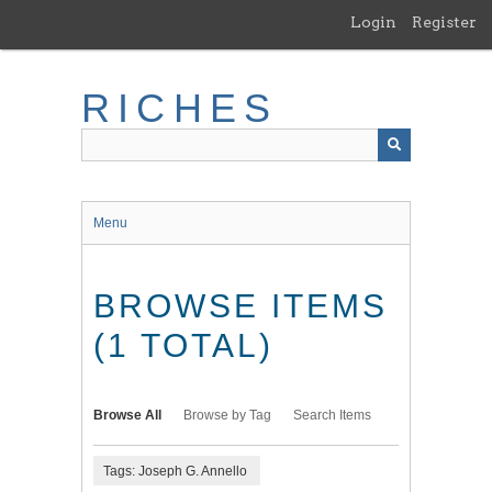
Skip
Login
Register
to
main
content
RICHES
Menu
BROWSE ITEMS
(1 TOTAL)
Browse All
Browse by Tag
Search Items
Tags: Joseph G. Annello