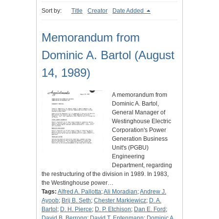
Sort by:
Title
Creator
Date Added
Memorandum from
Dominic A. Bartol (August
14, 1989)
A memorandum from
Dominic A. Bartol,
General Manager of
Westinghouse Electric
Corporation's Power
Generation Business
Unit's (PGBU)
Engineering
Department, regarding
the restructuring of the division in 1989. In 1983,
the Westinghouse power…
Tags:
Alfred A. Pallotta
;
Ali Moradian
;
Andrew J.
Ayoob
;
Brij B. Seth
;
Chester Markiewicz
;
D. A.
Bartol
;
D. H. Pierce
;
D. P. Etchison
;
Dan E. Ford
;
David B. Berrong
;
David T. Entenmann
;
Dominic A.