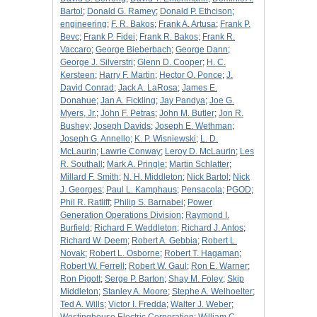
Bartol
;
Donald G. Ramey
;
Donald P. Ethcison
;
engineering
;
F. R. Bakos
;
Frank A. Artusa
;
Frank P.
Bevc
;
Frank P. Fidei
;
Frank R. Bakos
;
Frank R.
Vaccaro
;
George Bieberbach
;
George Dann
;
George J. Silverstri
;
Glenn D. Cooper
;
H. C.
Kersteen
;
Harry F. Martin
;
Hector O. Ponce
;
J.
David Conrad
;
Jack A. LaRosa
;
James E.
Donahue
;
Jan A. Fickling
;
Jay Pandya
;
Joe G.
Myers, Jr.
;
John F. Petras
;
John M. Butler
;
Jon R.
Bushey
;
Joseph Davids
;
Joseph E. Wethman
;
Joseph G. Annello
;
K. P. Wisniewski
;
L. D.
McLaurin
;
Lawrie Conway
;
Leroy D. McLaurin
;
Les
R. Southall
;
Mark A. Pringle
;
Martin Schlatter
;
Millard F. Smith
;
N. H. Middleton
;
Nick Bartol
;
Nick
J. Georges
;
Paul L. Kamphaus
;
Pensacola
;
PGOD
;
Phil R. Ratliff
;
Philip S. Barnabei
;
Power
Generation Operations Division
;
Raymond I.
Burfield
;
Richard F. Weddleton
;
Richard J. Antos
;
Richard W. Deem
;
Robert A. Gebbia
;
Robert L.
Novak
;
Robert L. Osborne
;
Robert T. Hagaman
;
Robert W. Ferrell
;
Robert W. Gaul
;
Ron E. Warner
;
Ron Pigott
;
Serge P. Barton
;
Shay M. Foley
;
Skip
Middleton
;
Stanley A. Moore
;
Stephe A. Welhoelter
;
Ted A. Wills
;
Victor I. Fredda
;
Walter J. Weber
;