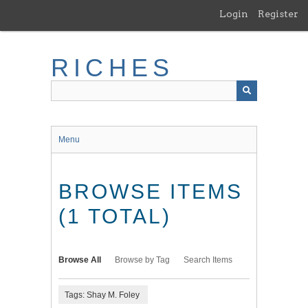
Skip
Login
Register
to
main
content
RICHES
Menu
BROWSE ITEMS
(1 TOTAL)
Browse All
Browse by Tag
Search Items
Tags: Shay M. Foley