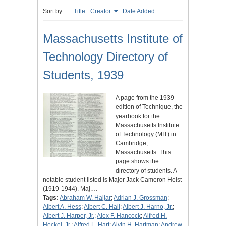
Sort by:
Title
Creator
Date Added
Massachusetts Institute of
Technology Directory of
Students, 1939
A page from the 1939
edition of Technique, the
yearbook for the
Massachusetts Institute
of Technology (MIT) in
Cambridge,
Massachusetts. This
page shows the
directory of students. A
notable student listed is Major Jack Cameron Heist
(1919-1944). Maj.…
Tags:
Abraham W. Hajjar
;
Adrian J. Grossman
;
Albert A. Hess
;
Albert C. Hall
;
Albert J. Harno, Jr.
;
Albert J. Harper, Jr.
;
Alex F. Hancock
;
Alfred H.
Heckel, Jr.
;
Alfred L. Hart
;
Alvin H. Hartman
;
Andrew