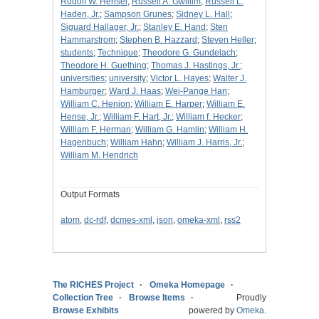
Rudolf W. Hensel
;
Russell A. Gwillim
;
Russell L.
Haden, Jr.
;
Sampson Grunes
;
Sidney L. Hall
;
Siguard Hallager, Jr.
;
Stanley E. Hand
;
Sten
Hammarstrom
;
Stephen B. Hazzard
;
Steven Heller
;
students
;
Technique
;
Theodore G. Gundelach
;
Theodore H. Guething
;
Thomas J. Hastings, Jr.
;
universities
;
university
;
Victor L. Hayes
;
Walter J.
Hamburger
;
Ward J. Haas
;
Wei-Pange Han
;
William C. Henion
;
William E. Harper
;
William E.
Hense, Jr.
;
William F. Hart, Jr.
;
William f. Hecker
;
William F. Herman
;
William G. Hamlin
;
William H.
Hagenbuch
;
William Hahn
;
William J. Harris, Jr.
;
William M. Hendrich
Output Formats
atom
,
dc-rdf
,
dcmes-xml
,
json
,
omeka-xml
,
rss2
The RICHES Project
Omeka Homepage
Collection Tree
Browse Items
Proudly
Browse Exhibits
powered by
Omeka
.