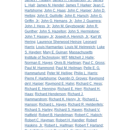
James F. Healey
;
James H. Henderson, Jr.
;
James
L. Hall
;
James N. Hendel
;
James T. Harker
;
Jean C.
Hartshorne
;
John C. Haas
;
John C. Harper
;
John D.
Helbig
;
John E. Guillotte
;
John E. Harsch
;
John G.
Griffin, Jr.
;
John G. Hemans, Jr.
;
John J. Guarrera
;
John J. Hess, Jr.
;
John M. Geyzbowski
;
John R.
Gunther
;
John S. Hazelton
;
John S. Hermistone
;
John T. Hassey, Jr
;
Joseph A. Henrich, Jr.
;
Karl W.
Hering
;
Laurence Sherwood Heinze
;
Leonard
Harris
;
Louis Harmantas
;
Louis W. Helmreich
;
Luke
S. Hayden
;
Mary E. Guinan
;
Massachusetts
Institute of Technology
;
MIT
;
Mitchell J. Halle
;
Norman E. Hayes
;
Orvis B. Hartman
;
Paul C. Gross
;
Paul M. Hammond
;
Paul M. Heilman
;
Pelle E. G.
Hammarlund
;
Peter W. Hellige
;
Philip L. Harris
;
Pierre F. Hartshorne
;
Quentin D. Groves
;
Raymond
deV. Harper
;
Raymond E. Hahn
;
Richard C. Hess
;
Richard E. Henning
;
Richard E. Herr
;
Richard H.
Haas
;
Richard Henderson
;
Richard J.
Hammarstrom
;
Richard K. Henry, Jr.
;
Richard L.
Hanson
;
Richard L. Hayes
;
Richard R. Heldenfels
;
Richard S. Harley
;
Richard S. Haven
;
Richard V.
Hatfield
;
Robert B. Handelman
;
Robert C. Habich
;
Robert C. Hayman
;
Robert H. Handler
;
Robert
Haskins, Jr.
;
Robert L. Halfman
;
Robert T. Harland
;