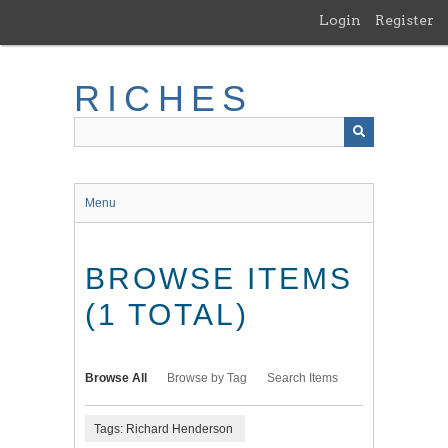
Skip
Login
Register
to
main
content
RICHES
Menu
BROWSE ITEMS
(1 TOTAL)
Browse All
Browse by Tag
Search Items
Tags: Richard Henderson