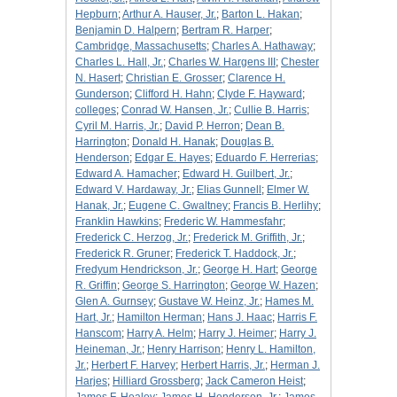
Hepburn
;
Arthur A. Hauser, Jr.
;
Barton L. Hakan
;
Benjamin D. Halpern
;
Bertram R. Harper
;
Cambridge, Massachusetts
;
Charles A. Hathaway
;
Charles L. Hall, Jr.
;
Charles W. Hargens III
;
Chester
N. Hasert
;
Christian E. Grosser
;
Clarence H.
Gunderson
;
Clifford H. Hahn
;
Clyde F. Hayward
;
colleges
;
Conrad W. Hansen, Jr.
;
Cullie B. Harris
;
Cyril M. Harris, Jr.
;
David P. Herron
;
Dean B.
Harrington
;
Donald H. Hanak
;
Douglas B.
Henderson
;
Edgar E. Hayes
;
Eduardo F. Herrerias
;
Edward A. Hamacher
;
Edward H. Guilbert, Jr.
;
Edward V. Hardaway, Jr.
;
Elias Gunnell
;
Elmer W.
Hanak, Jr.
;
Eugene C. Gwaltney
;
Francis B. Herlihy
;
Franklin Hawkins
;
Frederic W. Hammesfahr
;
Frederick C. Herzog, Jr.
;
Frederick M. Griffith, Jr.
;
Frederick R. Gruner
;
Frederick T. Haddock, Jr.
;
Fredyum Hendrickson, Jr.
;
George H. Hart
;
George
R. Griffin
;
George S. Harrington
;
George W. Hazen
;
Glen A. Gurnsey
;
Gustave W. Heinz, Jr.
;
Hames M.
Hart, Jr.
;
Hamilton Herman
;
Hans J. Haac
;
Harris F.
Hanscom
;
Harry A. Helm
;
Harry J. Heimer
;
Harry J.
Heineman, Jr.
;
Henry Harrison
;
Henry L. Hamilton,
Jr.
;
Herbert F. Harvey
;
Herbert Harris, Jr.
;
Herman J.
Harjes
;
Hilliard Grossberg
;
Jack Cameron Heist
;