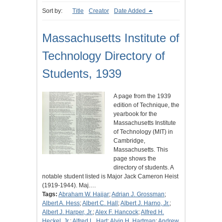
Sort by:
Title
Creator
Date Added
Massachusetts Institute of
Technology Directory of
Students, 1939
A page from the 1939
edition of Technique, the
yearbook for the
Massachusetts Institute
of Technology (MIT) in
Cambridge,
Massachusetts. This
page shows the
directory of students. A
notable student listed is Major Jack Cameron Heist
(1919-1944). Maj.…
Tags:
Abraham W. Hajjar
;
Adrian J. Grossman
;
Albert A. Hess
;
Albert C. Hall
;
Albert J. Harno, Jr.
;
Albert J. Harper, Jr.
;
Alex F. Hancock
;
Alfred H.
Heckel, Jr.
;
Alfred L. Hart
;
Alvin H. Hartman
;
Andrew