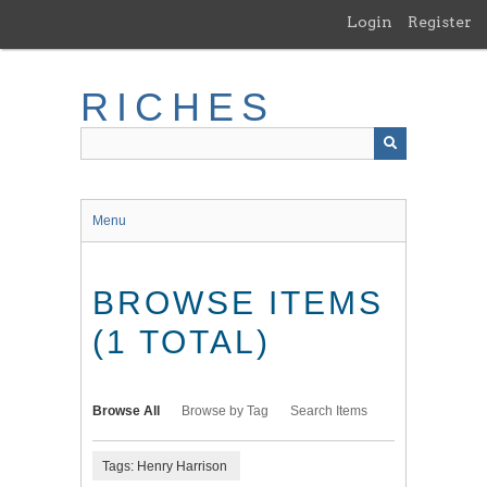
Skip
Login
Register
to
main
content
RICHES
Menu
BROWSE ITEMS
(1 TOTAL)
Browse All
Browse by Tag
Search Items
Tags: Henry Harrison