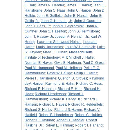
James F. Healey
;
James H. Henderson, Jr.
;
James
L. Hall
;
James N. Hendel
;
James T. Harker
;
Jean C.
Hartshorne
;
John C. Haas
;
John C. Harper
;
John D.
Helbig
;
John E. Guillotte
;
John E. Harsch
;
John G.
Griffin, Jr.
;
John G. Hemans, Jr.
;
John J. Guarrera
;
John J. Hess, Jr.
;
John M. Geyzbowski
;
John R.
Gunther
;
John S. Hazelton
;
John S. Hermistone
;
John T. Hassey, Jr
;
Joseph A. Henrich, Jr.
;
Karl W.
Hering
;
Laurence Sherwood Heinze
;
Leonard
Harris
;
Louis Harmantas
;
Louis W. Helmreich
;
Luke
S. Hayden
;
Mary E. Guinan
;
Massachusetts
Institute of Technology
;
MIT
;
Mitchell J. Halle
;
Norman E. Hayes
;
Orvis B. Hartman
;
Paul C. Gross
;
Paul M. Hammond
;
Paul M. Heilman
;
Pelle E. G.
Hammarlund
;
Peter W. Hellige
;
Philip L. Harris
;
Pierre F. Hartshorne
;
Quentin D. Groves
;
Raymond
deV. Harper
;
Raymond E. Hahn
;
Richard C. Hess
;
Richard E. Henning
;
Richard E. Herr
;
Richard H.
Haas
;
Richard Henderson
;
Richard J.
Hammarstrom
;
Richard K. Henry, Jr.
;
Richard L.
Hanson
;
Richard L. Hayes
;
Richard R. Heldenfels
;
Richard S. Harley
;
Richard S. Haven
;
Richard V.
Hatfield
;
Robert B. Handelman
;
Robert C. Habich
;
Robert C. Hayman
;
Robert H. Handler
;
Robert
Haskins, Jr.
;
Robert L. Halfman
;
Robert T. Harland
;