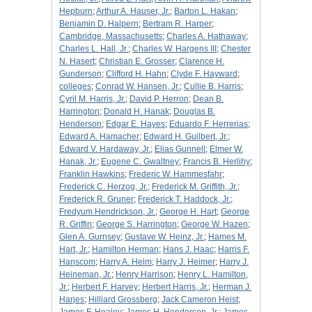
Hepburn
;
Arthur A. Hauser, Jr.
;
Barton L. Hakan
;
Benjamin D. Halpern
;
Bertram R. Harper
;
Cambridge, Massachusetts
;
Charles A. Hathaway
;
Charles L. Hall, Jr.
;
Charles W. Hargens III
;
Chester
N. Hasert
;
Christian E. Grosser
;
Clarence H.
Gunderson
;
Clifford H. Hahn
;
Clyde F. Hayward
;
colleges
;
Conrad W. Hansen, Jr.
;
Cullie B. Harris
;
Cyril M. Harris, Jr.
;
David P. Herron
;
Dean B.
Harrington
;
Donald H. Hanak
;
Douglas B.
Henderson
;
Edgar E. Hayes
;
Eduardo F. Herrerias
;
Edward A. Hamacher
;
Edward H. Guilbert, Jr.
;
Edward V. Hardaway, Jr.
;
Elias Gunnell
;
Elmer W.
Hanak, Jr.
;
Eugene C. Gwaltney
;
Francis B. Herlihy
;
Franklin Hawkins
;
Frederic W. Hammesfahr
;
Frederick C. Herzog, Jr.
;
Frederick M. Griffith, Jr.
;
Frederick R. Gruner
;
Frederick T. Haddock, Jr.
;
Fredyum Hendrickson, Jr.
;
George H. Hart
;
George
R. Griffin
;
George S. Harrington
;
George W. Hazen
;
Glen A. Gurnsey
;
Gustave W. Heinz, Jr.
;
Hames M.
Hart, Jr.
;
Hamilton Herman
;
Hans J. Haac
;
Harris F.
Hanscom
;
Harry A. Helm
;
Harry J. Heimer
;
Harry J.
Heineman, Jr.
;
Henry Harrison
;
Henry L. Hamilton,
Jr.
;
Herbert F. Harvey
;
Herbert Harris, Jr.
;
Herman J.
Harjes
;
Hilliard Grossberg
;
Jack Cameron Heist
;