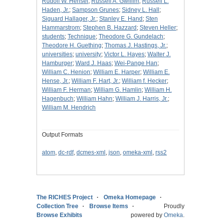
Rudolf W. Hensel
;
Russell A. Gwillim
;
Russell L.
Haden, Jr.
;
Sampson Grunes
;
Sidney L. Hall
;
Siguard Hallager, Jr.
;
Stanley E. Hand
;
Sten
Hammarstrom
;
Stephen B. Hazzard
;
Steven Heller
;
students
;
Technique
;
Theodore G. Gundelach
;
Theodore H. Guething
;
Thomas J. Hastings, Jr.
;
universities
;
university
;
Victor L. Hayes
;
Walter J.
Hamburger
;
Ward J. Haas
;
Wei-Pange Han
;
William C. Henion
;
William E. Harper
;
William E.
Hense, Jr.
;
William F. Hart, Jr.
;
William f. Hecker
;
William F. Herman
;
William G. Hamlin
;
William H.
Hagenbuch
;
William Hahn
;
William J. Harris, Jr.
;
William M. Hendrich
Output Formats
atom
,
dc-rdf
,
dcmes-xml
,
json
,
omeka-xml
,
rss2
The RICHES Project
Omeka Homepage
Collection Tree
Browse Items
Proudly
Browse Exhibits
powered by
Omeka
.