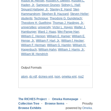
Rudolf W. Hensel
;
Russell A. Gwillim
;
Russell L.
Haden, Jr.
;
Sampson Grunes
;
Sidney L. Hall
;
Siguard Hallager, Jr.
;
Stanley E. Hand
;
Sten
Hammarstrom
;
Stephen B. Hazzard
;
Steven Heller
;
students
;
Technique
;
Theodore G. Gundelach
;
Theodore H. Guething
;
Thomas J. Hastings, Jr.
;
universities
;
university
;
Victor L. Hayes
;
Walter J.
Hamburger
;
Ward J. Haas
;
Wei-Pange Han
;
William C. Henion
;
William E. Harper
;
William E.
Hense, Jr.
;
William F. Hart, Jr.
;
William f. Hecker
;
William F. Herman
;
William G. Hamlin
;
William H.
Hagenbuch
;
William Hahn
;
William J. Harris, Jr.
;
William M. Hendrich
Output Formats
atom
,
dc-rdf
,
dcmes-xml
,
json
,
omeka-xml
,
rss2
The RICHES Project
Omeka Homepage
Collection Tree
Browse Items
Proudly
Browse Exhibits
powered by
Omeka
.