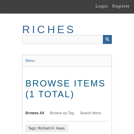
Skip
Login
Register
to
main
content
RICHES
Menu
BROWSE ITEMS
(1 TOTAL)
Browse All
Browse by Tag
Search Items
Tags: Richard H. Haas