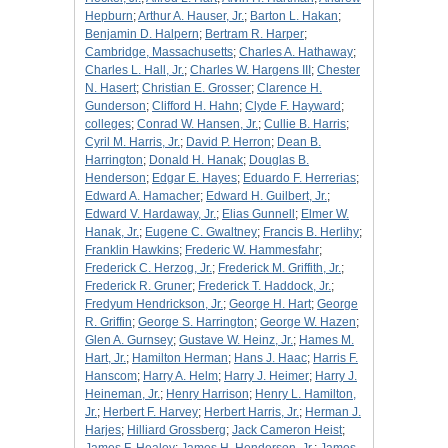
Hepburn
;
Arthur A. Hauser, Jr.
;
Barton L. Hakan
;
Benjamin D. Halpern
;
Bertram R. Harper
;
Cambridge, Massachusetts
;
Charles A. Hathaway
;
Charles L. Hall, Jr.
;
Charles W. Hargens III
;
Chester
N. Hasert
;
Christian E. Grosser
;
Clarence H.
Gunderson
;
Clifford H. Hahn
;
Clyde F. Hayward
;
colleges
;
Conrad W. Hansen, Jr.
;
Cullie B. Harris
;
Cyril M. Harris, Jr.
;
David P. Herron
;
Dean B.
Harrington
;
Donald H. Hanak
;
Douglas B.
Henderson
;
Edgar E. Hayes
;
Eduardo F. Herrerias
;
Edward A. Hamacher
;
Edward H. Guilbert, Jr.
;
Edward V. Hardaway, Jr.
;
Elias Gunnell
;
Elmer W.
Hanak, Jr.
;
Eugene C. Gwaltney
;
Francis B. Herlihy
;
Franklin Hawkins
;
Frederic W. Hammesfahr
;
Frederick C. Herzog, Jr.
;
Frederick M. Griffith, Jr.
;
Frederick R. Gruner
;
Frederick T. Haddock, Jr.
;
Fredyum Hendrickson, Jr.
;
George H. Hart
;
George
R. Griffin
;
George S. Harrington
;
George W. Hazen
;
Glen A. Gurnsey
;
Gustave W. Heinz, Jr.
;
Hames M.
Hart, Jr.
;
Hamilton Herman
;
Hans J. Haac
;
Harris F.
Hanscom
;
Harry A. Helm
;
Harry J. Heimer
;
Harry J.
Heineman, Jr.
;
Henry Harrison
;
Henry L. Hamilton,
Jr.
;
Herbert F. Harvey
;
Herbert Harris, Jr.
;
Herman J.
Harjes
;
Hilliard Grossberg
;
Jack Cameron Heist
;