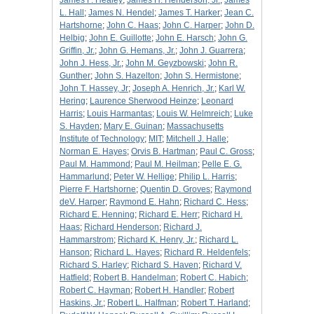
James F. Healey
;
James H. Henderson, Jr.
;
James
L. Hall
;
James N. Hendel
;
James T. Harker
;
Jean C.
Hartshorne
;
John C. Haas
;
John C. Harper
;
John D.
Helbig
;
John E. Guillotte
;
John E. Harsch
;
John G.
Griffin, Jr.
;
John G. Hemans, Jr.
;
John J. Guarrera
;
John J. Hess, Jr.
;
John M. Geyzbowski
;
John R.
Gunther
;
John S. Hazelton
;
John S. Hermistone
;
John T. Hassey, Jr
;
Joseph A. Henrich, Jr.
;
Karl W.
Hering
;
Laurence Sherwood Heinze
;
Leonard
Harris
;
Louis Harmantas
;
Louis W. Helmreich
;
Luke
S. Hayden
;
Mary E. Guinan
;
Massachusetts
Institute of Technology
;
MIT
;
Mitchell J. Halle
;
Norman E. Hayes
;
Orvis B. Hartman
;
Paul C. Gross
;
Paul M. Hammond
;
Paul M. Heilman
;
Pelle E. G.
Hammarlund
;
Peter W. Hellige
;
Philip L. Harris
;
Pierre F. Hartshorne
;
Quentin D. Groves
;
Raymond
deV. Harper
;
Raymond E. Hahn
;
Richard C. Hess
;
Richard E. Henning
;
Richard E. Herr
;
Richard H.
Haas
;
Richard Henderson
;
Richard J.
Hammarstrom
;
Richard K. Henry, Jr.
;
Richard L.
Hanson
;
Richard L. Hayes
;
Richard R. Heldenfels
;
Richard S. Harley
;
Richard S. Haven
;
Richard V.
Hatfield
;
Robert B. Handelman
;
Robert C. Habich
;
Robert C. Hayman
;
Robert H. Handler
;
Robert
Haskins, Jr.
;
Robert L. Halfman
;
Robert T. Harland
;