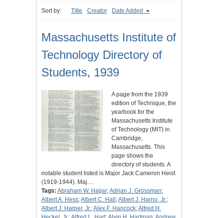
Sort by:
Title
Creator
Date Added
Massachusetts Institute of
Technology Directory of
Students, 1939
A page from the 1939
edition of Technique, the
yearbook for the
Massachusetts Institute
of Technology (MIT) in
Cambridge,
Massachusetts. This
page shows the
directory of students. A
notable student listed is Major Jack Cameron Heist
(1919-1944). Maj.…
Tags:
Abraham W. Hajjar
;
Adrian J. Grossman
;
Albert A. Hess
;
Albert C. Hall
;
Albert J. Harno, Jr.
;
Albert J. Harper, Jr.
;
Alex F. Hancock
;
Alfred H.
Heckel, Jr.
;
Alfred L. Hart
;
Alvin H. Hartman
;
Andrew