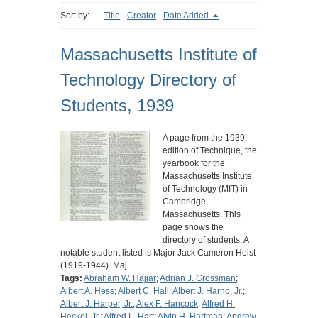
Sort by:
Title
Creator
Date Added
Massachusetts Institute of
Technology Directory of
Students, 1939
A page from the 1939
edition of Technique, the
yearbook for the
Massachusetts Institute
of Technology (MIT) in
Cambridge,
Massachusetts. This
page shows the
directory of students. A
notable student listed is Major Jack Cameron Heist
(1919-1944). Maj.…
Tags:
Abraham W. Hajjar
;
Adrian J. Grossman
;
Albert A. Hess
;
Albert C. Hall
;
Albert J. Harno, Jr.
;
Albert J. Harper, Jr.
;
Alex F. Hancock
;
Alfred H.
Heckel, Jr.
;
Alfred L. Hart
;
Alvin H. Hartman
;
Andrew