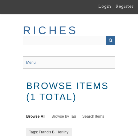
Skip
Login
Register
to
main
content
RICHES
Menu
BROWSE ITEMS
(1 TOTAL)
Browse All
Browse by Tag
Search Items
Tags: Francis B. Herlihy