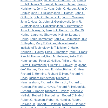
James F. Healey
;
James H. Henderson, Jr.
;
James
L. Hall
;
James N. Hendel
;
James T. Harker
;
Jean C.
Hartshorne
;
John C. Haas
;
John C. Harper
;
John D.
Helbig
;
John E. Guillotte
;
John E. Harsch
;
John G.
Griffin, Jr.
;
John G. Hemans, Jr.
;
John J. Guarrera
;
John J. Hess, Jr.
;
John M. Geyzbowski
;
John R.
Gunther
;
John S. Hazelton
;
John S. Hermistone
;
John T. Hassey, Jr
;
Joseph A. Henrich, Jr.
;
Karl W.
Hering
;
Laurence Sherwood Heinze
;
Leonard
Harris
;
Louis Harmantas
;
Louis W. Helmreich
;
Luke
S. Hayden
;
Mary E. Guinan
;
Massachusetts
Institute of Technology
;
MIT
;
Mitchell J. Halle
;
Norman E. Hayes
;
Orvis B. Hartman
;
Paul C. Gross
;
Paul M. Hammond
;
Paul M. Heilman
;
Pelle E. G.
Hammarlund
;
Peter W. Hellige
;
Philip L. Harris
;
Pierre F. Hartshorne
;
Quentin D. Groves
;
Raymond
deV. Harper
;
Raymond E. Hahn
;
Richard C. Hess
;
Richard E. Henning
;
Richard E. Herr
;
Richard H.
Haas
;
Richard Henderson
;
Richard J.
Hammarstrom
;
Richard K. Henry, Jr.
;
Richard L.
Hanson
;
Richard L. Hayes
;
Richard R. Heldenfels
;
Richard S. Harley
;
Richard S. Haven
;
Richard V.
Hatfield
;
Robert B. Handelman
;
Robert C. Habich
;
Robert C. Hayman
;
Robert H. Handler
;
Robert
Haskins, Jr.
;
Robert L. Halfman
;
Robert T. Harland
;