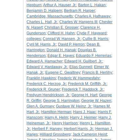
Hepburn
;
Arthur A. Hauser, Jr.
;
Barton L. Hakan
;
Benjamin D. Halpern
;
Bertram R. Harper
;
Cambridge, Massachusetts
;
Charles A. Hathaway
;
Charles L. Hall, Jr.
;
Charles W. Hargens III
;
Chester
N. Hasert
;
Christian E. Grosser
;
Clarence H.
Gunderson
;
Clifford H. Hahn
;
Clyde F. Hayward
;
colleges
;
Conrad W. Hansen, Jr.
;
Cullie B. Harris
;
Cyril M. Harris, Jr.
;
David P. Herron
;
Dean B.
Harrington
;
Donald H. Hanak
;
Douglas B.
Henderson
;
Edgar E. Hayes
;
Eduardo F. Herrerias
;
Edward A. Hamacher
;
Edward H. Guilbert, Jr.
;
Edward V. Hardaway, Jr.
;
Elias Gunnell
;
Elmer W.
Hanak, Jr.
;
Eugene C. Gwaltney
;
Francis B. Herlihy
;
Franklin Hawkins
;
Frederic W. Hammesfahr
;
Frederick C. Herzog, Jr.
;
Frederick M. Griffith, Jr.
;
Frederick R. Gruner
;
Frederick T. Haddock, Jr.
;
Fredyum Hendrickson, Jr.
;
George H. Hart
;
George
R. Griffin
;
George S. Harrington
;
George W. Hazen
;
Glen A. Gurnsey
;
Gustave W. Heinz, Jr.
;
Hames M.
Hart, Jr.
;
Hamilton Herman
;
Hans J. Haac
;
Harris F.
Hanscom
;
Harry A. Helm
;
Harry J. Heimer
;
Harry J.
Heineman, Jr.
;
Henry Harrison
;
Henry L. Hamilton,
Jr.
;
Herbert F. Harvey
;
Herbert Harris, Jr.
;
Herman J.
Harjes
;
Hilliard Grossberg
;
Jack Cameron Heist
;