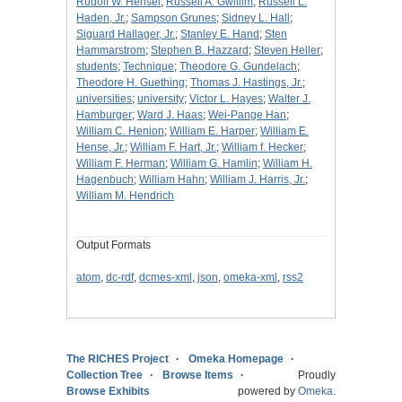
Rudolf W. Hensel
;
Russell A. Gwillim
;
Russell L.
Haden, Jr.
;
Sampson Grunes
;
Sidney L. Hall
;
Siguard Hallager, Jr.
;
Stanley E. Hand
;
Sten
Hammarstrom
;
Stephen B. Hazzard
;
Steven Heller
;
students
;
Technique
;
Theodore G. Gundelach
;
Theodore H. Guething
;
Thomas J. Hastings, Jr.
;
universities
;
university
;
Victor L. Hayes
;
Walter J.
Hamburger
;
Ward J. Haas
;
Wei-Pange Han
;
William C. Henion
;
William E. Harper
;
William E.
Hense, Jr.
;
William F. Hart, Jr.
;
William f. Hecker
;
William F. Herman
;
William G. Hamlin
;
William H.
Hagenbuch
;
William Hahn
;
William J. Harris, Jr.
;
William M. Hendrich
Output Formats
atom
,
dc-rdf
,
dcmes-xml
,
json
,
omeka-xml
,
rss2
The RICHES Project
Omeka Homepage
Collection Tree
Browse Items
Proudly
Browse Exhibits
powered by
Omeka
.