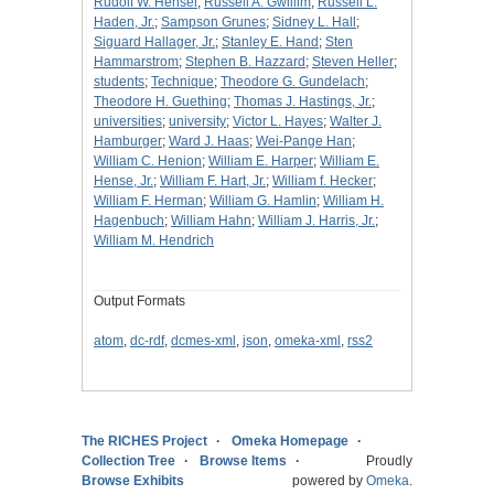
Rudolf W. Hensel
;
Russell A. Gwillim
;
Russell L.
Haden, Jr.
;
Sampson Grunes
;
Sidney L. Hall
;
Siguard Hallager, Jr.
;
Stanley E. Hand
;
Sten
Hammarstrom
;
Stephen B. Hazzard
;
Steven Heller
;
students
;
Technique
;
Theodore G. Gundelach
;
Theodore H. Guething
;
Thomas J. Hastings, Jr.
;
universities
;
university
;
Victor L. Hayes
;
Walter J.
Hamburger
;
Ward J. Haas
;
Wei-Pange Han
;
William C. Henion
;
William E. Harper
;
William E.
Hense, Jr.
;
William F. Hart, Jr.
;
William f. Hecker
;
William F. Herman
;
William G. Hamlin
;
William H.
Hagenbuch
;
William Hahn
;
William J. Harris, Jr.
;
William M. Hendrich
Output Formats
atom
,
dc-rdf
,
dcmes-xml
,
json
,
omeka-xml
,
rss2
The RICHES Project
Omeka Homepage
Collection Tree
Browse Items
Proudly
Browse Exhibits
powered by
Omeka
.