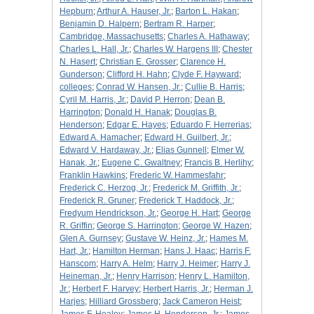
Hepburn
;
Arthur A. Hauser, Jr.
;
Barton L. Hakan
;
Benjamin D. Halpern
;
Bertram R. Harper
;
Cambridge, Massachusetts
;
Charles A. Hathaway
;
Charles L. Hall, Jr.
;
Charles W. Hargens III
;
Chester
N. Hasert
;
Christian E. Grosser
;
Clarence H.
Gunderson
;
Clifford H. Hahn
;
Clyde F. Hayward
;
colleges
;
Conrad W. Hansen, Jr.
;
Cullie B. Harris
;
Cyril M. Harris, Jr.
;
David P. Herron
;
Dean B.
Harrington
;
Donald H. Hanak
;
Douglas B.
Henderson
;
Edgar E. Hayes
;
Eduardo F. Herrerias
;
Edward A. Hamacher
;
Edward H. Guilbert, Jr.
;
Edward V. Hardaway, Jr.
;
Elias Gunnell
;
Elmer W.
Hanak, Jr.
;
Eugene C. Gwaltney
;
Francis B. Herlihy
;
Franklin Hawkins
;
Frederic W. Hammesfahr
;
Frederick C. Herzog, Jr.
;
Frederick M. Griffith, Jr.
;
Frederick R. Gruner
;
Frederick T. Haddock, Jr.
;
Fredyum Hendrickson, Jr.
;
George H. Hart
;
George
R. Griffin
;
George S. Harrington
;
George W. Hazen
;
Glen A. Gurnsey
;
Gustave W. Heinz, Jr.
;
Hames M.
Hart, Jr.
;
Hamilton Herman
;
Hans J. Haac
;
Harris F.
Hanscom
;
Harry A. Helm
;
Harry J. Heimer
;
Harry J.
Heineman, Jr.
;
Henry Harrison
;
Henry L. Hamilton,
Jr.
;
Herbert F. Harvey
;
Herbert Harris, Jr.
;
Herman J.
Harjes
;
Hilliard Grossberg
;
Jack Cameron Heist
;