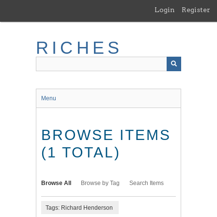
Skip
Login
Register
to
main
content
RICHES
Menu
BROWSE ITEMS
(1 TOTAL)
Browse All
Browse by Tag
Search Items
Tags: Richard Henderson