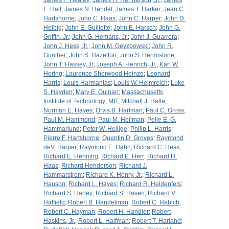
James F. Healey
;
James H. Henderson, Jr.
;
James
L. Hall
;
James N. Hendel
;
James T. Harker
;
Jean C.
Hartshorne
;
John C. Haas
;
John C. Harper
;
John D.
Helbig
;
John E. Guillotte
;
John E. Harsch
;
John G.
Griffin, Jr.
;
John G. Hemans, Jr.
;
John J. Guarrera
;
John J. Hess, Jr.
;
John M. Geyzbowski
;
John R.
Gunther
;
John S. Hazelton
;
John S. Hermistone
;
John T. Hassey, Jr
;
Joseph A. Henrich, Jr.
;
Karl W.
Hering
;
Laurence Sherwood Heinze
;
Leonard
Harris
;
Louis Harmantas
;
Louis W. Helmreich
;
Luke
S. Hayden
;
Mary E. Guinan
;
Massachusetts
Institute of Technology
;
MIT
;
Mitchell J. Halle
;
Norman E. Hayes
;
Orvis B. Hartman
;
Paul C. Gross
;
Paul M. Hammond
;
Paul M. Heilman
;
Pelle E. G.
Hammarlund
;
Peter W. Hellige
;
Philip L. Harris
;
Pierre F. Hartshorne
;
Quentin D. Groves
;
Raymond
deV. Harper
;
Raymond E. Hahn
;
Richard C. Hess
;
Richard E. Henning
;
Richard E. Herr
;
Richard H.
Haas
;
Richard Henderson
;
Richard J.
Hammarstrom
;
Richard K. Henry, Jr.
;
Richard L.
Hanson
;
Richard L. Hayes
;
Richard R. Heldenfels
;
Richard S. Harley
;
Richard S. Haven
;
Richard V.
Hatfield
;
Robert B. Handelman
;
Robert C. Habich
;
Robert C. Hayman
;
Robert H. Handler
;
Robert
Haskins, Jr.
;
Robert L. Halfman
;
Robert T. Harland
;