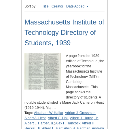
Sort by:
Title
Creator
Date Added
Massachusetts Institute of
Technology Directory of
Students, 1939
A page from the 1939
edition of Technique, the
yearbook for the
Massachusetts Institute
of Technology (MIT) in
Cambridge,
Massachusetts. This
page shows the
directory of students. A
notable student listed is Major Jack Cameron Heist
(1919-1944). Maj.…
Tags:
Abraham W. Hajjar
;
Adrian J. Grossman
;
Albert A. Hess
;
Albert C. Hall
;
Albert J. Harno, Jr.
;
Albert J. Harper, Jr.
;
Alex F. Hancock
;
Alfred H.
Heckel, Jr.
;
Alfred L. Hart
;
Alvin H. Hartman
;
Andrew