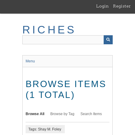
Skip
Login
Register
to
main
content
RICHES
Menu
BROWSE ITEMS
(1 TOTAL)
Browse All
Browse by Tag
Search Items
Tags: Shay M. Foley