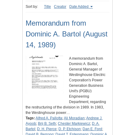
Sort by:
Title
Creator
Date Added
Memorandum from
Dominic A. Bartol (August
14, 1989)
A memorandum from
Dominic A. Bartol,
General Manager of
Westinghouse Electric
Corporation's Power
Generation Business
Unit's (PGBU)
Engineering
Department, regarding
the restructuring of the division in 1989. In 1983,
the Westinghouse power…
Tags:
Alfred A. Pallotta
;
Ali Moradian
;
Andrew J.
Ayoob
;
Brij B. Seth
;
Chester Markiewicz
;
D. A.
Bartol
;
D. H. Pierce
;
D. P. Etchison
;
Dan E. Ford
;
David B. Berrong
;
David T. Entenmann
;
Dominic A.