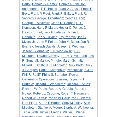
Bartol
;
Donald G. Ramey
;
Donald P. Ethcison
;
engineering
;
F. R. Bakos
;
Frank A. Artusa
;
Frank P.
Bevc
;
Frank P. Fidei
;
Frank R. Bakos
;
Frank R.
Vaccaro
;
George Bieberbach
;
George Dann
;
George J. Silverstri
;
Glenn D. Cooper
;
H. C.
Kersteen
;
Harry F. Martin
;
Hector O. Ponce
;
J.
David Conrad
;
Jack A. LaRosa
;
James E.
Donahue
;
Jan A. Fickling
;
Jay Pandya
;
Joe G.
Myers, Jr.
;
John F. Petras
;
John M. Butler
;
Jon R.
Bushey
;
Joseph Davids
;
Joseph E. Wethman
;
Joseph G. Annello
;
K. P. Wisniewski
;
L. D.
McLaurin
;
Lawrie Conway
;
Leroy D. McLaurin
;
Les
R. Southall
;
Mark A. Pringle
;
Martin Schlatter
;
Millard F. Smith
;
N. H. Middleton
;
Nick Bartol
;
Nick
J. Georges
;
Paul L. Kamphaus
;
Pensacola
;
PGOD
;
Phil R. Ratliff
;
Philip S. Barnabei
;
Power
Generation Operations Division
;
Raymond I.
Burfield
;
Richard F. Weddleton
;
Richard J. Antos
;
Richard W. Deem
;
Robert A. Gebbia
;
Robert L.
Novak
;
Robert L. Osborne
;
Robert T. Hagaman
;
Robert W. Ferrell
;
Robert W. Gaul
;
Ron E. Warner
;
Ron Pigott
;
Serge P. Barton
;
Shay M. Foley
;
Skip
Middleton
;
Stanley A. Moore
;
Stephe A. Welhoelter
;
Ted A. Wills
;
Victor I. Fredda
;
Walter J. Weber
;