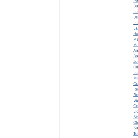
Pe
Bu
Le
Du
Lu
La
Ha
Ma
Ma
Ar
Bo
Jo
Oi
Le
Mi
Co
Ri
Ro
Sa
C
Ll
St
Ol
Su
Te