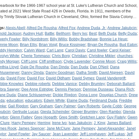
yearbook for the 1966-1967 school year at St. Luke's Lutheran Church and School,
cated at 2021 West State Road 426 in Oviedo, Florida. In 1911, members of the
ly Trinity Slovak Lutheran Church in Cleveland, Ohio, formed the Slavia Colony…
gs:
Alexis Abell
;
Alfred De Rousha
;
Alfred Fox
;
Andrew Duda, Jr.
;
Andrew Jakubcin
;
nold Jackson
;
Audrey Hull
;
Battle
;
Bellhorn
;
Berry Ivo
;
Best
;
Beth Duda
;
Betty Duda
;
verly Fowler
;
Billy Nordstrom
;
Billy Willis
;
Bobby Bradshaw
;
Bonnie Le Heup
;
nnie Moon
;
Brian Ellis
;
Brian Voigt
;
Bruce Kissinger
;
Bryan De Rousha
;
Bud Eaton
;
ddy Herndon
;
Calvin Ward
;
Carl Lang
;
Carol Davis
;
Carol fowler
;
Carol Keiser
;
rolyn White
;
Cherie Tommaso
;
Chris Borg
;
Christian
;
Christine Mikler
;
churches
;
ndy Morgan
;
Cliff Long
;
Cliff smithson
;
Clyde Lavender
;
Connie Moon
;
Craig Willis
;
nthia Lloyd
;
Dale De Rousha
;
Dan Dinda
;
Dan Duda
;
Dan O'Neil
;
Dana
hlusemeyer
;
Danny Dinda
;
Danny Goodman
;
Datha Smith
;
David Algreen
;
David
da
;
David Fore
;
David Fox
;
David Oldham
;
David Symes
;
David Vandergrift
;
bbie Knowles
;
Debbie roberts
;
Debbie Vanice
;
Debby Brumley
;
Deborah Ballard
;
bra Sawyer
;
Dee Anne Estridge
;
Dennis Pierson
;
Dennise Dusseau
;
Diana Rich
;
ane Duda
;
Diane Schlusemyer
;
Dickie Rigdon
;
Dona Long
;
Douglas Church
;
Drew
da
;
education
;
educators
;
Edwin White
;
Elaine Duda
;
Ferdinand Duda
;
Freddie
nke
;
Gail Rigdon
;
Gary Graham
;
Gary Palmer
;
Gary Roberts
;
Gayle Cobb
;
George
kubcin
;
Gertrude Lucas
;
Giesla Scheinder
;
Ginger Brumley
;
Glen Rambo
;
Glenda
ayton
;
Glenn Flatley
;
Greg Hogarth
;
Greg Smith
;
Gretchen Lang
;
Guy Flately
;
Gwen
Clure
;
Harry Pempey
;
Herring
;
Irene Ivo
;
Ivan Jakubcin
;
J. King
;
James Ballard
;
mes Rook
;
James Spencer
;
Jane McClure
;
Jane Pempey
;
Janet Alexander
;
Janet
ylor
;
Janet Fowler
;
Jay Saucer
;
Jean Lavender
;
Jeff Longhaven
;
Jeff Lukas
;
Jeff