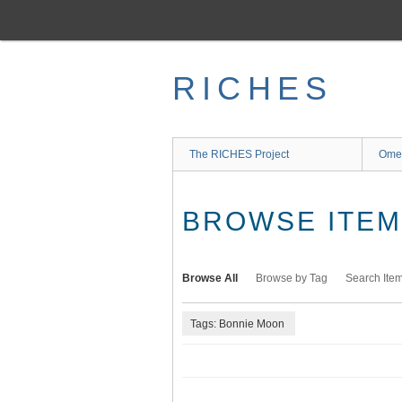
Skip
to
main
content
RICHES
The RICHES Project
Ome
BROWSE ITEMS
Browse All
Browse by Tag
Search Ite
Tags: Bonnie Moon