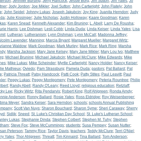
terson
;
Jennifer Bursing
;
Jerry Hancock
;
Jessie Borg
;
Jim Sutton
;
Jim Yates
;
Jo
tner
;
Jody Jordon
;
Joe Mikler
;
Joel Sutton
;
John Cartwright
;
John Flately
;
John
e
;
John Seidel
;
Johnny Lukas
;
Joseph Jakubcin
;
Joy King
;
Juanita Herndon
;
Judy
da
;
Julie Kissinger
;
Julie Nicholas
;
Justin Holloway
;
Kaare Goodman
;
Karen
kas
;
Karen Snead
;
Kenneth Alexander
;
Kim Bruning
;
L. Abell
;
Larry De Rousha
;
urie Harris
;
Lee Dishman
;
Lesli Cobb
;
Linda Duda
;
Linda Keiser
;
Linda Yates
;
Lisa
mil
;
Lutheran
;
Lutheranism
;
Lynn Dishman
;
Lynn McCall
;
Madonna Jeffrey
;
lcolm Lavender
;
Manning
;
Marcia Bryant
;
Margaret Mueller
;
Margaret Wirtz
;
rianne Waldow
;
Mark Goodman
;
Mark Murley
;
Mark Rice
;
Mark Ring
;
Marsha
ndy
;
Marsha Jackson
;
Mary Jane Kelsey
;
Mary Jane Mikler
;
Mary Lou Ivo
;
Matthew
rg
;
Michael Bruning
;
Michael Jakubcin
;
Michael McClure
;
Mike Edwards
;
Mike
nes
;
Mike Lukas
;
Mike Scheinder
;
Myrtle Cartwright
;
Nancy Holder
;
Nancy Keiser
;
llie Mathieux
;
Oviedo
;
Pam Strassburg
;
Pamela Duda
;
pastors
;
Pat Ballard
;
Pat
e
;
Patricia Threatt
;
Patsy Handcock
;
Patti Cook
;
Patty Stites
;
Paul Leavitt
;
Paul
kler
;
Peggy Lukas
;
Peggy Montgomery
;
Pete Montgomery
;
Peteria Rountree
;
Philip
lbert
;
Randy Abell
;
Randy O'Leary
;
Reed Lloyd
;
religious education
;
Retzlaff
;
cky Lee
;
Ricky Wirtz
;
Rita Pendarvis
;
Robert King
;
Rolf Ahlgreen
;
Ronda Arndy
;
nnie Anderson
;
Ronny Ballard
;
Rosie Yates
;
Ross Eldridge
;
Roy Weisenberger
;
bina Meyer
;
Sandra Keiser
;
Sara Herndon
;
schools
;
schools Annual Publishing
ompany
;
Scott Van Nuys
;
Sharon Bouchard
;
Sharon Syme
;
Sheri Caraway
;
Sherry
oyd
;
Sidlik
;
Sneed
;
St. Luke's Christian Day School
;
St. Luke's Lutheran School
;
anley Lukas
;
Stephanie Dinda
;
Stephen Colbert
;
Stephen M. Tuhy
;
Stephen
dham
;
Steve Fox
;
Steve McCummings
;
students
;
Susa Pempey
;
Susan Nutter
;
san Peterson
;
Tammy Rice
;
Taylor Davis
;
teachers
;
Teddy McClure
;
Terri O'Niel
;
rry Yates
;
Thor Ahlgreen
;
Threatt
;
Tim Kinnaird
;
Tina Ballard
;
Tom Anderson
;