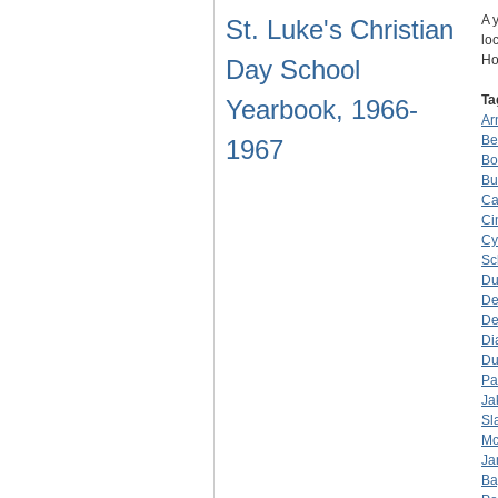
A 
St. Luke's Christian
lo
Ho
Day School
Ta
Yearbook, 1966-
Ar
Be
1967
Bo
Bu
Ca
Ci
Cy
Sc
Du
De
De
Di
Du
Pa
Ja
Sl
Mc
Ja
Ba