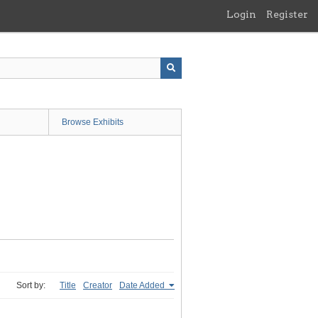
Login
Register
Browse Exhibits
Sort by:
Title
Creator
Date Added