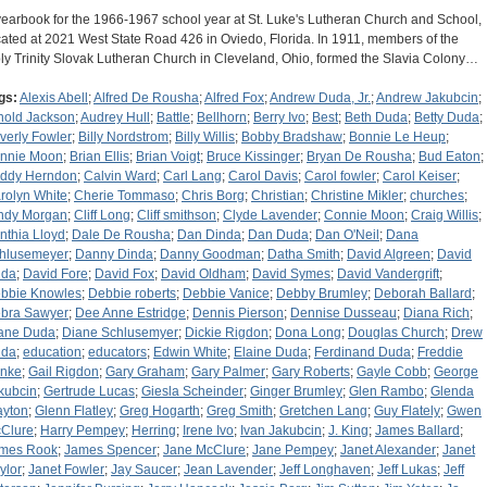
yearbook for the 1966-1967 school year at St. Luke's Lutheran Church and School,
cated at 2021 West State Road 426 in Oviedo, Florida. In 1911, members of the
ly Trinity Slovak Lutheran Church in Cleveland, Ohio, formed the Slavia Colony…
gs:
Alexis Abell
;
Alfred De Rousha
;
Alfred Fox
;
Andrew Duda, Jr.
;
Andrew Jakubcin
;
nold Jackson
;
Audrey Hull
;
Battle
;
Bellhorn
;
Berry Ivo
;
Best
;
Beth Duda
;
Betty Duda
;
verly Fowler
;
Billy Nordstrom
;
Billy Willis
;
Bobby Bradshaw
;
Bonnie Le Heup
;
nnie Moon
;
Brian Ellis
;
Brian Voigt
;
Bruce Kissinger
;
Bryan De Rousha
;
Bud Eaton
;
ddy Herndon
;
Calvin Ward
;
Carl Lang
;
Carol Davis
;
Carol fowler
;
Carol Keiser
;
rolyn White
;
Cherie Tommaso
;
Chris Borg
;
Christian
;
Christine Mikler
;
churches
;
ndy Morgan
;
Cliff Long
;
Cliff smithson
;
Clyde Lavender
;
Connie Moon
;
Craig Willis
;
nthia Lloyd
;
Dale De Rousha
;
Dan Dinda
;
Dan Duda
;
Dan O'Neil
;
Dana
hlusemeyer
;
Danny Dinda
;
Danny Goodman
;
Datha Smith
;
David Algreen
;
David
da
;
David Fore
;
David Fox
;
David Oldham
;
David Symes
;
David Vandergrift
;
bbie Knowles
;
Debbie roberts
;
Debbie Vanice
;
Debby Brumley
;
Deborah Ballard
;
bra Sawyer
;
Dee Anne Estridge
;
Dennis Pierson
;
Dennise Dusseau
;
Diana Rich
;
ane Duda
;
Diane Schlusemyer
;
Dickie Rigdon
;
Dona Long
;
Douglas Church
;
Drew
da
;
education
;
educators
;
Edwin White
;
Elaine Duda
;
Ferdinand Duda
;
Freddie
nke
;
Gail Rigdon
;
Gary Graham
;
Gary Palmer
;
Gary Roberts
;
Gayle Cobb
;
George
kubcin
;
Gertrude Lucas
;
Giesla Scheinder
;
Ginger Brumley
;
Glen Rambo
;
Glenda
ayton
;
Glenn Flatley
;
Greg Hogarth
;
Greg Smith
;
Gretchen Lang
;
Guy Flately
;
Gwen
Clure
;
Harry Pempey
;
Herring
;
Irene Ivo
;
Ivan Jakubcin
;
J. King
;
James Ballard
;
mes Rook
;
James Spencer
;
Jane McClure
;
Jane Pempey
;
Janet Alexander
;
Janet
ylor
;
Janet Fowler
;
Jay Saucer
;
Jean Lavender
;
Jeff Longhaven
;
Jeff Lukas
;
Jeff