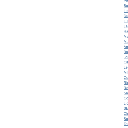
Pe
Bu
Le
Du
Lu
La
Ha
Ma
Ma
Ar
Bo
Jo
Oi
Le
Mi
Co
Ri
Ro
Sa
C
Ll
St
Ol
Su
Te