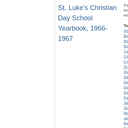
A 
St. Luke's Christian
lo
Ho
Day School
Ta
Yearbook, 1966-
Ar
Be
1967
Bo
Bu
Ca
Ci
Cy
Sc
Du
De
De
Di
Du
Pa
Ja
Sl
Mc
Ja
Ba