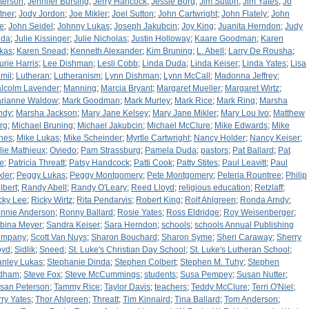
terson
;
Jennifer Bursing
;
Jerry Hancock
;
Jessie Borg
;
Jim Sutton
;
Jim Yates
;
Jo
tner
;
Jody Jordon
;
Joe Mikler
;
Joel Sutton
;
John Cartwright
;
John Flately
;
John
e
;
John Seidel
;
Johnny Lukas
;
Joseph Jakubcin
;
Joy King
;
Juanita Herndon
;
Judy
da
;
Julie Kissinger
;
Julie Nicholas
;
Justin Holloway
;
Kaare Goodman
;
Karen
kas
;
Karen Snead
;
Kenneth Alexander
;
Kim Bruning
;
L. Abell
;
Larry De Rousha
;
urie Harris
;
Lee Dishman
;
Lesli Cobb
;
Linda Duda
;
Linda Keiser
;
Linda Yates
;
Lisa
mil
;
Lutheran
;
Lutheranism
;
Lynn Dishman
;
Lynn McCall
;
Madonna Jeffrey
;
lcolm Lavender
;
Manning
;
Marcia Bryant
;
Margaret Mueller
;
Margaret Wirtz
;
rianne Waldow
;
Mark Goodman
;
Mark Murley
;
Mark Rice
;
Mark Ring
;
Marsha
ndy
;
Marsha Jackson
;
Mary Jane Kelsey
;
Mary Jane Mikler
;
Mary Lou Ivo
;
Matthew
rg
;
Michael Bruning
;
Michael Jakubcin
;
Michael McClure
;
Mike Edwards
;
Mike
nes
;
Mike Lukas
;
Mike Scheinder
;
Myrtle Cartwright
;
Nancy Holder
;
Nancy Keiser
;
llie Mathieux
;
Oviedo
;
Pam Strassburg
;
Pamela Duda
;
pastors
;
Pat Ballard
;
Pat
e
;
Patricia Threatt
;
Patsy Handcock
;
Patti Cook
;
Patty Stites
;
Paul Leavitt
;
Paul
kler
;
Peggy Lukas
;
Peggy Montgomery
;
Pete Montgomery
;
Peteria Rountree
;
Philip
lbert
;
Randy Abell
;
Randy O'Leary
;
Reed Lloyd
;
religious education
;
Retzlaff
;
cky Lee
;
Ricky Wirtz
;
Rita Pendarvis
;
Robert King
;
Rolf Ahlgreen
;
Ronda Arndy
;
nnie Anderson
;
Ronny Ballard
;
Rosie Yates
;
Ross Eldridge
;
Roy Weisenberger
;
bina Meyer
;
Sandra Keiser
;
Sara Herndon
;
schools
;
schools Annual Publishing
ompany
;
Scott Van Nuys
;
Sharon Bouchard
;
Sharon Syme
;
Sheri Caraway
;
Sherry
oyd
;
Sidlik
;
Sneed
;
St. Luke's Christian Day School
;
St. Luke's Lutheran School
;
anley Lukas
;
Stephanie Dinda
;
Stephen Colbert
;
Stephen M. Tuhy
;
Stephen
dham
;
Steve Fox
;
Steve McCummings
;
students
;
Susa Pempey
;
Susan Nutter
;
san Peterson
;
Tammy Rice
;
Taylor Davis
;
teachers
;
Teddy McClure
;
Terri O'Niel
;
rry Yates
;
Thor Ahlgreen
;
Threatt
;
Tim Kinnaird
;
Tina Ballard
;
Tom Anderson
;