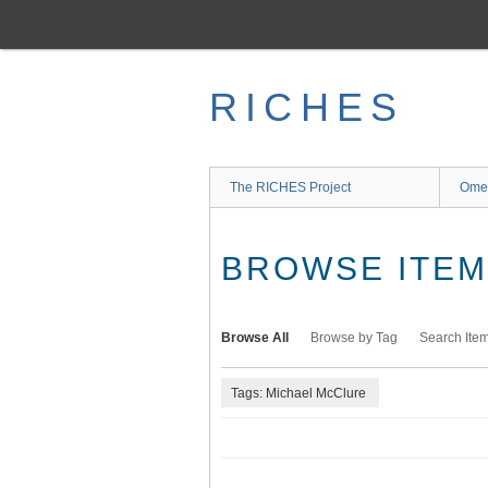
Skip
to
main
content
RICHES
The RICHES Project
Ome
BROWSE ITEMS
Browse All
Browse by Tag
Search Ite
Tags: Michael McClure