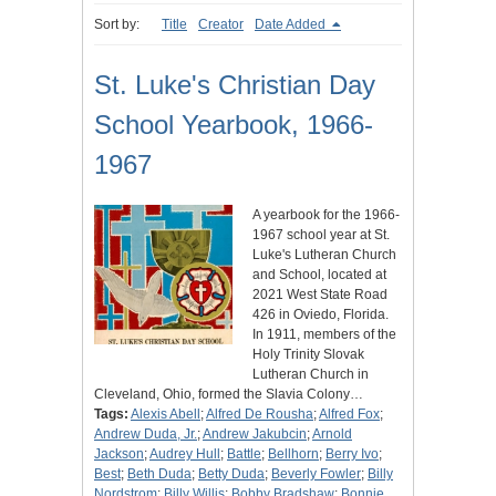
Sort by:
Title
Creator
Date Added
St. Luke's Christian Day
School Yearbook, 1966-
1967
A yearbook for the 1966-
1967 school year at St.
Luke's Lutheran Church
and School, located at
2021 West State Road
426 in Oviedo, Florida.
In 1911, members of the
Holy Trinity Slovak
Lutheran Church in
Cleveland, Ohio, formed the Slavia Colony…
Tags:
Alexis Abell
;
Alfred De Rousha
;
Alfred Fox
;
Andrew Duda, Jr.
;
Andrew Jakubcin
;
Arnold
Jackson
;
Audrey Hull
;
Battle
;
Bellhorn
;
Berry Ivo
;
Best
;
Beth Duda
;
Betty Duda
;
Beverly Fowler
;
Billy
Nordstrom
;
Billy Willis
;
Bobby Bradshaw
;
Bonnie