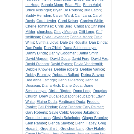
Le Heup
;
Bonnie Moon
;
Brian Ellis
;
Brian Voigt
;
Bruce Kissinger
;
Bryan De Rousha
;
Bud Eaton
;
Buddy Herndon
;
Calvin Ward
;
Carl Lang
;
Carol
Davis
;
Carol fowler
;
Carol Keiser
;
Carolyn White
;
Cherie Tommaso
;
Chris Borg
;
Christian
;
Christine
Mikler
;
churches
;
Cindy Morgan
;
Cliff Long
;
Cliff
smithson
;
Clyde Lavender
;
Connie Moon
;
Craig
Willis
;
Cynthia Lloyd
;
Dale De Rousha
;
Dan Dinda
;
Dan Duda
;
Dan O'Neil
;
Dana Schlusemeyer
;
Danny Dinda
;
Danny Goodman
;
Datha Smith
;
David Algreen
;
David Duda
;
David Fore
;
David Fox
;
David Oldham
;
David Symes
;
David Vandergrift
;
Debbie Knowles
;
Debbie roberts
;
Debbie Vanice
;
Debby Brumley
;
Deborah Ballard
;
Debra Sawyer
;
Dee Anne Estridge
;
Dennis Pierson
;
Dennise
Dusseau
;
Diana Rich
;
Diane Duda
;
Diane
Schlusemyer
;
Dickie Rigdon
;
Dona Long
;
Douglas
Church
;
Drew Duda
;
education
;
educators
;
Edwin
White
;
Elaine Duda
;
Ferdinand Duda
;
Freddie
Panke
;
Gail Rigdon
;
Gary Graham
;
Gary Palmer
;
Gary Roberts
;
Gayle Cobb
;
George Jakubcin
;
Gertrude Lucas
;
Giesla Scheinder
;
Ginger Brumley
;
Glen Rambo
;
Glenda Slayton
;
Glenn Flatley
;
Greg
Hogarth
;
Greg Smith
;
Gretchen Lang
;
Guy Flately
;