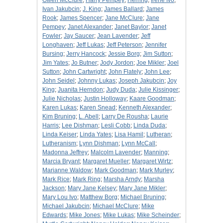
Gwen McClure
;
Harry Pempey
;
Herring
;
Irene Ivo
;
Ivan Jakubcin
;
J. King
;
James Ballard
;
James
Rook
;
James Spencer
;
Jane McClure
;
Jane
Pempey
;
Janet Alexander
;
Janet Baylor
;
Janet
Fowler
;
Jay Saucer
;
Jean Lavender
;
Jeff
Longhaven
;
Jeff Lukas
;
Jeff Peterson
;
Jennifer
Bursing
;
Jerry Hancock
;
Jessie Borg
;
Jim Sutton
;
Jim Yates
;
Jo Butner
;
Jody Jordon
;
Joe Mikler
;
Joel
Sutton
;
John Cartwright
;
John Flately
;
John Lee
;
John Seidel
;
Johnny Lukas
;
Joseph Jakubcin
;
Joy
King
;
Juanita Herndon
;
Judy Duda
;
Julie Kissinger
;
Julie Nicholas
;
Justin Holloway
;
Kaare Goodman
;
Karen Lukas
;
Karen Snead
;
Kenneth Alexander
;
Kim Bruning
;
L. Abell
;
Larry De Rousha
;
Laurie
Harris
;
Lee Dishman
;
Lesli Cobb
;
Linda Duda
;
Linda Keiser
;
Linda Yates
;
Lisa Hamil
;
Lutheran
;
Lutheranism
;
Lynn Dishman
;
Lynn McCall
;
Madonna Jeffrey
;
Malcolm Lavender
;
Manning
;
Marcia Bryant
;
Margaret Mueller
;
Margaret Wirtz
;
Marianne Waldow
;
Mark Goodman
;
Mark Murley
;
Mark Rice
;
Mark Ring
;
Marsha Arndy
;
Marsha
Jackson
;
Mary Jane Kelsey
;
Mary Jane Mikler
;
Mary Lou Ivo
;
Matthew Borg
;
Michael Bruning
;
Michael Jakubcin
;
Michael McClure
;
Mike
Edwards
;
Mike Jones
;
Mike Lukas
;
Mike Scheinder
;