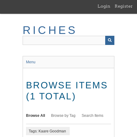
Skip
Login
Register
to
main
content
RICHES
Menu
BROWSE ITEMS
(1 TOTAL)
Browse All
Browse by Tag
Search Items
Tags: Kaare Goodman