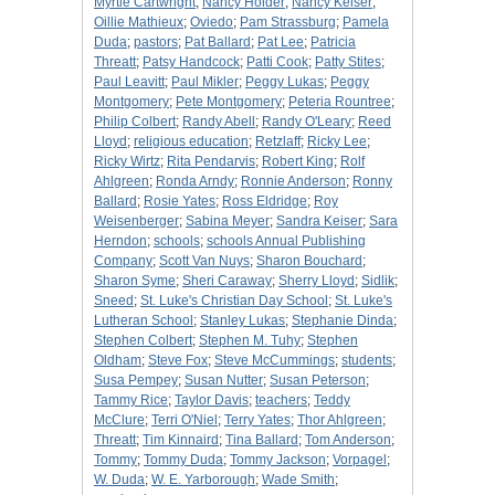
Myrtle Cartwright
;
Nancy Holder
;
Nancy Keiser
;
Oillie Mathieux
;
Oviedo
;
Pam Strassburg
;
Pamela
Duda
;
pastors
;
Pat Ballard
;
Pat Lee
;
Patricia
Threatt
;
Patsy Handcock
;
Patti Cook
;
Patty Stites
;
Paul Leavitt
;
Paul Mikler
;
Peggy Lukas
;
Peggy
Montgomery
;
Pete Montgomery
;
Peteria Rountree
;
Philip Colbert
;
Randy Abell
;
Randy O'Leary
;
Reed
Lloyd
;
religious education
;
Retzlaff
;
Ricky Lee
;
Ricky Wirtz
;
Rita Pendarvis
;
Robert King
;
Rolf
Ahlgreen
;
Ronda Arndy
;
Ronnie Anderson
;
Ronny
Ballard
;
Rosie Yates
;
Ross Eldridge
;
Roy
Weisenberger
;
Sabina Meyer
;
Sandra Keiser
;
Sara
Herndon
;
schools
;
schools Annual Publishing
Company
;
Scott Van Nuys
;
Sharon Bouchard
;
Sharon Syme
;
Sheri Caraway
;
Sherry Lloyd
;
Sidlik
;
Sneed
;
St. Luke's Christian Day School
;
St. Luke's
Lutheran School
;
Stanley Lukas
;
Stephanie Dinda
;
Stephen Colbert
;
Stephen M. Tuhy
;
Stephen
Oldham
;
Steve Fox
;
Steve McCummings
;
students
;
Susa Pempey
;
Susan Nutter
;
Susan Peterson
;
Tammy Rice
;
Taylor Davis
;
teachers
;
Teddy
McClure
;
Terri O'Niel
;
Terry Yates
;
Thor Ahlgreen
;
Threatt
;
Tim Kinnaird
;
Tina Ballard
;
Tom Anderson
;
Tommy
;
Tommy Duda
;
Tommy Jackson
;
Vorpagel
;
W. Duda
;
W. E. Yarborough
;
Wade Smith
;