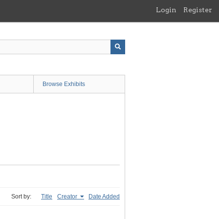
Login
Register
Browse Exhibits
Sort by:
Title
Creator
Date Added