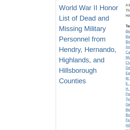
A 
World War II Honor
Th
Hi
List of Dead and
Ta
Missing Military
Be
Ba
Personnel from
Br
Ar
Hendry, Hernando,
Ca
Mc
Highlands, and
Cl
De
Hillsborough
Ea
M.
Counties
E. 
H.
Pa
Ty
Ge
Be
Bo
Fe
Hi