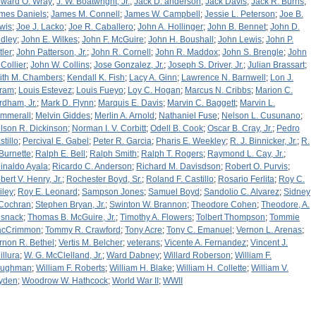
ward O. Wray
;
J. W. Boatwright, Jr.
;
Jack D. anderson
;
Jack Davis
;
Jack R. Burns
;
mes Daniels
;
James M. Connell
;
James W. Campbell
;
Jessie L. Peterson
;
Joe B.
wis
;
Joe J. Lacko
;
Joe R. Caballero
;
John A. Hollinger
;
John B. Bennet
;
John D.
dley
;
John E. Wilkes
;
John F. McGuire
;
John H. Boushall
;
John Lewis
;
John P.
tler
;
John Patterson, Jr.
;
John R. Cornell
;
John R. Maddox
;
John S. Brengle
;
John
 Collier
;
John W. Collins
;
Jose Gonzalez, Jr.
;
Joseph S. Driver, Jr.
;
Julian Brassart
;
ith M. Chambers
;
Kendall K. Fish
;
Lacy A. Ginn
;
Lawrence N. Barnwell
;
Lon J.
ram
;
Louis Estevez
;
Louis Fueyo
;
Loy C. Hogan
;
Marcus N. Cribbs
;
Marion C.
rdham, Jr.
;
Mark D. Flynn
;
Marquis E. Davis
;
Marvin C. Baggett
;
Marvin L.
mmerall
;
Melvin Giddes
;
Merlin A. Arnold
;
Nathaniel Fuse
;
Nelson L. Cusunano
;
lson R. Dickinson
;
Norman I. V. Corbitt
;
Odell B. Cook
;
Oscar B. Cray, Jr.
;
Pedro
stillo
;
Percival E. Gabel
;
Peter R. Garcia
;
Pharis E. Weekley
;
R. J. Binnicker, Jr.
;
R.
 Burnette
;
Ralph E. Bell
;
Ralph Smith
;
Ralph T. Rogers
;
Raymond L. Cay, Jr.
;
inaldo Ayala
;
Ricardo C. Anderson
;
Richard M. Davisdson
;
Robert O. Purvis
;
bert V. Henry, Jr.
;
Rochester Boyd, Sr.
;
Roland F. Castillo
;
Rosario Ferlita
;
Roy C.
iley
;
Roy E. Leonard
;
Sampson Jones
;
Samuel Boyd
;
Sandolio C. Alvarez
;
Sidney
 Cochran
;
Stephen Bryan, Jr.
;
Swinton W. Brannon
;
Theodore Cohen
;
Theodore, A.
snack
;
Thomas B. McGuire, Jr.
;
Timothy A. Flowers
;
Tolbert Thompson
;
Tommie
cCrimmon
;
Tommy R. Crawford
;
Tony Acre
;
Tony C. Emanuel
;
Vernon L. Arenas
;
rnon R. Bethel
;
Vertis M. Belcher
;
veterans
;
Vicente A. Fernandez
;
Vincent J.
illura
;
W. G. McClelland, Jr.
;
Ward Dabney
;
Willard Roberson
;
William F.
ughman
;
William F. Roberts
;
William H. Blake
;
William H. Collette
;
William V.
yden
;
Woodrow W. Hathcock
;
World War II
;
WWII