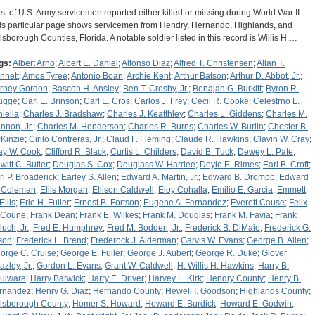
list of U.S. Army servicemen reported either killed or missing during World War II.
is particular page shows servicemen from Hendry, Hernando, Highlands, and
llsborough Counties, Florida. A notable soldier listed in this record is Willis H.…
gs:
Albert Arno
;
Albert E. Daniel
;
Alfonso Diaz
;
Alfred T. Christensen
;
Allan T.
nnett
;
Amos Tyree
;
Antonio Boan
;
Archie Kent
;
Arthur Batson
;
Arthur D. Abbot, Jr.
;
rney Gordon
;
Bascon H. Ansley
;
Ben T. Crosby, Jr.
;
Benajah G. Burkitt
;
Byron R.
ugge
;
Carl E. Brinson
;
Carl E. Cros
;
Carlos J. Frey
;
Cecil R. Cooke
;
Celestrno L.
niella
;
Charles J. Bradshaw
;
Charles J. Keatthley
;
Charles L. Giddens
;
Charles M.
nnon, Jr.
;
Charles M. Henderson
;
Charles R. Burns
;
Charles W. Burlin
;
Chester B.
Kinzie
;
Cirilo Contreras, Jr.
;
Claud F. Fleming
;
Claude R. Hawkins
;
Clavin W. Cray
;
ay W. Cook
;
Clifford R. Black
;
Curtis L. Childers
;
David B. Tuck
;
Dewey L. Pate
;
witt C. Butler
;
Douglas S. Cox
;
Douglass W. Hardee
;
Doyle E. Rimes
;
Earl B. Croft
;
rl P. Broaderick
;
Earley S. Allen
;
Edward A. Martin, Jr.
;
Edward B. Drompp
;
Edward
 Coleman
;
Ellis Morgan
;
Ellison Caldwell
;
Eloy Cohalla
;
Emilio E. Garcia
;
Emmett
Ellis
;
Erle H. Fuller
;
Ernest B. Fortson
;
Eugene A. Fernandez
;
Everett Cause
;
Felix
 Coune
;
Frank Dean
;
Frank E. Wilkes
;
Frank M. Douglas
;
Frank M. Favia
;
Frank
luch, Jr.
;
Fred E. Humphrey
;
Fred M. Bodden, Jr.
;
Frederick B. DiMaio
;
Frederick G.
son
;
Frederick L. Brend
;
Frederock J. Alderman
;
Garvis W. Evans
;
George B. Allen
;
orge C. Cruise
;
George E. Fuller
;
George J. Aubert
;
George R. Duke
;
Glover
azley, Jr.
;
Gordon L. Evans
;
Grant W. Caldwell
;
H. Willis H. Hawkins
;
Harry B.
ulware
;
Harry Barwick
;
Harry E. Driver
;
Harvey L. Kirk
;
Hendry County
;
Henry B.
rnandez
;
Henry G. Diaz
;
Hernando County
;
Hewell I. Goodson
;
Highlands County
;
llsborough County
;
Homer S. Howard
;
Howard E. Burdick
;
Howard E. Godwin
;