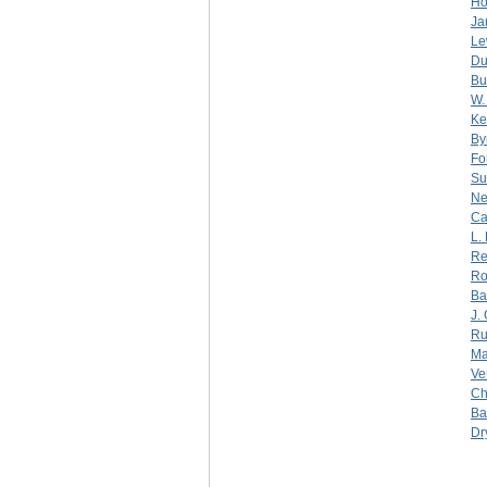
Ho
Ja
Le
Du
Bu
W.
Ke
By
Fo
Su
Ne
Ca
L.
Re
Ro
Ba
J.
Ru
Ma
Ve
Ch
Ba
Dr