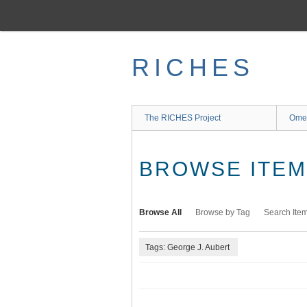
Skip
to
main
content
RICHES
The RICHES Project
Ome
BROWSE ITEMS
Browse All
Browse by Tag
Search Ite
Tags: George J. Aubert