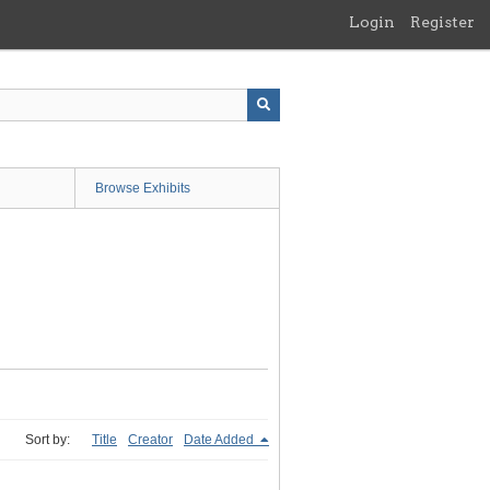
Login
Register
Browse Exhibits
Sort by:
Title
Creator
Date Added