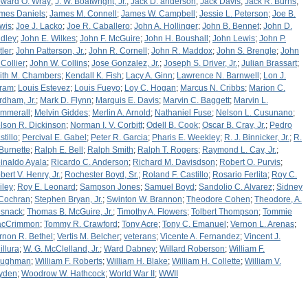
ward O. Wray
;
J. W. Boatwright, Jr.
;
Jack D. anderson
;
Jack Davis
;
Jack R. Burns
;
mes Daniels
;
James M. Connell
;
James W. Campbell
;
Jessie L. Peterson
;
Joe B.
wis
;
Joe J. Lacko
;
Joe R. Caballero
;
John A. Hollinger
;
John B. Bennet
;
John D.
dley
;
John E. Wilkes
;
John F. McGuire
;
John H. Boushall
;
John Lewis
;
John P.
tler
;
John Patterson, Jr.
;
John R. Cornell
;
John R. Maddox
;
John S. Brengle
;
John
 Collier
;
John W. Collins
;
Jose Gonzalez, Jr.
;
Joseph S. Driver, Jr.
;
Julian Brassart
;
ith M. Chambers
;
Kendall K. Fish
;
Lacy A. Ginn
;
Lawrence N. Barnwell
;
Lon J.
ram
;
Louis Estevez
;
Louis Fueyo
;
Loy C. Hogan
;
Marcus N. Cribbs
;
Marion C.
rdham, Jr.
;
Mark D. Flynn
;
Marquis E. Davis
;
Marvin C. Baggett
;
Marvin L.
mmerall
;
Melvin Giddes
;
Merlin A. Arnold
;
Nathaniel Fuse
;
Nelson L. Cusunano
;
lson R. Dickinson
;
Norman I. V. Corbitt
;
Odell B. Cook
;
Oscar B. Cray, Jr.
;
Pedro
stillo
;
Percival E. Gabel
;
Peter R. Garcia
;
Pharis E. Weekley
;
R. J. Binnicker, Jr.
;
R.
 Burnette
;
Ralph E. Bell
;
Ralph Smith
;
Ralph T. Rogers
;
Raymond L. Cay, Jr.
;
inaldo Ayala
;
Ricardo C. Anderson
;
Richard M. Davisdson
;
Robert O. Purvis
;
bert V. Henry, Jr.
;
Rochester Boyd, Sr.
;
Roland F. Castillo
;
Rosario Ferlita
;
Roy C.
iley
;
Roy E. Leonard
;
Sampson Jones
;
Samuel Boyd
;
Sandolio C. Alvarez
;
Sidney
 Cochran
;
Stephen Bryan, Jr.
;
Swinton W. Brannon
;
Theodore Cohen
;
Theodore, A.
snack
;
Thomas B. McGuire, Jr.
;
Timothy A. Flowers
;
Tolbert Thompson
;
Tommie
cCrimmon
;
Tommy R. Crawford
;
Tony Acre
;
Tony C. Emanuel
;
Vernon L. Arenas
;
rnon R. Bethel
;
Vertis M. Belcher
;
veterans
;
Vicente A. Fernandez
;
Vincent J.
illura
;
W. G. McClelland, Jr.
;
Ward Dabney
;
Willard Roberson
;
William F.
ughman
;
William F. Roberts
;
William H. Blake
;
William H. Collette
;
William V.
yden
;
Woodrow W. Hathcock
;
World War II
;
WWII