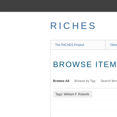
Skip
to
main
content
RICHES
The RICHES Project
Ome
BROWSE ITEMS
Browse All
Browse by Tag
Search Ite
Tags: William F. Roberts