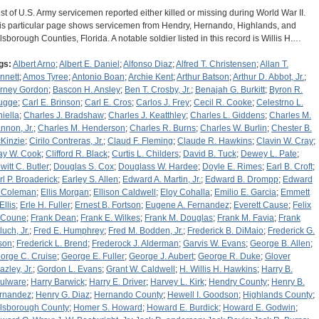
list of U.S. Army servicemen reported either killed or missing during World War II.
is particular page shows servicemen from Hendry, Hernando, Highlands, and
llsborough Counties, Florida. A notable soldier listed in this record is Willis H.…
gs:
Albert Arno
;
Albert E. Daniel
;
Alfonso Diaz
;
Alfred T. Christensen
;
Allan T.
nnett
;
Amos Tyree
;
Antonio Boan
;
Archie Kent
;
Arthur Batson
;
Arthur D. Abbot, Jr.
;
rney Gordon
;
Bascon H. Ansley
;
Ben T. Crosby, Jr.
;
Benajah G. Burkitt
;
Byron R.
ugge
;
Carl E. Brinson
;
Carl E. Cros
;
Carlos J. Frey
;
Cecil R. Cooke
;
Celestrno L.
niella
;
Charles J. Bradshaw
;
Charles J. Keatthley
;
Charles L. Giddens
;
Charles M.
nnon, Jr.
;
Charles M. Henderson
;
Charles R. Burns
;
Charles W. Burlin
;
Chester B.
Kinzie
;
Cirilo Contreras, Jr.
;
Claud F. Fleming
;
Claude R. Hawkins
;
Clavin W. Cray
;
ay W. Cook
;
Clifford R. Black
;
Curtis L. Childers
;
David B. Tuck
;
Dewey L. Pate
;
witt C. Butler
;
Douglas S. Cox
;
Douglass W. Hardee
;
Doyle E. Rimes
;
Earl B. Croft
;
rl P. Broaderick
;
Earley S. Allen
;
Edward A. Martin, Jr.
;
Edward B. Drompp
;
Edward
 Coleman
;
Ellis Morgan
;
Ellison Caldwell
;
Eloy Cohalla
;
Emilio E. Garcia
;
Emmett
Ellis
;
Erle H. Fuller
;
Ernest B. Fortson
;
Eugene A. Fernandez
;
Everett Cause
;
Felix
 Coune
;
Frank Dean
;
Frank E. Wilkes
;
Frank M. Douglas
;
Frank M. Favia
;
Frank
luch, Jr.
;
Fred E. Humphrey
;
Fred M. Bodden, Jr.
;
Frederick B. DiMaio
;
Frederick G.
son
;
Frederick L. Brend
;
Frederock J. Alderman
;
Garvis W. Evans
;
George B. Allen
;
orge C. Cruise
;
George E. Fuller
;
George J. Aubert
;
George R. Duke
;
Glover
azley, Jr.
;
Gordon L. Evans
;
Grant W. Caldwell
;
H. Willis H. Hawkins
;
Harry B.
ulware
;
Harry Barwick
;
Harry E. Driver
;
Harvey L. Kirk
;
Hendry County
;
Henry B.
rnandez
;
Henry G. Diaz
;
Hernando County
;
Hewell I. Goodson
;
Highlands County
;
llsborough County
;
Homer S. Howard
;
Howard E. Burdick
;
Howard E. Godwin
;