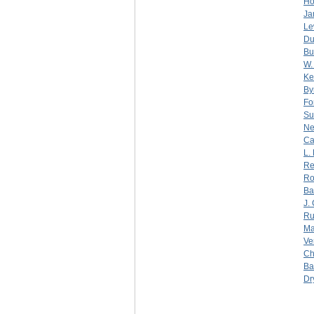
Ho
Ja
Le
Du
Bu
W.
Ke
By
Fo
Su
Ne
Ca
L.
Re
Ro
Ba
J.
Ru
Ma
Ve
Ch
Ba
Dr