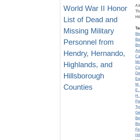
A 
World War II Honor
Th
Hi
List of Dead and
Ta
Missing Military
Be
Ba
Personnel from
Br
Ar
Hendry, Hernando,
Ca
Mc
Highlands, and
Cl
De
Hillsborough
Ea
M.
Counties
E. 
H.
Pa
Ty
Ge
Be
Bo
Fe
Hi