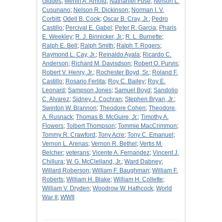
Giddes
;
Merlin A. Arnold
;
Nathaniel Fuse
;
Nelson L.
Cusunano
;
Nelson R. Dickinson
;
Norman I. V.
Corbitt
;
Odell B. Cook
;
Oscar B. Cray, Jr.
;
Pedro
Castillo
;
Percival E. Gabel
;
Peter R. Garcia
;
Pharis
E. Weekley
;
R. J. Binnicker, Jr.
;
R. L. Burnette
;
Ralph E. Bell
;
Ralph Smith
;
Ralph T. Rogers
;
Raymond L. Cay, Jr.
;
Reinaldo Ayala
;
Ricardo C.
Anderson
;
Richard M. Davisdson
;
Robert O. Purvis
;
Robert V. Henry, Jr.
;
Rochester Boyd, Sr.
;
Roland F.
Castillo
;
Rosario Ferlita
;
Roy C. Bailey
;
Roy E.
Leonard
;
Sampson Jones
;
Samuel Boyd
;
Sandolio
C. Alvarez
;
Sidney J. Cochran
;
Stephen Bryan, Jr.
;
Swinton W. Brannon
;
Theodore Cohen
;
Theodore,
A. Rusnack
;
Thomas B. McGuire, Jr.
;
Timothy A.
Flowers
;
Tolbert Thompson
;
Tommie MacCrimmon
;
Tommy R. Crawford
;
Tony Acre
;
Tony C. Emanuel
;
Vernon L. Arenas
;
Vernon R. Bethel
;
Vertis M.
Belcher
;
veterans
;
Vicente A. Fernandez
;
Vincent J.
Chillura
;
W. G. McClelland, Jr.
;
Ward Dabney
;
Willard Roberson
;
William F. Baughman
;
William F.
Roberts
;
William H. Blake
;
William H. Collette
;
William V. Dryden
;
Woodrow W. Hathcock
;
World
War II
;
WWII