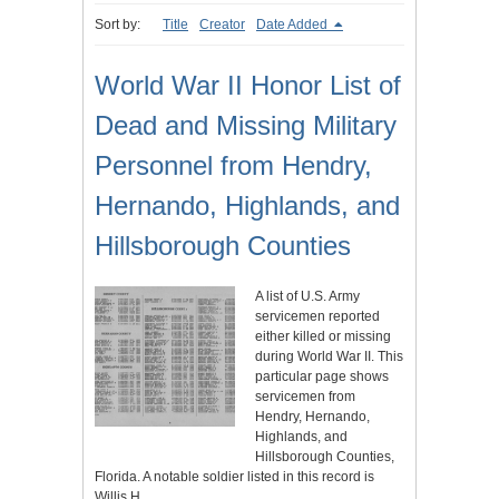
Sort by:
Title
Creator
Date Added
World War II Honor List of
Dead and Missing Military
Personnel from Hendry,
Hernando, Highlands, and
Hillsborough Counties
A list of U.S. Army
servicemen reported
either killed or missing
during World War II. This
particular page shows
servicemen from
Hendry, Hernando,
Highlands, and
Hillsborough Counties,
Florida. A notable soldier listed in this record is
Willis H.…