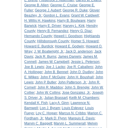
L. Brend
;
Frederock J. Alderman
;
Garvis W. Evans
;
George B. Allen
;
George C. Cruise
;
George E.
Fuller
;
George J. Aubert
;
George R. Duke
;
Glover
Beazley, Jr.
;
Gordon L. Evans
;
Grant W. Caldwell
;
H. Willis H. Hawkins
;
Harry B. Boulware
;
Harry
Barwick
;
Harry E. Driver
;
Harvey L. Kirk
;
Hendry
County
;
Henry B. Fernandez
;
Henry G. Diaz
;
Hernando County
;
Hewell I. Goodson
;
Highlands
County
;
Hillsborough County
;
Homer S. Howard
;
Howard E. Burdick
;
Howard E. Godwin
;
Howard O.
Wray
;
J. W. Boatwright, Jr.
;
Jack D. anderson
;
Jack
Davis
;
Jack R. Burns
;
James Daniels
;
James M.
Connell
;
James W. Campbell
;
Jessie L. Peterson
;
Joe B. Lewis
;
Joe J. Lacko
;
Joe R. Caballero
;
John
A. Hollinger
;
John B. Bennet
;
John D. Dudley
;
John
E. Wilkes
;
John F. McGuire
;
John H. Boushall
;
John
Lewis
;
John P. Butler
;
John Patterson, Jr.
;
John R.
Cornell
;
John R. Maddox
;
John S. Brengle
;
John W.
Collier
;
John W. Collins
;
Jose Gonzalez, Jr.
;
Joseph
S. Driver, Jr.
;
Julian Brassart
;
Keith M. Chambers
;
Kendall K. Fish
;
Lacy A. Ginn
;
Lawrence N.
Barnwell
;
Lon J. Byram
;
Louis Estevez
;
Louis
Fueyo
;
Loy C. Hogan
;
Marcus N. Cribbs
;
Marion C.
Fordham, Jr.
;
Mark D. Flynn
;
Marquis E. Davis
;
Marvin C. Baggett
;
Marvin L. Summerall
;
Melvin