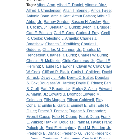
Tags:
Albert Arno
;
Albert E. Daniel
;
Alfonso Diaz
;
Alfred T. Christensen
;
Allan T. Bennett
;
Amos Tyree
;
Antonio Boan
;
Archie Kent
;
Arthur Batson
;
Arthur D.
Abbot, Jr.
;
Barney Gordon
;
Bascon H. Ansley
;
Ben
T. Crosby, Jr.
;
Benajah G. Burkitt
;
Byron R. Brugge
;
Carl E. Brinson
;
Carl E. Cros
;
Carlos J. Frey
;
Cecil
R. Cooke
;
Celestrno L. Arniella
;
Charles J.
Bradshaw
;
Charles J. Keatthley
;
Charles L.
Giddens
;
Charles M. Cannon, Jr.
;
Charles M.
Henderson
;
Charles R. Burns
;
Charles W. Burlin
;
Chester B. McKinzie
;
Cirilo Contreras, Jr.
;
Claud F.
Fleming
;
Claude R. Hawkins
;
Clavin W. Cray
;
Clay
W. Cook
;
Clifford R. Black
;
Curtis L. Childers
;
David
B. Tuck
;
Dewey L. Pate
;
Dewitt C. Butler
;
Douglas
S. Cox
;
Douglass W. Hardee
;
Doyle E. Rimes
;
Earl
B. Croft
;
Earl P. Broaderick
;
Earley S. Allen
;
Edward
A. Martin, Jr.
;
Edward B. Drompp
;
Edward M.
Coleman
;
Ellis Morgan
;
Ellison Caldwell
;
Eloy
Cohalla
;
Emilio E. Garcia
;
Emmett E. Ellis
;
Erle H.
Fuller
;
Ernest B. Fortson
;
Eugene A. Fernandez
;
Everett Cause
;
Felix H. Coune
;
Frank Dean
;
Frank
E. Wilkes
;
Frank M. Douglas
;
Frank M. Favia
;
Frank
Paluch, Jr.
;
Fred E. Humphrey
;
Fred M. Bodden, Jr.
;
Frederick B. DiMaio
;
Frederick G. Tyson
;
Frederick