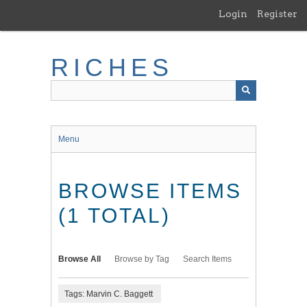
Skip
Login
Register
to
main
content
RICHES
Menu
BROWSE ITEMS
(1 TOTAL)
Browse All
Browse by Tag
Search Items
Tags: Marvin C. Baggett