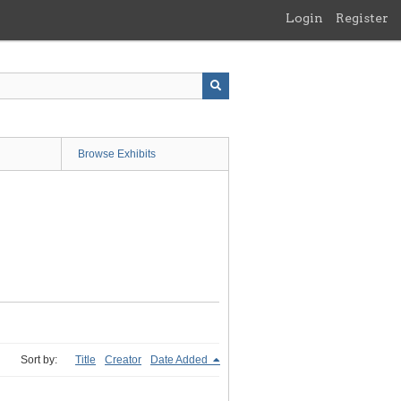
Login
Register
Browse Exhibits
Sort by:
Title
Creator
Date Added