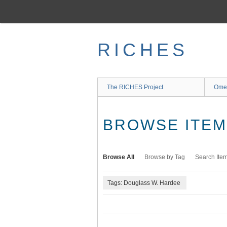
Skip
to
main
content
RICHES
The RICHES Project
Ome
BROWSE ITEMS
Browse All
Browse by Tag
Search Ite
Tags: Douglass W. Hardee