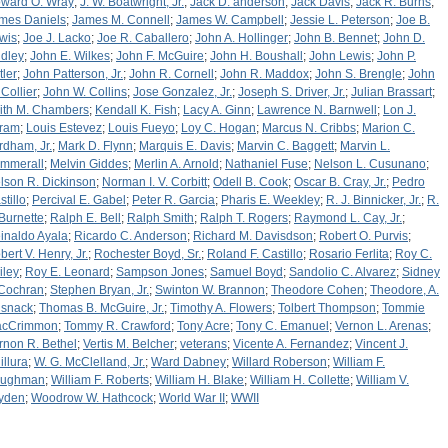
ward O. Wray
;
J. W. Boatwright, Jr.
;
Jack D. anderson
;
Jack Davis
;
Jack R. Burns
;
mes Daniels
;
James M. Connell
;
James W. Campbell
;
Jessie L. Peterson
;
Joe B.
wis
;
Joe J. Lacko
;
Joe R. Caballero
;
John A. Hollinger
;
John B. Bennet
;
John D.
dley
;
John E. Wilkes
;
John F. McGuire
;
John H. Boushall
;
John Lewis
;
John P.
tler
;
John Patterson, Jr.
;
John R. Cornell
;
John R. Maddox
;
John S. Brengle
;
John
 Collier
;
John W. Collins
;
Jose Gonzalez, Jr.
;
Joseph S. Driver, Jr.
;
Julian Brassart
;
ith M. Chambers
;
Kendall K. Fish
;
Lacy A. Ginn
;
Lawrence N. Barnwell
;
Lon J.
ram
;
Louis Estevez
;
Louis Fueyo
;
Loy C. Hogan
;
Marcus N. Cribbs
;
Marion C.
rdham, Jr.
;
Mark D. Flynn
;
Marquis E. Davis
;
Marvin C. Baggett
;
Marvin L.
mmerall
;
Melvin Giddes
;
Merlin A. Arnold
;
Nathaniel Fuse
;
Nelson L. Cusunano
;
lson R. Dickinson
;
Norman I. V. Corbitt
;
Odell B. Cook
;
Oscar B. Cray, Jr.
;
Pedro
stillo
;
Percival E. Gabel
;
Peter R. Garcia
;
Pharis E. Weekley
;
R. J. Binnicker, Jr.
;
R.
 Burnette
;
Ralph E. Bell
;
Ralph Smith
;
Ralph T. Rogers
;
Raymond L. Cay, Jr.
;
inaldo Ayala
;
Ricardo C. Anderson
;
Richard M. Davisdson
;
Robert O. Purvis
;
bert V. Henry, Jr.
;
Rochester Boyd, Sr.
;
Roland F. Castillo
;
Rosario Ferlita
;
Roy C.
iley
;
Roy E. Leonard
;
Sampson Jones
;
Samuel Boyd
;
Sandolio C. Alvarez
;
Sidney
 Cochran
;
Stephen Bryan, Jr.
;
Swinton W. Brannon
;
Theodore Cohen
;
Theodore, A.
snack
;
Thomas B. McGuire, Jr.
;
Timothy A. Flowers
;
Tolbert Thompson
;
Tommie
cCrimmon
;
Tommy R. Crawford
;
Tony Acre
;
Tony C. Emanuel
;
Vernon L. Arenas
;
rnon R. Bethel
;
Vertis M. Belcher
;
veterans
;
Vicente A. Fernandez
;
Vincent J.
illura
;
W. G. McClelland, Jr.
;
Ward Dabney
;
Willard Roberson
;
William F.
ughman
;
William F. Roberts
;
William H. Blake
;
William H. Collette
;
William V.
yden
;
Woodrow W. Hathcock
;
World War II
;
WWII