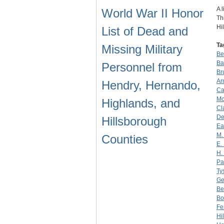
A 
World War II Honor
Th
Hi
List of Dead and
Ta
Missing Military
Be
Ba
Personnel from
Br
Ar
Hendry, Hernando,
Ca
Mc
Highlands, and
Cl
De
Hillsborough
Ea
M.
Counties
E. 
H.
Pa
Ty
Ge
Be
Bo
Fe
Hi