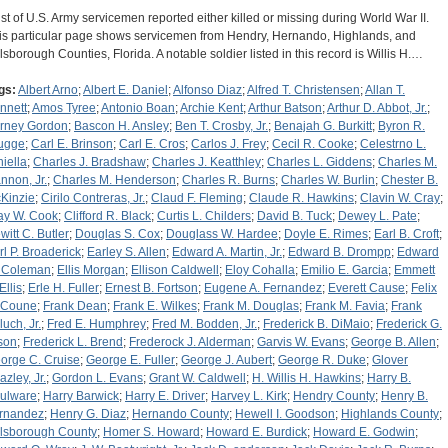
list of U.S. Army servicemen reported either killed or missing during World War II.
is particular page shows servicemen from Hendry, Hernando, Highlands, and
llsborough Counties, Florida. A notable soldier listed in this record is Willis H.…
gs:
Albert Arno
;
Albert E. Daniel
;
Alfonso Diaz
;
Alfred T. Christensen
;
Allan T.
nnett
;
Amos Tyree
;
Antonio Boan
;
Archie Kent
;
Arthur Batson
;
Arthur D. Abbot, Jr.
;
rney Gordon
;
Bascon H. Ansley
;
Ben T. Crosby, Jr.
;
Benajah G. Burkitt
;
Byron R.
ugge
;
Carl E. Brinson
;
Carl E. Cros
;
Carlos J. Frey
;
Cecil R. Cooke
;
Celestrno L.
niella
;
Charles J. Bradshaw
;
Charles J. Keatthley
;
Charles L. Giddens
;
Charles M.
nnon, Jr.
;
Charles M. Henderson
;
Charles R. Burns
;
Charles W. Burlin
;
Chester B.
Kinzie
;
Cirilo Contreras, Jr.
;
Claud F. Fleming
;
Claude R. Hawkins
;
Clavin W. Cray
;
ay W. Cook
;
Clifford R. Black
;
Curtis L. Childers
;
David B. Tuck
;
Dewey L. Pate
;
witt C. Butler
;
Douglas S. Cox
;
Douglass W. Hardee
;
Doyle E. Rimes
;
Earl B. Croft
;
rl P. Broaderick
;
Earley S. Allen
;
Edward A. Martin, Jr.
;
Edward B. Drompp
;
Edward
 Coleman
;
Ellis Morgan
;
Ellison Caldwell
;
Eloy Cohalla
;
Emilio E. Garcia
;
Emmett
Ellis
;
Erle H. Fuller
;
Ernest B. Fortson
;
Eugene A. Fernandez
;
Everett Cause
;
Felix
 Coune
;
Frank Dean
;
Frank E. Wilkes
;
Frank M. Douglas
;
Frank M. Favia
;
Frank
luch, Jr.
;
Fred E. Humphrey
;
Fred M. Bodden, Jr.
;
Frederick B. DiMaio
;
Frederick G.
son
;
Frederick L. Brend
;
Frederock J. Alderman
;
Garvis W. Evans
;
George B. Allen
;
orge C. Cruise
;
George E. Fuller
;
George J. Aubert
;
George R. Duke
;
Glover
azley, Jr.
;
Gordon L. Evans
;
Grant W. Caldwell
;
H. Willis H. Hawkins
;
Harry B.
ulware
;
Harry Barwick
;
Harry E. Driver
;
Harvey L. Kirk
;
Hendry County
;
Henry B.
rnandez
;
Henry G. Diaz
;
Hernando County
;
Hewell I. Goodson
;
Highlands County
;
llsborough County
;
Homer S. Howard
;
Howard E. Burdick
;
Howard E. Godwin
;