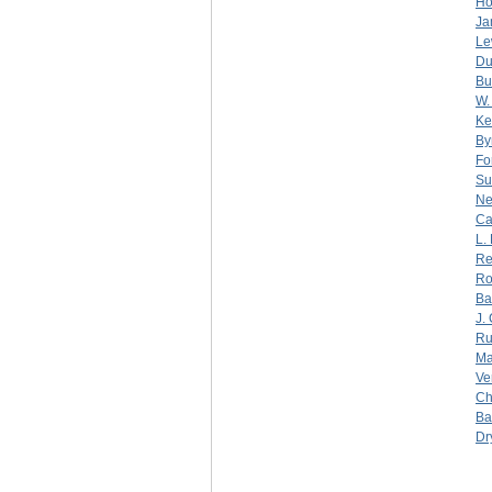
Ho
Ja
Le
Du
Bu
W.
Ke
By
Fo
Su
Ne
Ca
L.
Re
Ro
Ba
J.
Ru
Ma
Ve
Ch
Ba
Dr