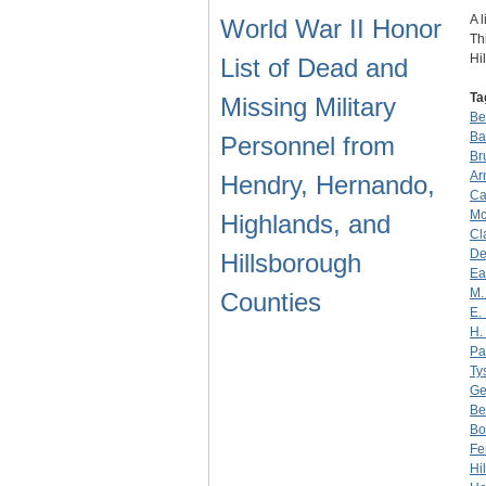
A 
World War II Honor
Th
Hi
List of Dead and
Ta
Missing Military
Be
Ba
Personnel from
Br
Ar
Hendry, Hernando,
Ca
Mc
Highlands, and
Cl
De
Hillsborough
Ea
M.
Counties
E. 
H.
Pa
Ty
Ge
Be
Bo
Fe
Hi