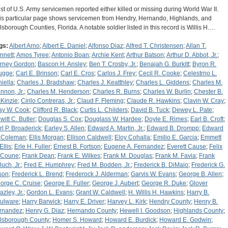
list of U.S. Army servicemen reported either killed or missing during World War II.
is particular page shows servicemen from Hendry, Hernando, Highlands, and
llsborough Counties, Florida. A notable soldier listed in this record is Willis H.…
gs:
Albert Arno
;
Albert E. Daniel
;
Alfonso Diaz
;
Alfred T. Christensen
;
Allan T.
nnett
;
Amos Tyree
;
Antonio Boan
;
Archie Kent
;
Arthur Batson
;
Arthur D. Abbot, Jr.
;
rney Gordon
;
Bascon H. Ansley
;
Ben T. Crosby, Jr.
;
Benajah G. Burkitt
;
Byron R.
ugge
;
Carl E. Brinson
;
Carl E. Cros
;
Carlos J. Frey
;
Cecil R. Cooke
;
Celestrno L.
niella
;
Charles J. Bradshaw
;
Charles J. Keatthley
;
Charles L. Giddens
;
Charles M.
nnon, Jr.
;
Charles M. Henderson
;
Charles R. Burns
;
Charles W. Burlin
;
Chester B.
Kinzie
;
Cirilo Contreras, Jr.
;
Claud F. Fleming
;
Claude R. Hawkins
;
Clavin W. Cray
;
ay W. Cook
;
Clifford R. Black
;
Curtis L. Childers
;
David B. Tuck
;
Dewey L. Pate
;
witt C. Butler
;
Douglas S. Cox
;
Douglass W. Hardee
;
Doyle E. Rimes
;
Earl B. Croft
;
rl P. Broaderick
;
Earley S. Allen
;
Edward A. Martin, Jr.
;
Edward B. Drompp
;
Edward
 Coleman
;
Ellis Morgan
;
Ellison Caldwell
;
Eloy Cohalla
;
Emilio E. Garcia
;
Emmett
Ellis
;
Erle H. Fuller
;
Ernest B. Fortson
;
Eugene A. Fernandez
;
Everett Cause
;
Felix
 Coune
;
Frank Dean
;
Frank E. Wilkes
;
Frank M. Douglas
;
Frank M. Favia
;
Frank
luch, Jr.
;
Fred E. Humphrey
;
Fred M. Bodden, Jr.
;
Frederick B. DiMaio
;
Frederick G.
son
;
Frederick L. Brend
;
Frederock J. Alderman
;
Garvis W. Evans
;
George B. Allen
;
orge C. Cruise
;
George E. Fuller
;
George J. Aubert
;
George R. Duke
;
Glover
azley, Jr.
;
Gordon L. Evans
;
Grant W. Caldwell
;
H. Willis H. Hawkins
;
Harry B.
ulware
;
Harry Barwick
;
Harry E. Driver
;
Harvey L. Kirk
;
Hendry County
;
Henry B.
rnandez
;
Henry G. Diaz
;
Hernando County
;
Hewell I. Goodson
;
Highlands County
;
llsborough County
;
Homer S. Howard
;
Howard E. Burdick
;
Howard E. Godwin
;