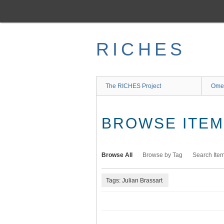
Skip
to
main
content
RICHES
The RICHES Project
Ome
BROWSE ITEMS
Browse All
Browse by Tag
Search Ite
Tags: Julian Brassart