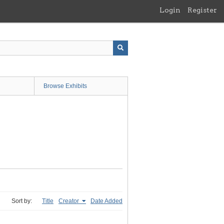
Login
Register
Browse Exhibits
Sort by:
Title
Creator
Date Added