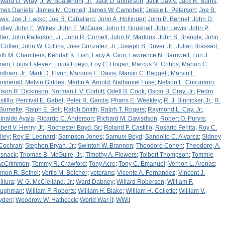
ward O. Wray
;
J. W. Boatwright, Jr.
;
Jack D. anderson
;
Jack Davis
;
Jack R. Burns
;
mes Daniels
;
James M. Connell
;
James W. Campbell
;
Jessie L. Peterson
;
Joe B.
wis
;
Joe J. Lacko
;
Joe R. Caballero
;
John A. Hollinger
;
John B. Bennet
;
John D.
dley
;
John E. Wilkes
;
John F. McGuire
;
John H. Boushall
;
John Lewis
;
John P.
tler
;
John Patterson, Jr.
;
John R. Cornell
;
John R. Maddox
;
John S. Brengle
;
John
 Collier
;
John W. Collins
;
Jose Gonzalez, Jr.
;
Joseph S. Driver, Jr.
;
Julian Brassart
;
ith M. Chambers
;
Kendall K. Fish
;
Lacy A. Ginn
;
Lawrence N. Barnwell
;
Lon J.
ram
;
Louis Estevez
;
Louis Fueyo
;
Loy C. Hogan
;
Marcus N. Cribbs
;
Marion C.
rdham, Jr.
;
Mark D. Flynn
;
Marquis E. Davis
;
Marvin C. Baggett
;
Marvin L.
mmerall
;
Melvin Giddes
;
Merlin A. Arnold
;
Nathaniel Fuse
;
Nelson L. Cusunano
;
lson R. Dickinson
;
Norman I. V. Corbitt
;
Odell B. Cook
;
Oscar B. Cray, Jr.
;
Pedro
stillo
;
Percival E. Gabel
;
Peter R. Garcia
;
Pharis E. Weekley
;
R. J. Binnicker, Jr.
;
R.
 Burnette
;
Ralph E. Bell
;
Ralph Smith
;
Ralph T. Rogers
;
Raymond L. Cay, Jr.
;
inaldo Ayala
;
Ricardo C. Anderson
;
Richard M. Davisdson
;
Robert O. Purvis
;
bert V. Henry, Jr.
;
Rochester Boyd, Sr.
;
Roland F. Castillo
;
Rosario Ferlita
;
Roy C.
iley
;
Roy E. Leonard
;
Sampson Jones
;
Samuel Boyd
;
Sandolio C. Alvarez
;
Sidney
 Cochran
;
Stephen Bryan, Jr.
;
Swinton W. Brannon
;
Theodore Cohen
;
Theodore, A.
snack
;
Thomas B. McGuire, Jr.
;
Timothy A. Flowers
;
Tolbert Thompson
;
Tommie
cCrimmon
;
Tommy R. Crawford
;
Tony Acre
;
Tony C. Emanuel
;
Vernon L. Arenas
;
rnon R. Bethel
;
Vertis M. Belcher
;
veterans
;
Vicente A. Fernandez
;
Vincent J.
illura
;
W. G. McClelland, Jr.
;
Ward Dabney
;
Willard Roberson
;
William F.
ughman
;
William F. Roberts
;
William H. Blake
;
William H. Collette
;
William V.
yden
;
Woodrow W. Hathcock
;
World War II
;
WWII