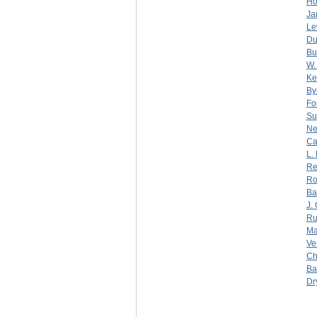
Ho
Ja
Le
Du
Bu
W.
Ke
By
Fo
Su
Ne
Ca
L.
Re
Ro
Ba
J.
Ru
Ma
Ve
Ch
Ba
Dr