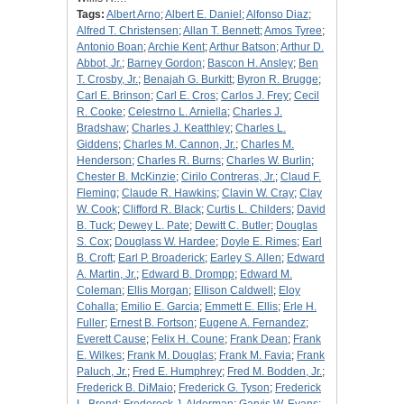
Tags:
Albert Arno
;
Albert E. Daniel
;
Alfonso Diaz
;
Alfred T. Christensen
;
Allan T. Bennett
;
Amos Tyree
;
Antonio Boan
;
Archie Kent
;
Arthur Batson
;
Arthur D.
Abbot, Jr.
;
Barney Gordon
;
Bascon H. Ansley
;
Ben
T. Crosby, Jr.
;
Benajah G. Burkitt
;
Byron R. Brugge
;
Carl E. Brinson
;
Carl E. Cros
;
Carlos J. Frey
;
Cecil
R. Cooke
;
Celestrno L. Arniella
;
Charles J.
Bradshaw
;
Charles J. Keatthley
;
Charles L.
Giddens
;
Charles M. Cannon, Jr.
;
Charles M.
Henderson
;
Charles R. Burns
;
Charles W. Burlin
;
Chester B. McKinzie
;
Cirilo Contreras, Jr.
;
Claud F.
Fleming
;
Claude R. Hawkins
;
Clavin W. Cray
;
Clay
W. Cook
;
Clifford R. Black
;
Curtis L. Childers
;
David
B. Tuck
;
Dewey L. Pate
;
Dewitt C. Butler
;
Douglas
S. Cox
;
Douglass W. Hardee
;
Doyle E. Rimes
;
Earl
B. Croft
;
Earl P. Broaderick
;
Earley S. Allen
;
Edward
A. Martin, Jr.
;
Edward B. Drompp
;
Edward M.
Coleman
;
Ellis Morgan
;
Ellison Caldwell
;
Eloy
Cohalla
;
Emilio E. Garcia
;
Emmett E. Ellis
;
Erle H.
Fuller
;
Ernest B. Fortson
;
Eugene A. Fernandez
;
Everett Cause
;
Felix H. Coune
;
Frank Dean
;
Frank
E. Wilkes
;
Frank M. Douglas
;
Frank M. Favia
;
Frank
Paluch, Jr.
;
Fred E. Humphrey
;
Fred M. Bodden, Jr.
;
Frederick B. DiMaio
;
Frederick G. Tyson
;
Frederick