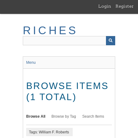
Skip
Login
Register
to
main
content
RICHES
Menu
BROWSE ITEMS
(1 TOTAL)
Browse All
Browse by Tag
Search Items
Tags: William F. Roberts