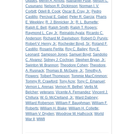
Giddes
;
Merlin A. Arnold
;
Nathaniel Fuse
;
Nelson L.
Cusunano
;
Nelson R. Dickinson
;
Norman I. V.
Corbitt
;
Odell B. Cook
;
Oscar B. Cray, Jr.
;
Pedro
Castillo
;
Percival E. Gabel
;
Peter R. Garcia
;
Pharis
E. Weekley
;
R. J. Binnicker, Jr.
;
R. L. Burnette
;
Ralph E. Bell
;
Ralph Smith
;
Ralph T. Rogers
;
Raymond L. Cay, Jr.
;
Reinaldo Ayala
;
Ricardo C.
Anderson
;
Richard M. Davisdson
;
Robert O. Purvis
;
Robert V. Henry, Jr.
;
Rochester Boyd, Sr.
;
Roland F.
Castillo
;
Rosario Ferlita
;
Roy C. Bailey
;
Roy E.
Leonard
;
Sampson Jones
;
Samuel Boyd
;
Sandolio
C. Alvarez
;
Sidney J. Cochran
;
Stephen Bryan, Jr.
;
Swinton W. Brannon
;
Theodore Cohen
;
Theodore,
A. Rusnack
;
Thomas B. McGuire, Jr.
;
Timothy A.
Flowers
;
Tolbert Thompson
;
Tommie MacCrimmon
;
Tommy R. Crawford
;
Tony Acre
;
Tony C. Emanuel
;
Vernon L. Arenas
;
Vernon R. Bethel
;
Vertis M.
Belcher
;
veterans
;
Vicente A. Fernandez
;
Vincent J.
Chillura
;
W. G. McClelland, Jr.
;
Ward Dabney
;
Willard Roberson
;
William F. Baughman
;
William F.
Roberts
;
William H. Blake
;
William H. Collette
;
William V. Dryden
;
Woodrow W. Hathcock
;
World
War II
;
WWII