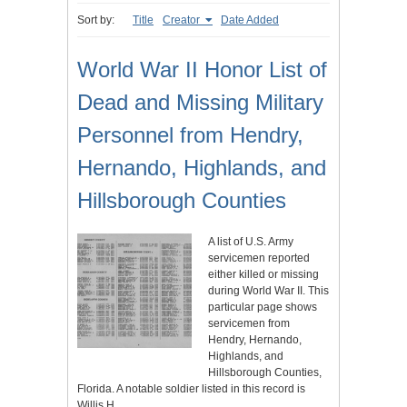
Sort by:
Title
Creator
Date Added
World War II Honor List of
Dead and Missing Military
Personnel from Hendry,
Hernando, Highlands, and
Hillsborough Counties
A list of U.S. Army
servicemen reported
either killed or missing
during World War II. This
particular page shows
servicemen from
Hendry, Hernando,
Highlands, and
Hillsborough Counties,
Florida. A notable soldier listed in this record is
Willis H.…