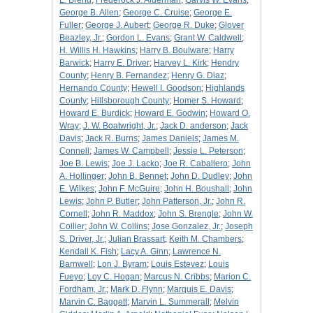
L. Brend
;
Frederock J. Alderman
;
Garvis W. Evans
;
George B. Allen
;
George C. Cruise
;
George E.
Fuller
;
George J. Aubert
;
George R. Duke
;
Glover
Beazley, Jr.
;
Gordon L. Evans
;
Grant W. Caldwell
;
H. Willis H. Hawkins
;
Harry B. Boulware
;
Harry
Barwick
;
Harry E. Driver
;
Harvey L. Kirk
;
Hendry
County
;
Henry B. Fernandez
;
Henry G. Diaz
;
Hernando County
;
Hewell I. Goodson
;
Highlands
County
;
Hillsborough County
;
Homer S. Howard
;
Howard E. Burdick
;
Howard E. Godwin
;
Howard O.
Wray
;
J. W. Boatwright, Jr.
;
Jack D. anderson
;
Jack
Davis
;
Jack R. Burns
;
James Daniels
;
James M.
Connell
;
James W. Campbell
;
Jessie L. Peterson
;
Joe B. Lewis
;
Joe J. Lacko
;
Joe R. Caballero
;
John
A. Hollinger
;
John B. Bennet
;
John D. Dudley
;
John
E. Wilkes
;
John F. McGuire
;
John H. Boushall
;
John
Lewis
;
John P. Butler
;
John Patterson, Jr.
;
John R.
Cornell
;
John R. Maddox
;
John S. Brengle
;
John W.
Collier
;
John W. Collins
;
Jose Gonzalez, Jr.
;
Joseph
S. Driver, Jr.
;
Julian Brassart
;
Keith M. Chambers
;
Kendall K. Fish
;
Lacy A. Ginn
;
Lawrence N.
Barnwell
;
Lon J. Byram
;
Louis Estevez
;
Louis
Fueyo
;
Loy C. Hogan
;
Marcus N. Cribbs
;
Marion C.
Fordham, Jr.
;
Mark D. Flynn
;
Marquis E. Davis
;
Marvin C. Baggett
;
Marvin L. Summerall
;
Melvin