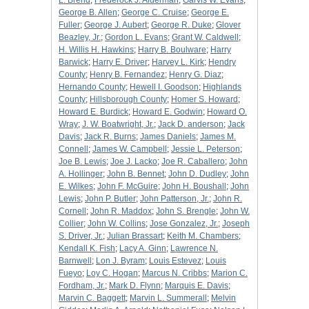
L. Brend
;
Frederock J. Alderman
;
Garvis W. Evans
;
George B. Allen
;
George C. Cruise
;
George E.
Fuller
;
George J. Aubert
;
George R. Duke
;
Glover
Beazley, Jr.
;
Gordon L. Evans
;
Grant W. Caldwell
;
H. Willis H. Hawkins
;
Harry B. Boulware
;
Harry
Barwick
;
Harry E. Driver
;
Harvey L. Kirk
;
Hendry
County
;
Henry B. Fernandez
;
Henry G. Diaz
;
Hernando County
;
Hewell I. Goodson
;
Highlands
County
;
Hillsborough County
;
Homer S. Howard
;
Howard E. Burdick
;
Howard E. Godwin
;
Howard O.
Wray
;
J. W. Boatwright, Jr.
;
Jack D. anderson
;
Jack
Davis
;
Jack R. Burns
;
James Daniels
;
James M.
Connell
;
James W. Campbell
;
Jessie L. Peterson
;
Joe B. Lewis
;
Joe J. Lacko
;
Joe R. Caballero
;
John
A. Hollinger
;
John B. Bennet
;
John D. Dudley
;
John
E. Wilkes
;
John F. McGuire
;
John H. Boushall
;
John
Lewis
;
John P. Butler
;
John Patterson, Jr.
;
John R.
Cornell
;
John R. Maddox
;
John S. Brengle
;
John W.
Collier
;
John W. Collins
;
Jose Gonzalez, Jr.
;
Joseph
S. Driver, Jr.
;
Julian Brassart
;
Keith M. Chambers
;
Kendall K. Fish
;
Lacy A. Ginn
;
Lawrence N.
Barnwell
;
Lon J. Byram
;
Louis Estevez
;
Louis
Fueyo
;
Loy C. Hogan
;
Marcus N. Cribbs
;
Marion C.
Fordham, Jr.
;
Mark D. Flynn
;
Marquis E. Davis
;
Marvin C. Baggett
;
Marvin L. Summerall
;
Melvin