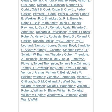
Giddes
;
Merlin A. Arnold
;
Nathaniel Fuse
;
Nelson L.
Cusunano
;
Nelson R. Dickinson
;
Norman I. V.
Corbitt
;
Odell B. Cook
;
Oscar B. Cray, Jr.
;
Pedro
Castillo
;
Percival E. Gabel
;
Peter R. Garcia
;
Pharis
E. Weekley
;
R. J. Binnicker, Jr.
;
R. L. Burnette
;
Ralph E. Bell
;
Ralph Smith
;
Ralph T. Rogers
;
Raymond L. Cay, Jr.
;
Reinaldo Ayala
;
Ricardo C.
Anderson
;
Richard M. Davisdson
;
Robert O. Purvis
;
Robert V. Henry, Jr.
;
Rochester Boyd, Sr.
;
Roland F.
Castillo
;
Rosario Ferlita
;
Roy C. Bailey
;
Roy E.
Leonard
;
Sampson Jones
;
Samuel Boyd
;
Sandolio
C. Alvarez
;
Sidney J. Cochran
;
Stephen Bryan, Jr.
;
Swinton W. Brannon
;
Theodore Cohen
;
Theodore,
A. Rusnack
;
Thomas B. McGuire, Jr.
;
Timothy A.
Flowers
;
Tolbert Thompson
;
Tommie MacCrimmon
;
Tommy R. Crawford
;
Tony Acre
;
Tony C. Emanuel
;
Vernon L. Arenas
;
Vernon R. Bethel
;
Vertis M.
Belcher
;
veterans
;
Vicente A. Fernandez
;
Vincent J.
Chillura
;
W. G. McClelland, Jr.
;
Ward Dabney
;
Willard Roberson
;
William F. Baughman
;
William F.
Roberts
;
William H. Blake
;
William H. Collette
;
William V. Dryden
;
Woodrow W. Hathcock
;
World
War II
;
WWII