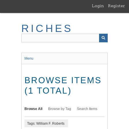
Skip
Login
Register
to
main
content
RICHES
Menu
BROWSE ITEMS
(1 TOTAL)
Browse All
Browse by Tag
Search Items
Tags: William F. Roberts