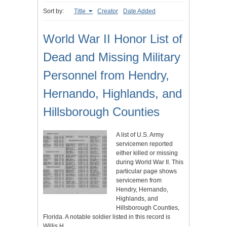
Sort by:
Title
Creator
Date Added
World War II Honor List of
Dead and Missing Military
Personnel from Hendry,
Hernando, Highlands, and
Hillsborough Counties
A list of U.S. Army
servicemen reported
either killed or missing
during World War II. This
particular page shows
servicemen from
Hendry, Hernando,
Highlands, and
Hillsborough Counties,
Florida. A notable soldier listed in this record is
Willis H.…