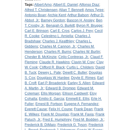
Tags:
Albert Arno
;
Albert E. Daniel
;
Alfonso Diaz
;
Alfred T. Christensen
;
Allan T. Bennett
;
Amos Tyree
;
Antonio Boan
;
Archie Kent
;
Arthur Batson
;
Arthur D.
Abbot, Jr.
;
Barney Gordon
;
Bascon H. Ansley
;
Ben
T. Crosby, Jr.
;
Benajah G. Burkitt
;
Byron R. Brugge
;
Carl E. Brinson
;
Carl E. Cros
;
Carlos J. Frey
;
Cecil
R. Cooke
;
Celestrno L. Arniella
;
Charles J.
Bradshaw
;
Charles J. Keatthley
;
Charles L.
Giddens
;
Charles M. Cannon, Jr.
;
Charles M.
Henderson
;
Charles R. Burns
;
Charles W. Burlin
;
Chester B. McKinzie
;
Cirilo Contreras, Jr.
;
Claud F.
Fleming
;
Claude R. Hawkins
;
Clavin W. Cray
;
Clay
W. Cook
;
Clifford R. Black
;
Curtis L. Childers
;
David
B. Tuck
;
Dewey L. Pate
;
Dewitt C. Butler
;
Douglas
S. Cox
;
Douglass W. Hardee
;
Doyle E. Rimes
;
Earl
B. Croft
;
Earl P. Broaderick
;
Earley S. Allen
;
Edward
A. Martin, Jr.
;
Edward B. Drompp
;
Edward M.
Coleman
;
Ellis Morgan
;
Ellison Caldwell
;
Eloy
Cohalla
;
Emilio E. Garcia
;
Emmett E. Ellis
;
Erle H.
Fuller
;
Ernest B. Fortson
;
Eugene A. Fernandez
;
Everett Cause
;
Felix H. Coune
;
Frank Dean
;
Frank
E. Wilkes
;
Frank M. Douglas
;
Frank M. Favia
;
Frank
Paluch, Jr.
;
Fred E. Humphrey
;
Fred M. Bodden, Jr.
;
Frederick B. DiMaio
;
Frederick G. Tyson
;
Frederick