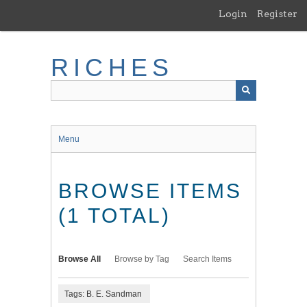
Skip
Login
Register
to
main
content
RICHES
Menu
BROWSE ITEMS
(1 TOTAL)
Browse All
Browse by Tag
Search Items
Tags: B. E. Sandman