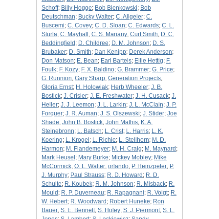
Schoff
;
Billy Hogge
;
Bob Bienkowski
;
Bob
Deutschman
;
Bucky Walter
;
C. Allgeier
;
C.
Buscemi
;
C. Covey
;
C. D. Sloan
;
C. Edwards
;
C. L.
Sturla
;
C. Mayhall
;
C. S. Mariany
;
Curt Smith
;
D. C.
Beddingfield
;
D. Childree
;
D. M. Johnson
;
D. S.
Brubaker
;
D. Smith
;
Dan Kenipp
;
Derek Anderson
;
Don Matson
;
E. Bean
;
Earl Bartels
;
Ellie Hettig
;
F.
Foulk
;
F. Kozy
;
F. X. Baldino
;
G. Brammer
;
G. Price
;
G. Runnion
;
Gary Sharp
;
Generation Projects
;
Gloria Ernst
;
H. Holowiak
;
Herb Wheeler
;
J. B.
Bostick
;
J. Crisler
;
J. E. Freshwater
;
J. H. Cusack
;
J.
Heller
;
J. J. Leemon
;
J. L. Larkin
;
J. L. McClain
;
J. P.
Forquer
;
J. R. Auman
;
J. S. Olszewski
;
J. Stider
;
Joe
Shade
;
John B. Bostick
;
John Mathis
;
K. A.
Steinebronn
;
L. Batsch
;
L. Crist
;
L. Harris
;
L. K.
Koering
;
L. Krogel
;
L. Richie
;
L. Stellhorn
;
M. D.
Harmon
;
M. Flandemeyer
;
M. H. Craig
;
M. Maynard
;
Mark Heusel
;
Mary Burke
;
Mickey Mobley
;
Mike
McCormick
;
O. L. Walter
;
orlando
;
P. Heinzpeter
;
P.
J. Murphy
;
Paul Strauss
;
R. D. Howard
;
R. D.
Schulte
;
R. Koubek
;
R. M. Johnson
;
R. Misback
;
R.
Mould
;
R. P. Duverneau
;
R. Rapagnani
;
R. Voigt
;
R.
W. Hebert
;
R. Woodward
;
Robert Huneke
;
Ron
Bauer
;
S. E. Bennett
;
S. Holey
;
S. J. Piermont
;
S. L.