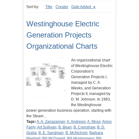
Sort by:
Title
Creator
Date Added
Westinghouse Electric
Generation Projects
Organizational Charts
An organizational chart
of Westinghouse Electric
Corporation's
Generation Projects I,
managed by C. A.
Weeks, and Generation
Projects II, managed by
D. M. Johnson. In 1983,
the Westinghouse
power generation business operation, starting with
the Steam…
Tags:
A. A. Zanazanian
;
A. Andrews
;
A. Moss
;
Amos
Fairly
;
Art Sullivan
;
B. Bean
;
B. Crenshaw
;
B. D.
Gralla
;
B. E. Sandman
;
B. McNichols
;
Barbara
Maebert
;
Bill McDowell
;
Bill Montgomery
;
Bill