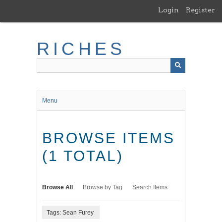
Skip
Login
Register
to
main
content
RICHES
Menu
BROWSE ITEMS
(1 TOTAL)
Browse All
Browse by Tag
Search Items
Tags: Sean Furey