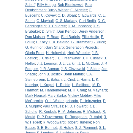
Schoff
;
Billy Hogge
;
Bob Bienkowski
;
Bob
Deutschman
;
Bucky Walter
;
C. Allgeier
;
C.
Buscemi
;
C. Covey
;
C. D. Sloan
;
C. Edwards
;
C. L.
Sturla
;
C. Mayhall
;
C. S. Mariany
;
Curt Smith
;
D. C.
Beddingfield
;
D. Childree
;
D. M. Johnson
;
D. S.
Brubaker
;
D. Smith
;
Dan Kenipp
;
Derek Anderson
;
Don Matson
;
E. Bean
;
Earl Bartels
;
Ellie Hettig
;
F.
Foulk
;
F. Kozy
;
F. X. Baldino
;
G. Brammer
;
G. Price
;
G. Runnion
;
Gary Sharp
;
Generation Projects
;
Gloria Ernst
;
H. Holowiak
;
Herb Wheeler
;
J. B.
Bostick
;
J. Crisler
;
J. E. Freshwater
;
J. H. Cusack
;
J.
Heller
;
J. J. Leemon
;
J. L. Larkin
;
J. L. McClain
;
J. P.
Forquer
;
J. R. Auman
;
J. S. Olszewski
;
J. Stider
;
Joe
Shade
;
John B. Bostick
;
John Mathis
;
K. A.
Steinebronn
;
L. Batsch
;
L. Crist
;
L. Harris
;
L. K.
Koering
;
L. Krogel
;
L. Richie
;
L. Stellhorn
;
M. D.
Harmon
;
M. Flandemeyer
;
M. H. Craig
;
M. Maynard
;
Mark Heusel
;
Mary Burke
;
Mickey Mobley
;
Mike
McCormick
;
O. L. Walter
;
orlando
;
P. Heinzpeter
;
P.
J. Murphy
;
Paul Strauss
;
R. D. Howard
;
R. D.
Schulte
;
R. Koubek
;
R. M. Johnson
;
R. Misback
;
R.
Mould
;
R. P. Duverneau
;
R. Rapagnani
;
R. Voigt
;
R.
W. Hebert
;
R. Woodward
;
Robert Huneke
;
Ron
Bauer
;
S. E. Bennett
;
S. Holey
;
S. J. Piermont
;
S. L.