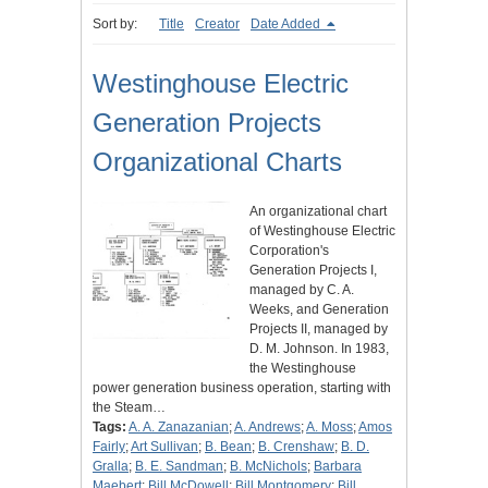
Sort by:
Title
Creator
Date Added
Westinghouse Electric
Generation Projects
Organizational Charts
An organizational chart
of Westinghouse Electric
Corporation's
Generation Projects I,
managed by C. A.
Weeks, and Generation
Projects II, managed by
D. M. Johnson. In 1983,
the Westinghouse
power generation business operation, starting with
the Steam…
Tags:
A. A. Zanazanian
;
A. Andrews
;
A. Moss
;
Amos
Fairly
;
Art Sullivan
;
B. Bean
;
B. Crenshaw
;
B. D.
Gralla
;
B. E. Sandman
;
B. McNichols
;
Barbara
Maebert
;
Bill McDowell
;
Bill Montgomery
;
Bill