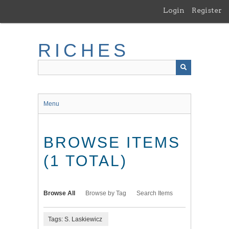
Skip
Login
Register
to
main
content
RICHES
Menu
BROWSE ITEMS
(1 TOTAL)
Browse All
Browse by Tag
Search Items
Tags: S. Laskiewicz