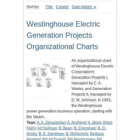
Sort by:
Title
Creator
Date Added
Westinghouse Electric
Generation Projects
Organizational Charts
An organizational chart
of Westinghouse Electric
Corporation's
Generation Projects I,
managed by C. A.
Weeks, and Generation
Projects II, managed by
D. M. Johnson. In 1983,
the Westinghouse
power generation business operation, starting with
the Steam…
Tags:
A. A. Zanazanian
;
A. Andrews
;
A. Moss
;
Amos
Fairly
;
Art Sullivan
;
B. Bean
;
B. Crenshaw
;
B. D.
Gralla
;
B. E. Sandman
;
B. McNichols
;
Barbara
Maebert
;
Bill McDowell
;
Bill Montgomery
;
Bill