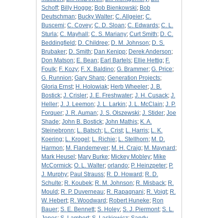
Schoff
;
Billy Hogge
;
Bob Bienkowski
;
Bob
Deutschman
;
Bucky Walter
;
C. Allgeier
;
C.
Buscemi
;
C. Covey
;
C. D. Sloan
;
C. Edwards
;
C. L.
Sturla
;
C. Mayhall
;
C. S. Mariany
;
Curt Smith
;
D. C.
Beddingfield
;
D. Childree
;
D. M. Johnson
;
D. S.
Brubaker
;
D. Smith
;
Dan Kenipp
;
Derek Anderson
;
Don Matson
;
E. Bean
;
Earl Bartels
;
Ellie Hettig
;
F.
Foulk
;
F. Kozy
;
F. X. Baldino
;
G. Brammer
;
G. Price
;
G. Runnion
;
Gary Sharp
;
Generation Projects
;
Gloria Ernst
;
H. Holowiak
;
Herb Wheeler
;
J. B.
Bostick
;
J. Crisler
;
J. E. Freshwater
;
J. H. Cusack
;
J.
Heller
;
J. J. Leemon
;
J. L. Larkin
;
J. L. McClain
;
J. P.
Forquer
;
J. R. Auman
;
J. S. Olszewski
;
J. Stider
;
Joe
Shade
;
John B. Bostick
;
John Mathis
;
K. A.
Steinebronn
;
L. Batsch
;
L. Crist
;
L. Harris
;
L. K.
Koering
;
L. Krogel
;
L. Richie
;
L. Stellhorn
;
M. D.
Harmon
;
M. Flandemeyer
;
M. H. Craig
;
M. Maynard
;
Mark Heusel
;
Mary Burke
;
Mickey Mobley
;
Mike
McCormick
;
O. L. Walter
;
orlando
;
P. Heinzpeter
;
P.
J. Murphy
;
Paul Strauss
;
R. D. Howard
;
R. D.
Schulte
;
R. Koubek
;
R. M. Johnson
;
R. Misback
;
R.
Mould
;
R. P. Duverneau
;
R. Rapagnani
;
R. Voigt
;
R.
W. Hebert
;
R. Woodward
;
Robert Huneke
;
Ron
Bauer
;
S. E. Bennett
;
S. Holey
;
S. J. Piermont
;
S. L.