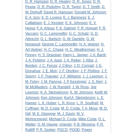
D. R. Hamzavi
;
D. R. Healey
;
D. R. Jones
;
D. R.
Pease
;
D. R. Podolmy
;
D. R. Taylor
;
D. T. Smith
;
D.
W. Drehuff
;
David R. Hamzavi
;
Donald M. Johnson
;
E. A. Izzo
;
E. D. Lovera
;
E. J. Barsness
;
E. J.
Cattabiani
;
E. J. Kessler
;
E. K. Johnson
;
E. V.
Heina
;
F. A. Artusa
;
F. K. Gabriel
;
F. R. Hoguet
;
F. R.
Vaccaro
;
G. C. Lamonettin
;
G. C. Schatz
;
G. D.
Albrecht
;
G. L. Bartsch
;
G. W. Gamble
;
G. W.
Norwood
;
George C. Lamonettin
;
H. A. Vedner
;
H.
Art Vedner
;
H. C. Chase
;
H. C. Weatherman
;
H. J.
Finney
;
H. S. Grassian
;
Harry L. Jaeger
;
J. A. Bardi
;
J. A. Fickling
;
J. A. Isasi
;
J. A. Reker
;
J. Alba
;
J.
Borden
;
J. C. Fenza
;
J. Citino
;
J. D. Conrad
;
J. E.
Donahue
;
J. E. Moir
;
J. F. Onofrey
;
J. F. Phillips
;
J. F.
Sperry
;
J. F. Traexler
;
J. F. Williams
;
J. J. Leemon
;
J.
M. Foley
;
J. M. Panoya
;
J. P Kessinger
;
J. S. Neri
;
J.
W. McMasters
;
J. W. Randell
;
J. W. Ross
;
Joe
Leemon
;
K. A. Steinebronn
;
K. W. Johnson
;
Keith W.
Johnson
;
Ken Johnson
;
Kurt A. Steinebronn
;
L. E.
Harper
;
L. K. Huber
;
L. R. Knox
;
L. R. Southall
;
M.
Coffman
;
M. D. Costa
;
M. D. Costa. T. A. Moss
;
M. D.
Gill
;
M. E. Glasgow
;
M. J. Davis
;
M. V.
Wohlscmegel
;
Michael D. Costa
;
Mike Costa
;
O. L.
Walter
;
O. M. Hauge
;
orlando
;
P. B. Messina
;
P. R.
Ratliff
;
P. R. Szeker
;
PGCD
;
PGOD
;
Power