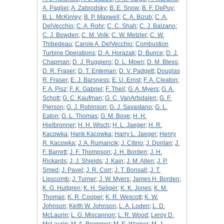
A. Pagliei
;
A. Zabrodsky
;
B. E. Snow
;
B. F. DePuy
;
B. L. McKinley
;
B. P. Maxwell
;
C. A. Bizub
;
C. A.
DelVecchio
;
C. A. Rohr
;
C. C. Shah
;
C. J. Balzano
;
C. J. Bowden
;
C. M. Volk
;
C. W. Metzler
;
C. W.
Thibedeau
;
Carole A. DelVecchio
;
Combustion
Turbine Operations
;
D. A. Horazak
;
D. Bunce
;
D. J.
Chapman
;
D. J. Ruggiero
;
D. L. Moen
;
D. M. Bless
;
D. R. Fraser
;
D. T. Enteman
;
D. V. Padgett
;
Douglas
R. Fraser
;
E. J. Barsness
;
E. U. Ernst
;
F. A. Cleaton
;
F. A. Pisz
;
F. K. Gabriel
;
F. Theil
;
G. A. Myers
;
G. A.
Schott
;
G. C. Kaufman
;
G. C. VanArtsdalen
;
G. F.
Pierson
;
G. J. Robinson
;
G. J. Savastano
;
G. L.
Eaton
;
G. L. Thomas
;
G. M. Bove
;
H. H.
Hielbronner
;
H. H. Wisch
;
H. L. Jaeger
;
H. R.
Kacowka
;
Hank Kacowka
;
Harry L. Jaeger
;
Henry
R. Kacowka
;
J. A. Rumancik
;
J. Citino
;
J. Donlan
;
J.
F. Barrett
;
J. F. Thompson
;
J. H. Borden
;
J. H.
Rickards
;
J. J. Shields
;
J. Kain
;
J. M. Allen
;
J. P.
Smed
;
J. Pavel
;
J. R. Corr
;
J. T. Bonsall
;
J. T.
Lipscomb
;
J. Turner
;
J. W. Myers
;
James H. Borden
;
K. G. Hultgren
;
K. H. Seliger
;
K. K. Jones
;
K. M.
Thomas
;
K. R. Cooper
;
K. R. Wescott
;
K. W.
Johnson
;
Keith W. Johnson
;
L. A. Loden
;
L. D.
McLaurin
;
L. G. Miscannon
;
L. R. Wood
;
Leroy D.