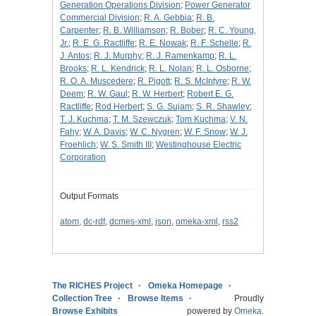
Generation Operations Division
;
Power Generator
Commercial Division
;
R. A. Gebbia
;
R. B.
Carpenter
;
R. B. Williamson
;
R. Bober
;
R. C. Young,
Jr.
;
R. E. G. Ractliffe
;
R. E. Nowak
;
R. F. Schelle
;
R.
J. Antos
;
R. J. Murphy
;
R. J. Ramenkamp
;
R. L.
Brooks
;
R. L. Kendrick
;
R. L. Nolan
;
R. L. Osborne
;
R. O. A. Muscedere
;
R. Pigott
;
R. S. McIntyre
;
R. W.
Deem
;
R. W. Gaul
;
R. W. Herbert
;
Robert E. G.
Ractliffe
;
Rod Herbert
;
S. G. Sujam
;
S. R. Shawley
;
T. J. Kuchma
;
T. M. Szewczuk
;
Tom Kuchma
;
V. N.
Fahy
;
W. A. Davis
;
W. C. Nygren
;
W. F. Snow
;
W. J.
Froehlich
;
W. S. Smith III
;
Westinghouse Electric
Corporation
Output Formats
atom
,
dc-rdf
,
dcmes-xml
,
json
,
omeka-xml
,
rss2
The RICHES Project
Omeka Homepage
Collection Tree
Browse Items
Proudly
Browse Exhibits
powered by
Omeka
.