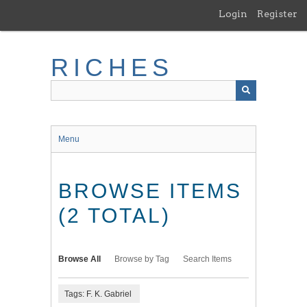
Skip
Login
Register
to
main
content
RICHES
Menu
BROWSE ITEMS
(2 TOTAL)
Browse All
Browse by Tag
Search Items
Tags: F. K. Gabriel