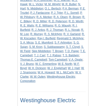
McLaurin
;
M. A. Bremmer
;
M. E. Warner
;
M. J.
Hawk
;
M. L. Victor
;
M. M. Wright
;
M. R. Butler
;
N.
Hart
;
N. Middleton
;
O. L. Bertsch
;
P. A. Berman
;
P. E.
Troztel
;
P. J. Fantacone
;
P. J. Tyler
;
P. L. Sorrell
;
P.
W. Pillsbury
;
R. A. Merker
;
R. A. Olsen
;
R. Brown
;
R.
C. Bilkey
;
R. D. Miller
;
R. D. Peterson
;
R. D. Worth
;
R. E. Walls
;
R. E. Williams
;
R. G. Waugh
;
R. I.
Burfield
;
R. J. Antos
;
R. J. Thoman
;
R. L. Novak
;
R.
M. Lee
;
R. Murray
;
R. S. McIntyre
;
R. V. Garland
;
R.
W. Kiscaden
;
Ray I. Burfield
;
Reginald S. McIntyre
;
S. A. Mirza
;
S. E. Mumford
;
S. F. Arlington
;
S. G.
Sujan
;
S. M. Kron
;
S. Subbaswamy
;
S. T. Cloyd
;
S.
W. Field
;
Skip Middleton
;
T. Brown
;
T. D. Paige
;
T. E.
Campbell
;
T. J. Carr
;
T. J. Rabas
;
T. S. Baldwin
;
Thomas E. Campbell
;
Tom Campbell
;
V. A. Ogale
;
V. J. Bruno
;
W. C. Emmerling
;
W. E. North
;
W. F.
Boyd
;
W. H. Dickson
;
W. J. Englehart
;
W. J. Hall
;
W.
J. Snarponis
;
W. K. Howard
;
W. L. McCarty
;
W. V.
Clarke
;
W. W. Outen
;
Westinghouse Electric
Corporation
Westinghouse Electric