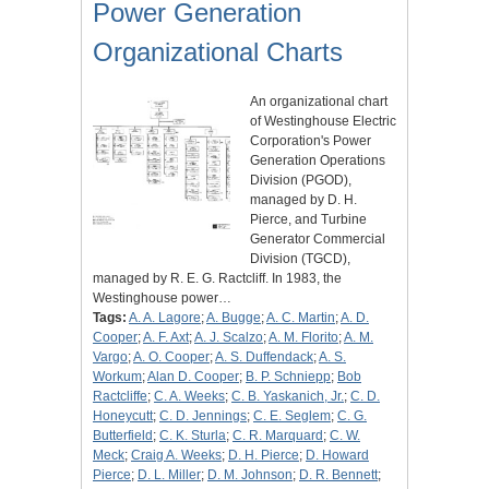
Power Generation
Organizational Charts
An organizational chart
of Westinghouse Electric
Corporation's Power
Generation Operations
Division (PGOD),
managed by D. H.
Pierce, and Turbine
Generator Commercial
Division (TGCD),
managed by R. E. G. Ractcliff. In 1983, the
Westinghouse power…
Tags:
A. A. Lagore
;
A. Bugge
;
A. C. Martin
;
A. D.
Cooper
;
A. F. Axt
;
A. J. Scalzo
;
A. M. Florito
;
A. M.
Vargo
;
A. O. Cooper
;
A. S. Duffendack
;
A. S.
Workum
;
Alan D. Cooper
;
B. P. Schniepp
;
Bob
Ractcliffe
;
C. A. Weeks
;
C. B. Yaskanich, Jr.
;
C. D.
Honeycutt
;
C. D. Jennings
;
C. E. Seglem
;
C. G.
Butterfield
;
C. K. Sturla
;
C. R. Marquard
;
C. W.
Meck
;
Craig A. Weeks
;
D. H. Pierce
;
D. Howard
Pierce
;
D. L. Miller
;
D. M. Johnson
;
D. R. Bennett
;