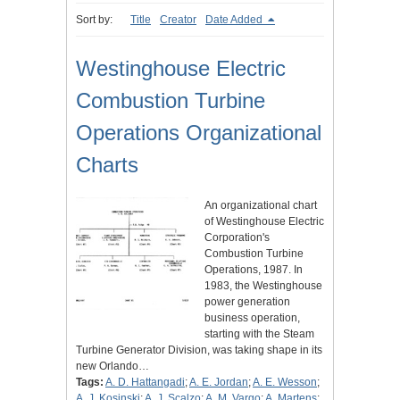
Sort by:
Title
Creator
Date Added
Westinghouse Electric
Combustion Turbine
Operations Organizational
Charts
An organizational chart
of Westinghouse Electric
Corporation's
Combustion Turbine
Operations, 1987. In
1983, the Westinghouse
power generation
business operation,
starting with the Steam
Turbine Generator Division, was taking shape in its
new Orlando…
Tags:
A. D. Hattangadi
;
A. E. Jordan
;
A. E. Wesson
;
A. J. Kosinski
;
A. J. Scalzo
;
A. M. Vargo
;
A. Martens
;