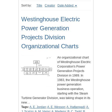
Sort by:
Title
Creator
Date Added
Westinghouse Electric
Power Generation
Projects Division
Organizational Charts
An organizational chart
of Westinghouse Electric
Corporation's Power
Generation Projects
Division in 1989. In
1983, the Westinghouse
power generation
business operation,
starting with the Steam
Turbine Generator Division, was taking shape in its
new…
Tags:
A. E. Jordan
;
A. E. Wesson
;
A. Hattangadi
;
A.
J. Scalzo
;
A. M. Vargo
;
A. Martens
;
B. C. Tadd
;
B.