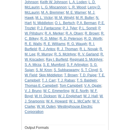
Johnson
;
Keith W. Johnson
;
L. A. Loden
;
L. D.
McLaurin
;
L. G. Miscannon
;
L. R. Wood
;
Leroy D.
McLaurin
;
M. A. Bremmer
;
M. E. Warner
;
M. J.
Hawk
;
M. L. Victor
;
M. M. Wright
;
M. R. Butler
;
N.
Hart
;
N. Middleton
;
O. L. Bertsch
;
P. A. Berman
;
P. E.
Troztel
;
P. J. Fantacone
;
P. J. Tyler
;
P. L. Sorrell
;
P.
W. Pillsbury
;
R. A. Merker
;
R. A. Olsen
;
R. Brown
;
R.
C. Bilkey
;
R. D. Miller
;
R. D. Peterson
;
R. D. Worth
;
R. E. Walls
;
R. E. Williams
;
R. G. Waugh
;
R. I.
Burfield
;
R. J. Antos
;
R. J. Thoman
;
R. L. Novak
;
R.
M. Lee
;
R. Murray
;
R. S. McIntyre
;
R. V. Garland
;
R.
W. Kiscaden
;
Ray I. Burfield
;
Reginald S. McIntyre
;
S. A. Mirza
;
S. E. Mumford
;
S. F. Arlington
;
S. G.
Sujan
;
S. M. Kron
;
S. Subbaswamy
;
S. T. Cloyd
;
S.
W. Field
;
Skip Middleton
;
T. Brown
;
T. D. Paige
;
T. E.
Campbell
;
T. J. Carr
;
T. J. Rabas
;
T. S. Baldwin
;
Thomas E. Campbell
;
Tom Campbell
;
V. A. Ogale
;
V. J. Bruno
;
W. C. Emmerling
;
W. E. North
;
W. F.
Boyd
;
W. H. Dickson
;
W. J. Englehart
;
W. J. Hall
;
W.
J. Snarponis
;
W. K. Howard
;
W. L. McCarty
;
W. V.
Clarke
;
W. W. Outen
;
Westinghouse Electric
Corporation
Output Formats