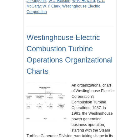
J. Pangonis
;
W. J. Rolston
;
W. K. Howard
;
W. L.
McCarty
;
W. Y. Clark
;
Westinghouse Electric
Corporation
Westinghouse Electric
Combustion Turbine
Operations Organizational
Charts
An organizational chart
of Westinghouse Electric
Corporation's
Combustion Turbine
Operations, 1987. In
1983, the Westinghouse
power generation
business operation,
starting with the Steam
Turbine Generator Division, was taking shape in its