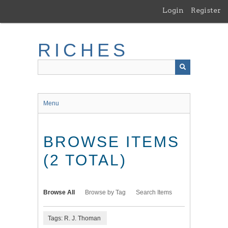
Skip
Login
Register
to
main
content
RICHES
Menu
BROWSE ITEMS
(2 TOTAL)
Browse All
Browse by Tag
Search Items
Tags: R. J. Thoman