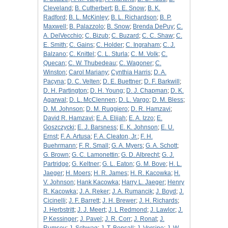
Cleveland
;
B. Cutherbert
;
B. E. Snow
;
B. K.
Radford
;
B. L. McKinley
;
B. L. Richardson
;
B. P.
Maxwell
;
B. Palazzolo
;
B. Snow
;
Brenda DePuy
;
C.
A. DelVecchio
;
C. Bizub
;
C. Buzard
;
C. C. Shaw
;
C.
E. Smith
;
C. Gains
;
C. Holder
;
C. Ingraham
;
C. J.
Balzano
;
C. Knittel
;
C. L. Sturla
;
C. M. Volk
;
C.
Quecan
;
C. W. Thubedeau
;
C. Wagoner
;
C.
Winston
;
Carol Mariany
;
Cynthia Harris
;
D. A.
Pacyna
;
D. C. Velten
;
D. E. Buettner
;
D. F. Barkwill
;
D. H. Partington
;
D. H. Young
;
D. J. Chapman
;
D. K.
Agarwal
;
D. L. McClennen
;
D. L. Vargo
;
D. M. Bless
;
D. M. Johnson
;
D. M. Ruggiero
;
D. R. Hamzavi
;
David R. Hamzavi
;
E. A. Elijah
;
E. A. Izzo
;
E.
Goszczycki
;
E. J. Barsness
;
E. K. Johnson
;
E. U.
Ernst
;
F. A. Artusa
;
F. A. Cleaton, Jr.
;
F. H.
Buehrmann
;
F. R. Small
;
G. A. Myers
;
G. A. Schott
;
G. Brown
;
G. C. Lamonettin
;
G. D. Albrecht
;
G. J.
Partridge
;
G. Keltner
;
G. L. Eaton
;
G. M. Bove
;
H. L.
Jaeger
;
H. Moers
;
H. R. James
;
H. R. Kacowka
;
H.
V. Johnson
;
Hank Kacowka
;
Harry L. Jaeger
;
Henry
R. Kacowka
;
J. A. Reker
;
J. A. Rumancik
;
J. Boyd
;
J.
Cicinelli
;
J. F. Barrett
;
J. H. Brewer
;
J. H. Richards
;
J. Herbstritt
;
J. J. Meert
;
J. L Redmond
;
J. Lawlor
;
J.
P Kessinger
;
J. Pavel
;
J. R. Corr
;
J. Ronat
;
J.