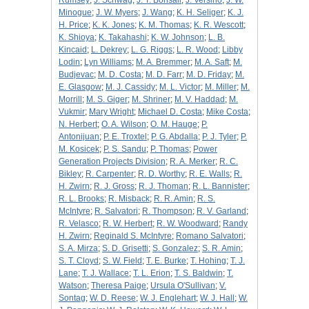
Rumsey
;
J. Schwag
;
J. T. Bonsall
;
J. Versino
;
J. W.
Minogue
;
J. W. Myers
;
J. Wang
;
K. H. Seliger
;
K. J.
H. Price
;
K. K. Jones
;
K. M. Thomas
;
K. R. Wescott
;
K. Shioya
;
K. Takahashi
;
K. W. Johnson
;
L. B.
Kincaid
;
L. Dekrey
;
L. G. Riggs
;
L. R. Wood
;
Libby
Lodin
;
Lyn Williams
;
M. A. Bremmer
;
M. A. Saft
;
M.
Budjevac
;
M. D. Costa
;
M. D. Farr
;
M. D. Friday
;
M.
E. Glasgow
;
M. J. Cassidy
;
M. L. Victor
;
M. Miller
;
M.
Morrill
;
M. S. Giger
;
M. Shriner
;
M. V. Haddad
;
M.
Vukmir
;
Mary Wright
;
Michael D. Costa
;
Mike Costa
;
N. Herbert
;
O. A. Wilson
;
O. M. Hauge
;
P.
Antonijuan
;
P. E. Troxtel
;
P. G. Abdalla
;
P. J. Tyler
;
P.
M. Kosicek
;
P. S. Sandu
;
P. Thomas
;
Power
Generation Projects Division
;
R. A. Merker
;
R. C.
Bikley
;
R. Carpenter
;
R. D. Worthy
;
R. E. Walls
;
R.
H. Zwirn
;
R. J. Gross
;
R. J. Thoman
;
R. L. Bannister
;
R. L. Brooks
;
R. Misback
;
R. R. Amin
;
R. S.
McIntyre
;
R. Salvatori
;
R. Thompson
;
R. V. Garland
;
R. Velasco
;
R. W. Herbert
;
R. W. Woodward
;
Randy
H. Zwirn
;
Reginald S. McIntyre
;
Romano Salvatori
;
S. A. Mirza
;
S. D. Grisetti
;
S. Gonzalez
;
S. R. Amin
;
S. T. Cloyd
;
S. W. Field
;
T. E. Burke
;
T. Hohing
;
T. J.
Lane
;
T. J. Wallace
;
T. L. Erion
;
T. S. Baldwin
;
T.
Watson
;
Theresa Paige
;
Ursula O'Sullivan
;
V.
Sontag
;
W. D. Reese
;
W. J. Englehart
;
W. J. Hall
;
W.