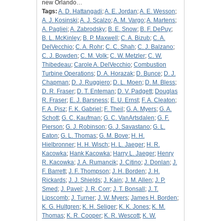
new Orlando…
Tags:
A. D. Hattangadi
;
A. E. Jordan
;
A. E. Wesson
;
A. J. Kosinski
;
A. J. Scalzo
;
A. M. Vargo
;
A. Martens
;
A. Pagliei
;
A. Zabrodsky
;
B. E. Snow
;
B. F. DePuy
;
B. L. McKinley
;
B. P. Maxwell
;
C. A. Bizub
;
C. A.
DelVecchio
;
C. A. Rohr
;
C. C. Shah
;
C. J. Balzano
;
C. J. Bowden
;
C. M. Volk
;
C. W. Metzler
;
C. W.
Thibedeau
;
Carole A. DelVecchio
;
Combustion
Turbine Operations
;
D. A. Horazak
;
D. Bunce
;
D. J.
Chapman
;
D. J. Ruggiero
;
D. L. Moen
;
D. M. Bless
;
D. R. Fraser
;
D. T. Enteman
;
D. V. Padgett
;
Douglas
R. Fraser
;
E. J. Barsness
;
E. U. Ernst
;
F. A. Cleaton
;
F. A. Pisz
;
F. K. Gabriel
;
F. Theil
;
G. A. Myers
;
G. A.
Schott
;
G. C. Kaufman
;
G. C. VanArtsdalen
;
G. F.
Pierson
;
G. J. Robinson
;
G. J. Savastano
;
G. L.
Eaton
;
G. L. Thomas
;
G. M. Bove
;
H. H.
Hielbronner
;
H. H. Wisch
;
H. L. Jaeger
;
H. R.
Kacowka
;
Hank Kacowka
;
Harry L. Jaeger
;
Henry
R. Kacowka
;
J. A. Rumancik
;
J. Citino
;
J. Donlan
;
J.
F. Barrett
;
J. F. Thompson
;
J. H. Borden
;
J. H.
Rickards
;
J. J. Shields
;
J. Kain
;
J. M. Allen
;
J. P.
Smed
;
J. Pavel
;
J. R. Corr
;
J. T. Bonsall
;
J. T.
Lipscomb
;
J. Turner
;
J. W. Myers
;
James H. Borden
;
K. G. Hultgren
;
K. H. Seliger
;
K. K. Jones
;
K. M.
Thomas
;
K. R. Cooper
;
K. R. Wescott
;
K. W.