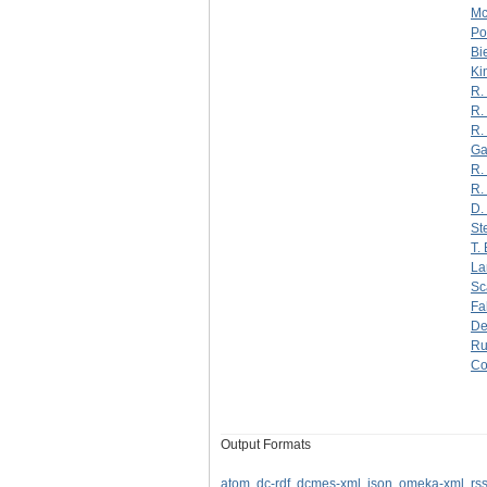
Mc
Po
Bi
Ki
R.
R.
R.
Ga
R.
R.
D. 
St
T.
La
Sc
Fa
De
Ru
Co
Output Formats
atom
,
dc-rdf
,
dcmes-xml
,
json
,
omeka-xml
,
rs