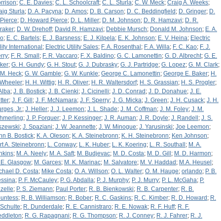
rrison
;
C. E. Davies
;
C. L. Schoolcraft
;
C. L. Sturla
;
C. W. Meck
;
Craig A. Weeks
;
aig Sturla
;
D. A. Pacyna
;
D. Amos
;
D. B. Carson
;
D. C. Beddingfield
;
D. Gringer
;
D.
 Pierce
;
D. Howard Pierce
;
D. L. Miller
;
D. M. Johnson
;
D. R. Hamzavi
;
D. R.
raker
;
D. W. Drehoff
;
David R. Hamzavi
;
Debbie Mursch
;
Donald M. Johnson
;
E. A.
zo
;
E. C. Bartels
;
E. J. Barsness
;
E. J. Kilpela
;
E. K. Johnson
;
E. V. Heina
;
Electric
lity International
;
Electric Utility Sales
;
F. A. Rosenthal
;
F. A. Willa
;
F. C. Kao
;
F. J.
rry
;
F. R. Small
;
F. R. Vaccaro
;
F. X. Baldino
;
G. C. Lamonettin
;
G. D. Albrecht
;
G. E.
ker
;
G. H. Gundy
;
G. H. Stout
;
G. J. Dubrasky
;
G. J. Partridge
;
G. Lopez
;
G. M. Clark
;
 M. Heck
;
G. W. Gamble
;
G. W. Kunkle
;
George C. Lamonettin
;
George E. Baker
;
H.
 Wheeler
;
H. H. Wittig
;
H. R. Oliver
;
H. R. Waltersdorf
;
H. S. Grassian
;
H. S. Progler
;
 Alba
;
J. B. Bostick
;
J. B. Cienki
;
J. Cicinelli
;
J. D. Conrad
;
J. D. Donahue
;
J. E.
tter
;
J. F. Gill
;
J. F. McNamara
;
J. F. Sperry
;
J. G. Micka
;
J. Green
;
J. H. Cusack
;
J. H.
rges, Jr.
;
J. Heller
;
J. J. Leemon
;
J. L. Shade
;
J. M. Coffman
;
J. M. Foley
;
J. M.
hmerling
;
J. P. Forquer
;
J. P. Kessinger
;
J. R. Auman
;
J. R. Doyle
;
J. Randell
;
J. S.
szewski
;
J. Spaziani
;
J. W. Jeannette
;
J. W. Minogue
;
J. Yarusinski
;
Joe Leemon
;
hn B. Bostick
;
K. A. Oleson
;
K. A. Steinebronn
;
K. H. Steinebronn
;
Ken Johnson
;
rt A. Steinebronn
;
L. Conway
;
L. K. Huber
;
L. K. Koering
;
L. R. Southall
;
M. A.
nkins
;
M. A. Neely
;
M. A. Saft
;
M. Budjevac
;
M. D. Costa
;
M. D. Gill
;
M. D. Harmon
;
 E. Glasgow
;
M. Garces
;
M. K. Marinac
;
M. Salvatore
;
M. V. Haddad
;
M.A. Heusel
;
chael D. Costa
;
Mike Costa
;
O. A. Willson
;
O. L. Walter
;
O. M. Hauge
;
orlando
;
P. B.
ssina
;
P. F. McCauley
;
P. G. Abdalla
;
P. J. Murphy
;
P. J. Murry
;
P. L. McGaha
;
P.
zelle
;
P. S. Ziemann
;
Paul Porter
;
R. B. Bienkowski
;
R. B. Carpenter
;
R. B.
untess
;
R. B. Williamson
;
R. Bober
;
R. C. Gaskins
;
R. C. Kimber
;
R. D. Howard
;
R.
 Schulte
;
R. Dunderdale
;
R. E. Cannistraro
;
R. E. Nowak
;
R. F. Huff
;
R. F.
ddleton
;
R. G. Rapagnani
;
R. G. Thompson
;
R. J. Conney
;
R. J. Fahrer
;
R. J.