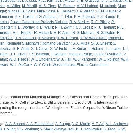
 Budjevac
;
M. D. Costa
;
M. D. Farr
;
M. D. Friday
;
M. E. Glasgow
;
M. J. Cassidy
;
M. L.
ctor
;
M. Miller
;
M. Morrill
;
M. S. Giger
;
M. Shriner
;
M. V. Haddad
;
M. Vukmir
;
Mary
ight
;
Michael D. Costa
;
Mike Costa
;
N. Herbert
;
O. A. Wilson
;
O. M. Hauge
;
P.
tonijuan
;
P. E. Troxtel
;
P. G. Abdalla
;
P. J. Tyler
;
P. M. Kosicek
;
P. S. Sandu
;
P.
omas
;
Power Generation Projects Division
;
R. A. Merker
;
R. C. Bikley
;
R.
rpenter
;
R. D. Worthy
;
R. E. Walls
;
R. H. Zwirn
;
R. J. Gross
;
R. J. Thoman
;
R. L.
nnister
;
R. L. Brooks
;
R. Misback
;
R. R. Amin
;
R. S. McIntyre
;
R. Salvatori
;
R.
ompson
;
R. V. Garland
;
R. Velasco
;
R. W. Herbert
;
R. W. Woodward
;
Randy H.
irn
;
Reginald S. McIntyre
;
Romano Salvatori
;
S. A. Mirza
;
S. D. Grisetti
;
S.
nzalez
;
S. R. Amin
;
S. T. Cloyd
;
S. W. Field
;
T. E. Burke
;
T. Hohing
;
T. J. Lane
;
T. J.
llace
;
T. L. Erion
;
T. S. Baldwin
;
T. Watson
;
Theresa Paige
;
Ursula O'Sullivan
;
V.
ntag
;
W. D. Reese
;
W. J. Englehart
;
W. J. Hall
;
W. J. Pangonis
;
W. J. Rolston
;
W. K.
ward
;
W. L. McCarty
;
W. Y. Clark
;
Westinghouse Electric Corporation
memorandum from Marketing Manager K. A. Oleson and Commercial Operations
ager A. R. Collier to Electric Utility Sales and Electric Utility International
garding the reorganization of Westinghouse Electric Corporation's Steam Turbine
nerator…
gs:
A. A. Soares
;
A. A. Zanazanian
;
A. Bugge
;
A. C. Martin
;
A. F. Axt
;
A. L. Andrews
;
R. Collier
;
A. S. Workum
;
A. Stock
;
Alafaya Trail
;
B. J. Harkiewicz
;
B. Tadd
;
B. W.