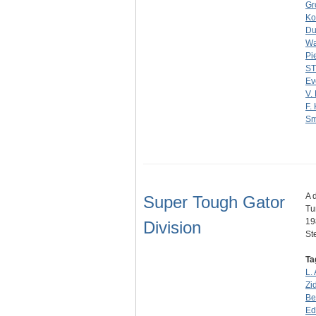
Gr
Ko
Du
Wa
Pi
S
Ev
V.
F.
Sm
A 
Super Tough Gator
Tu
19
Division
S
Ta
L.
Zi
Be
Ed