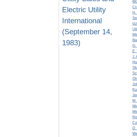
Mo
Cr
Electric Utility
H.
Sp
International
Iz
Uti
(September 14,
Me
Ba
1983)
G.
E.
J.
Hu
Stu
Sc
Ol
Jo
Ku
Je
M.
Mi
Me
Ro
Co
D.
We