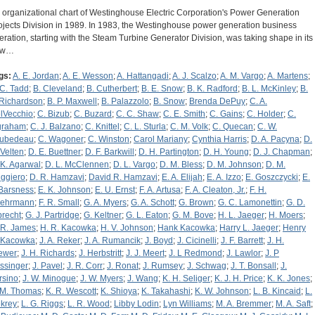
 organizational chart of Westinghouse Electric Corporation's Power Generation
ojects Division in 1989. In 1983, the Westinghouse power generation business
eration, starting with the Steam Turbine Generator Division, was taking shape in its
ew…
gs:
A. E. Jordan
;
A. E. Wesson
;
A. Hattangadi
;
A. J. Scalzo
;
A. M. Vargo
;
A. Martens
;
 C. Tadd
;
B. Cleveland
;
B. Cutherbert
;
B. E. Snow
;
B. K. Radford
;
B. L. McKinley
;
B.
 Richardson
;
B. P. Maxwell
;
B. Palazzolo
;
B. Snow
;
Brenda DePuy
;
C. A.
lVecchio
;
C. Bizub
;
C. Buzard
;
C. C. Shaw
;
C. E. Smith
;
C. Gains
;
C. Holder
;
C.
graham
;
C. J. Balzano
;
C. Knittel
;
C. L. Sturla
;
C. M. Volk
;
C. Quecan
;
C. W.
ubedeau
;
C. Wagoner
;
C. Winston
;
Carol Mariany
;
Cynthia Harris
;
D. A. Pacyna
;
D.
 Velten
;
D. E. Buettner
;
D. F. Barkwill
;
D. H. Partington
;
D. H. Young
;
D. J. Chapman
;
 K. Agarwal
;
D. L. McClennen
;
D. L. Vargo
;
D. M. Bless
;
D. M. Johnson
;
D. M.
ggiero
;
D. R. Hamzavi
;
David R. Hamzavi
;
E. A. Elijah
;
E. A. Izzo
;
E. Goszczycki
;
E.
 Barsness
;
E. K. Johnson
;
E. U. Ernst
;
F. A. Artusa
;
F. A. Cleaton, Jr.
;
F. H.
ehrmann
;
F. R. Small
;
G. A. Myers
;
G. A. Schott
;
G. Brown
;
G. C. Lamonettin
;
G. D.
brecht
;
G. J. Partridge
;
G. Keltner
;
G. L. Eaton
;
G. M. Bove
;
H. L. Jaeger
;
H. Moers
;
 R. James
;
H. R. Kacowka
;
H. V. Johnson
;
Hank Kacowka
;
Harry L. Jaeger
;
Henry
 Kacowka
;
J. A. Reker
;
J. A. Rumancik
;
J. Boyd
;
J. Cicinelli
;
J. F. Barrett
;
J. H.
ewer
;
J. H. Richards
;
J. Herbstritt
;
J. J. Meert
;
J. L Redmond
;
J. Lawlor
;
J. P
ssinger
;
J. Pavel
;
J. R. Corr
;
J. Ronat
;
J. Rumsey
;
J. Schwag
;
J. T. Bonsall
;
J.
rsino
;
J. W. Minogue
;
J. W. Myers
;
J. Wang
;
K. H. Seliger
;
K. J. H. Price
;
K. K. Jones
;
 M. Thomas
;
K. R. Wescott
;
K. Shioya
;
K. Takahashi
;
K. W. Johnson
;
L. B. Kincaid
;
L.
krey
;
L. G. Riggs
;
L. R. Wood
;
Libby Lodin
;
Lyn Williams
;
M. A. Bremmer
;
M. A. Saft
;