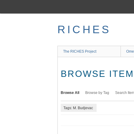
Skip
to
main
content
RICHES
The RICHES Project
Ome
BROWSE ITEMS
Browse All
Browse by Tag
Search Ite
Tags: M. Budjevac