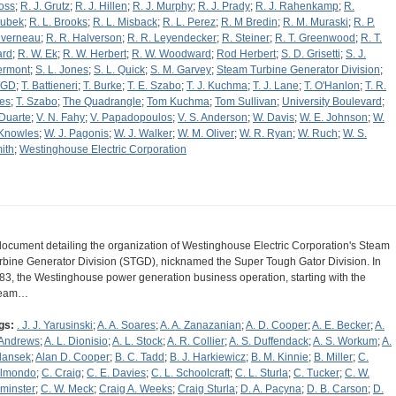
oss
;
R. J. Grutz
;
R. J. Hillen
;
R. J. Murphy
;
R. J. Prady
;
R. J. Rahenkamp
;
R.
ubek
;
R. L. Brooks
;
R. L. Misback
;
R. L. Perez
;
R. M Bredin
;
R. M. Muraski
;
R. P.
verneau
;
R. R. Halverson
;
R. R. Leyendecker
;
R. Steiner
;
R. T. Greenwood
;
R. T.
rd
;
R. W. Ek
;
R. W. Herbert
;
R. W. Woodward
;
Rod Herbert
;
S. D. Grisetti
;
S. J.
ermont
;
S. L. Jones
;
S. L. Quick
;
S. M. Garvey
;
Steam Turbine Generator Division
;
TGD
;
T. Battieneri
;
T. Burke
;
T. E. Szabo
;
T. J. Kuchma
;
T. J. Lane
;
T. O'Hanlon
;
T. R.
es
;
T. Szabo
;
The Quadrangle
;
Tom Kuchma
;
Tom Sullivan
;
University Boulevard
;
 Duarte
;
V. N. Fahy
;
V. Papadopoulos
;
V. S. Anderson
;
W. Davis
;
W. E. Johnson
;
W.
 Knowles
;
W. J. Pagonis
;
W. J. Walker
;
W. M. Oliver
;
W. R. Ryan
;
W. Ruch
;
W. S.
ith
;
Westinghouse Electric Corporation
document detailing the organization of Westinghouse Electric Corporation's Steam
rbine Generator Division (STGD), nicknamed the Super Tough Gator Division. In
83, the Westinghouse power generation business operation, starting with the
team…
gs:
. J. J. Yarusinski
;
A. A. Soares
;
A. A. Zanazanian
;
A. D. Cooper
;
A. E. Becker
;
A.
 Andrews
;
A. L. Dionisio
;
A. L. Stock
;
A. R. Collier
;
A. S. Duffendack
;
A. S. Workum
;
A.
dansek
;
Alan D. Cooper
;
B. C. Tadd
;
B. J. Harkiewicz
;
B. M. Kinnie
;
B. Miller
;
C.
lmondo
;
C. Craig
;
C. E. Davies
;
C. L. Schoolcraft
;
C. L. Sturla
;
C. Tucker
;
C. W.
minster
;
C. W. Meck
;
Craig A. Weeks
;
Craig Sturla
;
D. A. Pacyna
;
D. B. Carson
;
D.