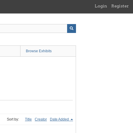
Login
Register
Browse Exhibits
Sort by:
Title
Creator
Date Added