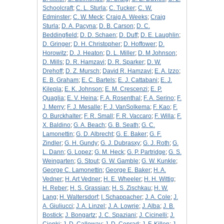
Schoolcraft
;
C. L. Sturla
;
C. Tucker
;
C. W.
Edminster
;
C. W. Meck
;
Craig A. Weeks
;
Craig
Sturla
;
D. A. Pacyna
;
D. B. Carson
;
D. C.
Beddingfield
;
D. D. Schaen
;
D. Duff
;
D. E. Laughlin
;
D. Gringer
;
D. H. Christopher
;
D. Hoffower
;
D.
Horowitz
;
D. J. Heaton
;
D. L. Miller
;
D. M Johnson
;
D. Mills
;
D. R. Hamzavi
;
D. R. Sparker
;
D. W.
Drehoff
;
D. Z. Mursch
;
David R. Hamzavi
;
E. A. Izzo
;
E. B. Graham
;
E. C. Bartels
;
E. J. Cattabani
;
E. J.
Kilepla
;
E. K. Johnson
;
E. M. Crescenzi
;
E. P.
Quaglia
;
E. V. Heina
;
F. A. Rosenthal
;
F. A. Serino
;
F.
J. Merry
;
F. J. Mesalle
;
F. J. VanSolkema
;
F. Kao
;
F.
O. Burckhalter
;
F. R. Small
;
F. R. Vaccaro
;
F. Willa
;
F.
X. Baldino
;
G. A. Beach
;
G. B. Seath
;
G. C.
Lamonettin
;
G. D. Albrecht
;
G. E. Baker
;
G. F.
Zindler
;
G. H. Gundy
;
G. J. Dubrasxy
;
G. J. Roth
;
G.
L. Dann
;
G. Lopez
;
G. M. Heck
;
G. P. Partridge
;
G. S.
Weingarten
;
G. Stout
;
G. W. Gamble
;
G. W. Kunkle
;
George C. Lamonettin
;
George E. Baker
;
H. A.
Vedner
;
H. Art Vedner
;
H. E. Wheeler
;
H. H. Wittig
;
H. Reber
;
H. S. Grassian
;
H. S. Zischkau
;
H. W.
Lang
;
H. Waltersdorf
;
I. Schappacher
;
J. A. Cole
;
J.
A. Giuliucci
;
J. A. Linzel
;
J. A. Lowrie
;
J. Alba
;
J. B.
Bostick
;
J. Bongartz
;
J. C. Spaziani
;
J. Cicinelli
;
J.