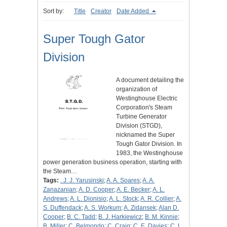
Sort by:
Title
Creator
Date Added
Super Tough Gator
Division
A document detailing the
organization of
Westinghouse Electric
Corporation's Steam
Turbine Generator
Division (STGD),
nicknamed the Super
Tough Gator Division. In
1983, the Westinghouse
power generation business operation, starting with
the Steam…
Tags:
. J. J. Yarusinski
;
A. A. Soares
;
A. A.
Zanazanian
;
A. D. Cooper
;
A. E. Becker
;
A. L.
Andrews
;
A. L. Dionisio
;
A. L. Stock
;
A. R. Collier
;
A.
S. Duffendack
;
A. S. Workum
;
A. Zidansek
;
Alan D.
Cooper
;
B. C. Tadd
;
B. J. Harkiewicz
;
B. M. Kinnie
;
B. Miller
;
C. Belmondo
;
C. Craig
;
C. E. Davies
;
C. L.