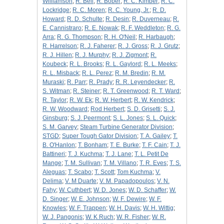
Williamson
;
R. Bell
;
R. Bober
;
R. C. Kimber
;
R. C.
Lockridge
;
R. C. Moren
;
R. C. Young, Jr.
;
R. D.
Howard
;
R. D. Schulte
;
R. Desin
;
R. Duverneau
;
R.
E. Cannistraro
;
R. E. Nowak
;
R. F. Weddleton
;
R. G.
Arra
;
R. G. Thompson
;
R. H. O'Neil
;
R. Harbaugh
;
R. Harrelson
;
R. J. Faherer
;
R. J. Gross
;
R. J. Grutz
;
R. J. Hillen
;
R. J. Murphy
;
R. J. Zigmont
;
R.
Koubeck
;
R. L. Brooks
;
R. L. Gaylord
;
R. L. Meeks
;
R. L. Misback
;
R. L. Perez
;
R. M. Bredin
;
R. M.
Muraski
;
R. Parr
;
R. Prady
;
R. R. Leyendecker
;
R.
S. Witman
;
R. Steiner
;
R. T. Greenwood
;
R. T. Ward
;
R. Taylor
;
R. W. Ek
;
R. W. Herbert
;
R. W. Kendrick
;
R. W. Woodward
;
Rod Herbert
;
S. D. Grisetti
;
S. J.
Ginsburg
;
S. J. Peermont
;
S. L. Jones
;
S. L. Quick
;
S. M. Garvey
;
Steam Turbine Generator Division
;
STGD
;
Super Tough Gator Division
;
T. A. Gailey
;
T.
B. O'Hanlon
;
T. Bonham
;
T. E. Burke
;
T. F. Cain
;
T. J.
Battineri
;
T. J. Kuchma
;
T. J. Lane
;
T. L. Petit De
Mange
;
T. M. Sullivan
;
T. M. Villano
;
T. R. Eves
;
T. S.
Aleguas
;
T. Scabo
;
T. Scott
;
Tom Kuchma
;
V.
Delima
;
V. M Duarte
;
V. M. Papadopoulos
;
V. N.
Fahy
;
W. Cuthbert
;
W. D. Jones
;
W. D. Schaffer
;
W.
D. Singer
;
W. E. Johnson
;
W. F. Dewire
;
W. F.
Knowles
;
W. F. Trappen
;
W. H. Davis
;
W. H. Wittig
;
W. J. Pangonis
;
W. K Ruch
;
W. R. Fisher
;
W. R.