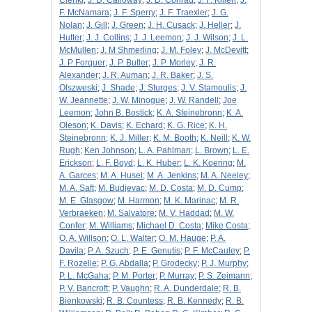
Cienki
;
J. D. Calloway
;
J. D. Conrad
;
J. F. Killen
;
J.
F. McNamara
;
J. F. Sperry
;
J. F. Traexler
;
J. G.
Nolan
;
J. Gill
;
J. Green
;
J. H. Cusack
;
J. Heller
;
J.
Hutter
;
J. J. Collins
;
J. J. Leemon
;
J. J. Wilson
;
J. L.
McMullen
;
J. M Shmerling
;
J. M. Foley
;
J. McDevitt
;
J. P Forquer
;
J. P. Butler
;
J. P. Morley
;
J. R.
Alexander
;
J. R. Auman
;
J. R. Baker
;
J. S.
Olszweski
;
J. Shade
;
J. Sturges
;
J. V. Stamoulis
;
J.
W. Jeannette
;
J. W. Minogue
;
J. W. Randell
;
Joe
Leemon
;
John B. Bostick
;
K. A. Steinebronn
;
K. A.
Oleson
;
K. Davis
;
K. Echard
;
K. G. Rice
;
K. H.
Steinebronn
;
K. J. Miller
;
K. M. Booth
;
K. Neill
;
K. W.
Rugh
;
Ken Johnson
;
L. A. Pahlman
;
L. Brown
;
L. E.
Erickson
;
L. F. Boyd
;
L. K. Huber
;
L. K. Koering
;
M.
A. Garces
;
M. A. Husel
;
M. A. Jenkins
;
M. A. Neeley
;
M. A. Saft
;
M. Budjevac
;
M. D. Costa
;
M. D. Cump
;
M. E. Glasgow
;
M. Harmon
;
M. K. Marinac
;
M. R.
Verbraeken
;
M. Salvatore
;
M. V. Haddad
;
M. W.
Confer
;
M. Williams
;
Michael D. Costa
;
Mike Costa
;
O. A. Willson
;
O. L. Walter
;
O. M. Hauge
;
P. A.
Davila
;
P. A. Szuch
;
P. E. Genutis
;
P. F. McCauley
;
P.
F. Rozelle
;
P. G. Abdalla
;
P. Grodecky
;
P. J. Murphy
;
P. L. McGaha
;
P. M. Porter
;
P. Murray
;
P. S. Zeimann
;
P. V. Bancroft
;
P. Vaughn
;
R. A. Dunderdale
;
R. B.
Bienkowski
;
R. B. Countess
;
R. B. Kennedy
;
R. B.