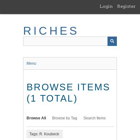
Skip
Login
Register
to
main
content
RICHES
Menu
BROWSE ITEMS
(1 TOTAL)
Browse All
Browse by Tag
Search Items
Tags: R. Koubeck