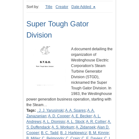
Sort by:
Title
Creator
Date Added
Super Tough Gator
Division
A document detailing the
organization of
Westinghouse Electric
Corporation's Steam
Turbine Generator
Division (STGD),
nicknamed the Super
Tough Gator Division. In
1983, the Westinghouse
power generation business operation, starting with
the Steam…
Tags:
. J. J. Yarusinski
;
A. A. Soares
;
A. A.
Zanazanian
;
A. D. Cooper
;
A. E. Becker
;
A. L.
Andrews
;
A. L. Dionisio
;
A. L. Stock
;
A. R. Collier
;
A.
S. Duffendack
;
A. S. Workum
;
A. Zidansek
;
Alan D.
Cooper
;
B. C. Tadd
;
B. J. Harkiewicz
;
B. M. Kinnie
;
B. Miller
;
C. Belmondo
;
C. Craig
;
C. E. Davies
;
C. L.