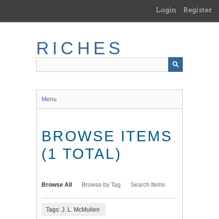
Skip
Login
Register
to
main
content
RICHES
Menu
BROWSE ITEMS
(1 TOTAL)
Browse All
Browse by Tag
Search Items
Tags: J. L. McMullen