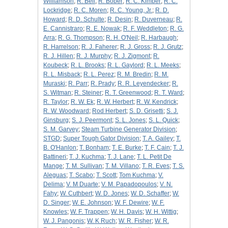
Williamson
;
R. Bell
;
R. Bober
;
R. C. Kimber
;
R. C.
Lockridge
;
R. C. Moren
;
R. C. Young, Jr.
;
R. D.
Howard
;
R. D. Schulte
;
R. Desin
;
R. Duverneau
;
R.
E. Cannistraro
;
R. E. Nowak
;
R. F. Weddleton
;
R. G.
Arra
;
R. G. Thompson
;
R. H. O'Neil
;
R. Harbaugh
;
R. Harrelson
;
R. J. Faherer
;
R. J. Gross
;
R. J. Grutz
;
R. J. Hillen
;
R. J. Murphy
;
R. J. Zigmont
;
R.
Koubeck
;
R. L. Brooks
;
R. L. Gaylord
;
R. L. Meeks
;
R. L. Misback
;
R. L. Perez
;
R. M. Bredin
;
R. M.
Muraski
;
R. Parr
;
R. Prady
;
R. R. Leyendecker
;
R.
S. Witman
;
R. Steiner
;
R. T. Greenwood
;
R. T. Ward
;
R. Taylor
;
R. W. Ek
;
R. W. Herbert
;
R. W. Kendrick
;
R. W. Woodward
;
Rod Herbert
;
S. D. Grisetti
;
S. J.
Ginsburg
;
S. J. Peermont
;
S. L. Jones
;
S. L. Quick
;
S. M. Garvey
;
Steam Turbine Generator Division
;
STGD
;
Super Tough Gator Division
;
T. A. Gailey
;
T.
B. O'Hanlon
;
T. Bonham
;
T. E. Burke
;
T. F. Cain
;
T. J.
Battineri
;
T. J. Kuchma
;
T. J. Lane
;
T. L. Petit De
Mange
;
T. M. Sullivan
;
T. M. Villano
;
T. R. Eves
;
T. S.
Aleguas
;
T. Scabo
;
T. Scott
;
Tom Kuchma
;
V.
Delima
;
V. M Duarte
;
V. M. Papadopoulos
;
V. N.
Fahy
;
W. Cuthbert
;
W. D. Jones
;
W. D. Schaffer
;
W.
D. Singer
;
W. E. Johnson
;
W. F. Dewire
;
W. F.
Knowles
;
W. F. Trappen
;
W. H. Davis
;
W. H. Wittig
;
W. J. Pangonis
;
W. K Ruch
;
W. R. Fisher
;
W. R.