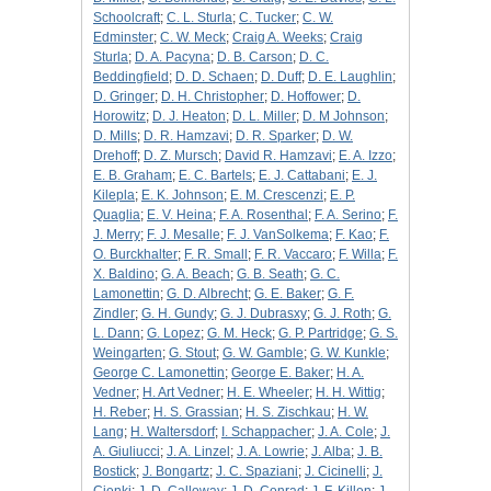
Schoolcraft
;
C. L. Sturla
;
C. Tucker
;
C. W.
Edminster
;
C. W. Meck
;
Craig A. Weeks
;
Craig
Sturla
;
D. A. Pacyna
;
D. B. Carson
;
D. C.
Beddingfield
;
D. D. Schaen
;
D. Duff
;
D. E. Laughlin
;
D. Gringer
;
D. H. Christopher
;
D. Hoffower
;
D.
Horowitz
;
D. J. Heaton
;
D. L. Miller
;
D. M Johnson
;
D. Mills
;
D. R. Hamzavi
;
D. R. Sparker
;
D. W.
Drehoff
;
D. Z. Mursch
;
David R. Hamzavi
;
E. A. Izzo
;
E. B. Graham
;
E. C. Bartels
;
E. J. Cattabani
;
E. J.
Kilepla
;
E. K. Johnson
;
E. M. Crescenzi
;
E. P.
Quaglia
;
E. V. Heina
;
F. A. Rosenthal
;
F. A. Serino
;
F.
J. Merry
;
F. J. Mesalle
;
F. J. VanSolkema
;
F. Kao
;
F.
O. Burckhalter
;
F. R. Small
;
F. R. Vaccaro
;
F. Willa
;
F.
X. Baldino
;
G. A. Beach
;
G. B. Seath
;
G. C.
Lamonettin
;
G. D. Albrecht
;
G. E. Baker
;
G. F.
Zindler
;
G. H. Gundy
;
G. J. Dubrasxy
;
G. J. Roth
;
G.
L. Dann
;
G. Lopez
;
G. M. Heck
;
G. P. Partridge
;
G. S.
Weingarten
;
G. Stout
;
G. W. Gamble
;
G. W. Kunkle
;
George C. Lamonettin
;
George E. Baker
;
H. A.
Vedner
;
H. Art Vedner
;
H. E. Wheeler
;
H. H. Wittig
;
H. Reber
;
H. S. Grassian
;
H. S. Zischkau
;
H. W.
Lang
;
H. Waltersdorf
;
I. Schappacher
;
J. A. Cole
;
J.
A. Giuliucci
;
J. A. Linzel
;
J. A. Lowrie
;
J. Alba
;
J. B.
Bostick
;
J. Bongartz
;
J. C. Spaziani
;
J. Cicinelli
;
J.