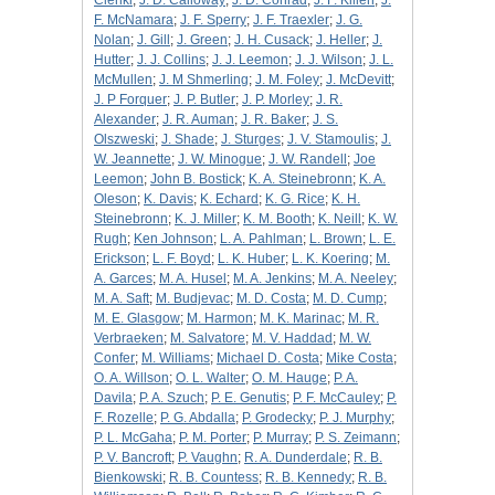
Cienki
;
J. D. Calloway
;
J. D. Conrad
;
J. F. Killen
;
J.
F. McNamara
;
J. F. Sperry
;
J. F. Traexler
;
J. G.
Nolan
;
J. Gill
;
J. Green
;
J. H. Cusack
;
J. Heller
;
J.
Hutter
;
J. J. Collins
;
J. J. Leemon
;
J. J. Wilson
;
J. L.
McMullen
;
J. M Shmerling
;
J. M. Foley
;
J. McDevitt
;
J. P Forquer
;
J. P. Butler
;
J. P. Morley
;
J. R.
Alexander
;
J. R. Auman
;
J. R. Baker
;
J. S.
Olszweski
;
J. Shade
;
J. Sturges
;
J. V. Stamoulis
;
J.
W. Jeannette
;
J. W. Minogue
;
J. W. Randell
;
Joe
Leemon
;
John B. Bostick
;
K. A. Steinebronn
;
K. A.
Oleson
;
K. Davis
;
K. Echard
;
K. G. Rice
;
K. H.
Steinebronn
;
K. J. Miller
;
K. M. Booth
;
K. Neill
;
K. W.
Rugh
;
Ken Johnson
;
L. A. Pahlman
;
L. Brown
;
L. E.
Erickson
;
L. F. Boyd
;
L. K. Huber
;
L. K. Koering
;
M.
A. Garces
;
M. A. Husel
;
M. A. Jenkins
;
M. A. Neeley
;
M. A. Saft
;
M. Budjevac
;
M. D. Costa
;
M. D. Cump
;
M. E. Glasgow
;
M. Harmon
;
M. K. Marinac
;
M. R.
Verbraeken
;
M. Salvatore
;
M. V. Haddad
;
M. W.
Confer
;
M. Williams
;
Michael D. Costa
;
Mike Costa
;
O. A. Willson
;
O. L. Walter
;
O. M. Hauge
;
P. A.
Davila
;
P. A. Szuch
;
P. E. Genutis
;
P. F. McCauley
;
P.
F. Rozelle
;
P. G. Abdalla
;
P. Grodecky
;
P. J. Murphy
;
P. L. McGaha
;
P. M. Porter
;
P. Murray
;
P. S. Zeimann
;
P. V. Bancroft
;
P. Vaughn
;
R. A. Dunderdale
;
R. B.
Bienkowski
;
R. B. Countess
;
R. B. Kennedy
;
R. B.