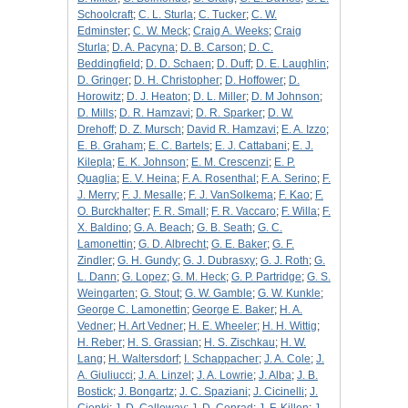
Schoolcraft
;
C. L. Sturla
;
C. Tucker
;
C. W.
Edminster
;
C. W. Meck
;
Craig A. Weeks
;
Craig
Sturla
;
D. A. Pacyna
;
D. B. Carson
;
D. C.
Beddingfield
;
D. D. Schaen
;
D. Duff
;
D. E. Laughlin
;
D. Gringer
;
D. H. Christopher
;
D. Hoffower
;
D.
Horowitz
;
D. J. Heaton
;
D. L. Miller
;
D. M Johnson
;
D. Mills
;
D. R. Hamzavi
;
D. R. Sparker
;
D. W.
Drehoff
;
D. Z. Mursch
;
David R. Hamzavi
;
E. A. Izzo
;
E. B. Graham
;
E. C. Bartels
;
E. J. Cattabani
;
E. J.
Kilepla
;
E. K. Johnson
;
E. M. Crescenzi
;
E. P.
Quaglia
;
E. V. Heina
;
F. A. Rosenthal
;
F. A. Serino
;
F.
J. Merry
;
F. J. Mesalle
;
F. J. VanSolkema
;
F. Kao
;
F.
O. Burckhalter
;
F. R. Small
;
F. R. Vaccaro
;
F. Willa
;
F.
X. Baldino
;
G. A. Beach
;
G. B. Seath
;
G. C.
Lamonettin
;
G. D. Albrecht
;
G. E. Baker
;
G. F.
Zindler
;
G. H. Gundy
;
G. J. Dubrasxy
;
G. J. Roth
;
G.
L. Dann
;
G. Lopez
;
G. M. Heck
;
G. P. Partridge
;
G. S.
Weingarten
;
G. Stout
;
G. W. Gamble
;
G. W. Kunkle
;
George C. Lamonettin
;
George E. Baker
;
H. A.
Vedner
;
H. Art Vedner
;
H. E. Wheeler
;
H. H. Wittig
;
H. Reber
;
H. S. Grassian
;
H. S. Zischkau
;
H. W.
Lang
;
H. Waltersdorf
;
I. Schappacher
;
J. A. Cole
;
J.
A. Giuliucci
;
J. A. Linzel
;
J. A. Lowrie
;
J. Alba
;
J. B.
Bostick
;
J. Bongartz
;
J. C. Spaziani
;
J. Cicinelli
;
J.