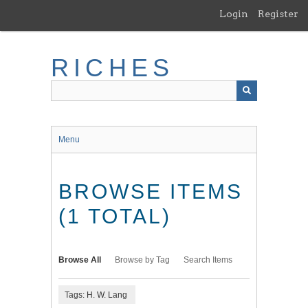
Skip
Login
Register
to
main
content
RICHES
Menu
BROWSE ITEMS
(1 TOTAL)
Browse All
Browse by Tag
Search Items
Tags: H. W. Lang