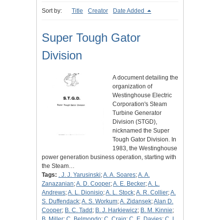
Sort by:
Title
Creator
Date Added
Super Tough Gator
Division
A document detailing the
organization of
Westinghouse Electric
Corporation's Steam
Turbine Generator
Division (STGD),
nicknamed the Super
Tough Gator Division. In
1983, the Westinghouse
power generation business operation, starting with
the Steam…
Tags:
. J. J. Yarusinski
;
A. A. Soares
;
A. A.
Zanazanian
;
A. D. Cooper
;
A. E. Becker
;
A. L.
Andrews
;
A. L. Dionisio
;
A. L. Stock
;
A. R. Collier
;
A.
S. Duffendack
;
A. S. Workum
;
A. Zidansek
;
Alan D.
Cooper
;
B. C. Tadd
;
B. J. Harkiewicz
;
B. M. Kinnie
;
B. Miller
;
C. Belmondo
;
C. Craig
;
C. E. Davies
;
C. L.