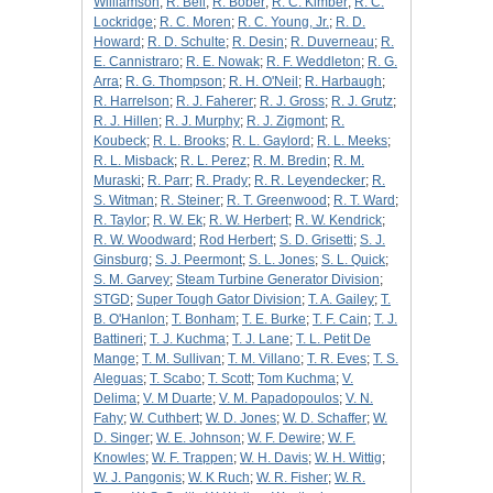
Williamson
;
R. Bell
;
R. Bober
;
R. C. Kimber
;
R. C.
Lockridge
;
R. C. Moren
;
R. C. Young, Jr.
;
R. D.
Howard
;
R. D. Schulte
;
R. Desin
;
R. Duverneau
;
R.
E. Cannistraro
;
R. E. Nowak
;
R. F. Weddleton
;
R. G.
Arra
;
R. G. Thompson
;
R. H. O'Neil
;
R. Harbaugh
;
R. Harrelson
;
R. J. Faherer
;
R. J. Gross
;
R. J. Grutz
;
R. J. Hillen
;
R. J. Murphy
;
R. J. Zigmont
;
R.
Koubeck
;
R. L. Brooks
;
R. L. Gaylord
;
R. L. Meeks
;
R. L. Misback
;
R. L. Perez
;
R. M. Bredin
;
R. M.
Muraski
;
R. Parr
;
R. Prady
;
R. R. Leyendecker
;
R.
S. Witman
;
R. Steiner
;
R. T. Greenwood
;
R. T. Ward
;
R. Taylor
;
R. W. Ek
;
R. W. Herbert
;
R. W. Kendrick
;
R. W. Woodward
;
Rod Herbert
;
S. D. Grisetti
;
S. J.
Ginsburg
;
S. J. Peermont
;
S. L. Jones
;
S. L. Quick
;
S. M. Garvey
;
Steam Turbine Generator Division
;
STGD
;
Super Tough Gator Division
;
T. A. Gailey
;
T.
B. O'Hanlon
;
T. Bonham
;
T. E. Burke
;
T. F. Cain
;
T. J.
Battineri
;
T. J. Kuchma
;
T. J. Lane
;
T. L. Petit De
Mange
;
T. M. Sullivan
;
T. M. Villano
;
T. R. Eves
;
T. S.
Aleguas
;
T. Scabo
;
T. Scott
;
Tom Kuchma
;
V.
Delima
;
V. M Duarte
;
V. M. Papadopoulos
;
V. N.
Fahy
;
W. Cuthbert
;
W. D. Jones
;
W. D. Schaffer
;
W.
D. Singer
;
W. E. Johnson
;
W. F. Dewire
;
W. F.
Knowles
;
W. F. Trappen
;
W. H. Davis
;
W. H. Wittig
;
W. J. Pangonis
;
W. K Ruch
;
W. R. Fisher
;
W. R.