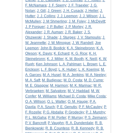
Cienki
;
J. D. Calloway
;
J. D. Conrad
;
J. F. Killen
;
J.
F. McNamara
;
J. F. Sperry
;
J. F. Traexler
;
J. G.
Nolan
;
J. Gill
;
J. Green
;
J. H. Cusack
;
J. Heller
;
J.
Hutter
;
J. J. Collins
;
J. J. Leemon
;
J. J. Wilson
;
J. L.
McMullen
;
J. M Shmerling
;
J. M. Foley
;
J. McDevitt
;
J. P Forquer
;
J. P. Butler
;
J. P. Morley
;
J. R.
Alexander
;
J. R. Auman
;
J. R. Baker
;
J. S.
Olszweski
;
J. Shade
;
J. Sturges
;
J. V. Stamoulis
;
J.
W. Jeannette
;
J. W. Minogue
;
J. W. Randell
;
Joe
Leemon
;
John B. Bostick
;
K. A. Steinebronn
;
K. A.
Oleson
;
K. Davis
;
K. Echard
;
K. G. Rice
;
K. H.
Steinebronn
;
K. J. Miller
;
K. M. Booth
;
K. Neill
;
K. W.
Rugh
;
Ken Johnson
;
L. A. Pahlman
;
L. Brown
;
L. E.
Erickson
;
L. F. Boyd
;
L. K. Huber
;
L. K. Koering
;
M.
A. Garces
;
M. A. Husel
;
M. A. Jenkins
;
M. A. Neeley
;
M. A. Saft
;
M. Budjevac
;
M. D. Costa
;
M. D. Cump
;
M. E. Glasgow
;
M. Harmon
;
M. K. Marinac
;
M. R.
Verbraeken
;
M. Salvatore
;
M. V. Haddad
;
M. W.
Confer
;
M. Williams
;
Michael D. Costa
;
Mike Costa
;
O. A. Willson
;
O. L. Walter
;
O. M. Hauge
;
P. A.
Davila
;
P. A. Szuch
;
P. E. Genutis
;
P. F. McCauley
;
P.
F. Rozelle
;
P. G. Abdalla
;
P. Grodecky
;
P. J. Murphy
;
P. L. McGaha
;
P. M. Porter
;
P. Murray
;
P. S. Zeimann
;
P. V. Bancroft
;
P. Vaughn
;
R. A. Dunderdale
;
R. B.
Bienkowski
;
R. B. Countess
;
R. B. Kennedy
;
R. B.