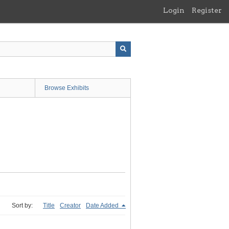
Login
Register
Browse Exhibits
Sort by:
Title
Creator
Date Added