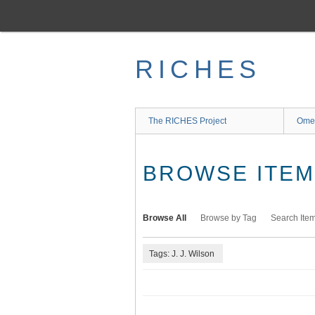
Skip
to
main
content
RICHES
The RICHES Project
Ome
BROWSE ITEMS
Browse All
Browse by Tag
Search Ite
Tags: J. J. Wilson