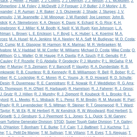
sack
;
J. Heller
;
J. Hutter
;
J. J. Collins
;
J. J. Leemon
;
J. J. Wilson
;
J. L. McMullen
;
J.
Shmerling
;
J. M. Foley
;
J. McDevitt
;
J. P Forquer
;
J. P. Butler
;
J. P. Morley
;
J. R.
exander
;
J. R. Auman
;
J. R. Baker
;
J. S. Olszweski
;
J. Shade
;
J. Sturges
;
J. V.
amoulis
;
J. W. Jeannette
;
J. W. Minogue
;
J. W. Randell
;
Joe Leemon
;
John B.
stick
;
K. A. Steinebronn
;
K. A. Oleson
;
K. Davis
;
K. Echard
;
K. G. Rice
;
K. H.
einebronn
;
K. J. Miller
;
K. M. Booth
;
K. Neill
;
K. W. Rugh
;
Ken Johnson
;
L. A.
hlman
;
L. Brown
;
L. E. Erickson
;
L. F. Boyd
;
L. K. Huber
;
L. K. Koering
;
M. A.
rces
;
M. A. Husel
;
M. A. Jenkins
;
M. A. Neeley
;
M. A. Saft
;
M. Budjevac
;
M. D. Costa
;
 D. Cump
;
M. E. Glasgow
;
M. Harmon
;
M. K. Marinac
;
M. R. Verbraeken
;
M.
lvatore
;
M. V. Haddad
;
M. W. Confer
;
M. Williams
;
Michael D. Costa
;
Mike Costa
;
O.
 Willson
;
O. L. Walter
;
O. M. Hauge
;
P. A. Davila
;
P. A. Szuch
;
P. E. Genutis
;
P. F.
Cauley
;
P. F. Rozelle
;
P. G. Abdalla
;
P. Grodecky
;
P. J. Murphy
;
P. L. McGaha
;
P. M.
rter
;
P. Murray
;
P. S. Zeimann
;
P. V. Bancroft
;
P. Vaughn
;
R. A. Dunderdale
;
R. B.
enkowski
;
R. B. Countess
;
R. B. Kennedy
;
R. B. Williamson
;
R. Bell
;
R. Bober
;
R. C.
mber
;
R. C. Lockridge
;
R. C. Moren
;
R. C. Young, Jr.
;
R. D. Howard
;
R. D. Schulte
;
 Desin
;
R. Duverneau
;
R. E. Cannistraro
;
R. E. Nowak
;
R. F. Weddleton
;
R. G. Arra
;
 G. Thompson
;
R. H. O'Neil
;
R. Harbaugh
;
R. Harrelson
;
R. J. Faherer
;
R. J. Gross
;
 J. Grutz
;
R. J. Hillen
;
R. J. Murphy
;
R. J. Zigmont
;
R. Koubeck
;
R. L. Brooks
;
R. L.
ylord
;
R. L. Meeks
;
R. L. Misback
;
R. L. Perez
;
R. M. Bredin
;
R. M. Muraski
;
R. Parr
;
 Prady
;
R. R. Leyendecker
;
R. S. Witman
;
R. Steiner
;
R. T. Greenwood
;
R. T. Ward
;
 Taylor
;
R. W. Ek
;
R. W. Herbert
;
R. W. Kendrick
;
R. W. Woodward
;
Rod Herbert
;
S.
Grisetti
;
S. J. Ginsburg
;
S. J. Peermont
;
S. L. Jones
;
S. L. Quick
;
S. M. Garvey
;
eam Turbine Generator Division
;
STGD
;
Super Tough Gator Division
;
T. A. Gailey
;
 B. O'Hanlon
;
T. Bonham
;
T. E. Burke
;
T. F. Cain
;
T. J. Battineri
;
T. J. Kuchma
;
T. J.
ne
;
T. L. Petit De Mange
;
T. M. Sullivan
;
T. M. Villano
;
T. R. Eves
;
T. S. Aleguas
;
T.