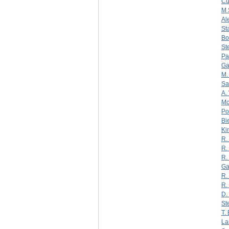
Cu
M 
Al
St
Bo
St
Pa
Ga
M.
Sa
A.
Mc
Po
Bi
Ki
R.
R.
R.
Ga
R.
R.
D. 
St
T.
La