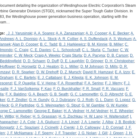
document detailing the organization of Westinghouse Electric Corporation's Steam
rbine Generator Division (STGD), nicknamed the Super Tough Gator Division. In
83, the Westinghouse power generation business operation, starting with the
team…
gs:
. J. J. Yarusinski
;
A. A. Soares
;
A. A. Zanazanian
;
A. D. Cooper
;
A. E. Becker
;
A.
 Andrews
;
A. L. Dionisio
;
A. L. Stock
;
A. R. Collier
;
A. S. Duffendack
;
A. S. Workum
;
A.
dansek
;
Alan D. Cooper
;
B. C. Tadd
;
B. J. Harkiewicz
;
B. M. Kinnie
;
B. Miller
;
C.
lmondo
;
C. Craig
;
C. E. Davies
;
C. L. Schoolcraft
;
C. L. Sturla
;
C. Tucker
;
C. W.
minster
;
C. W. Meck
;
Craig A. Weeks
;
Craig Sturla
;
D. A. Pacyna
;
D. B. Carson
;
D.
 Beddingfield
;
D. D. Schaen
;
D. Duff
;
D. E. Laughlin
;
D. Gringer
;
D. H. Christopher
;
 Hoffower
;
D. Horowitz
;
D. J. Heaton
;
D. L. Miller
;
D. M Johnson
;
D. Mills
;
D. R.
mzavi
;
D. R. Sparker
;
D. W. Drehoff
;
D. Z. Mursch
;
David R. Hamzavi
;
E. A. Izzo
;
E.
 Graham
;
E. C. Bartels
;
E. J. Cattabani
;
E. J. Kilepla
;
E. K. Johnson
;
E. M.
escenzi
;
E. P. Quaglia
;
E. V. Heina
;
F. A. Rosenthal
;
F. A. Serino
;
F. J. Merry
;
F. J.
salle
;
F. J. VanSolkema
;
F. Kao
;
F. O. Burckhalter
;
F. R. Small
;
F. R. Vaccaro
;
F.
lla
;
F. X. Baldino
;
G. A. Beach
;
G. B. Seath
;
G. C. Lamonettin
;
G. D. Albrecht
;
G. E.
ker
;
G. F. Zindler
;
G. H. Gundy
;
G. J. Dubrasxy
;
G. J. Roth
;
G. L. Dann
;
G. Lopez
;
G.
 Heck
;
G. P. Partridge
;
G. S. Weingarten
;
G. Stout
;
G. W. Gamble
;
G. W. Kunkle
;
orge C. Lamonettin
;
George E. Baker
;
H. A. Vedner
;
H. Art Vedner
;
H. E. Wheeler
;
H. Wittig
;
H. Reber
;
H. S. Grassian
;
H. S. Zischkau
;
H. W. Lang
;
H. Waltersdorf
;
I.
happacher
;
J. A. Cole
;
J. A. Giuliucci
;
J. A. Linzel
;
J. A. Lowrie
;
J. Alba
;
J. B. Bostick
;
 Bongartz
;
J. C. Spaziani
;
J. Cicinelli
;
J. Cienki
;
J. D. Calloway
;
J. D. Conrad
;
J. F.
llen
;
J. F. McNamara
;
J. F. Sperry
;
J. F. Traexler
;
J. G. Nolan
;
J. Gill
;
J. Green
;
J. H.