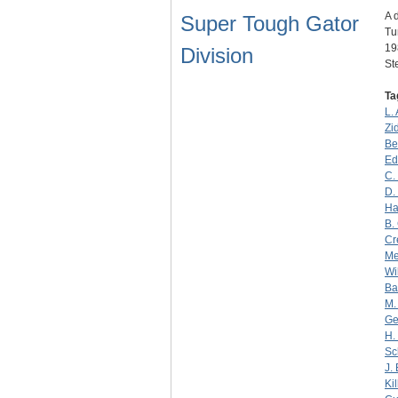
A 
Super Tough Gator
Tu
19
Division
S
Ta
L.
Zi
Be
Ed
C.
D.
Ha
B.
Cr
Me
Wi
Ba
M.
Ge
H. 
Sc
J.
Ki