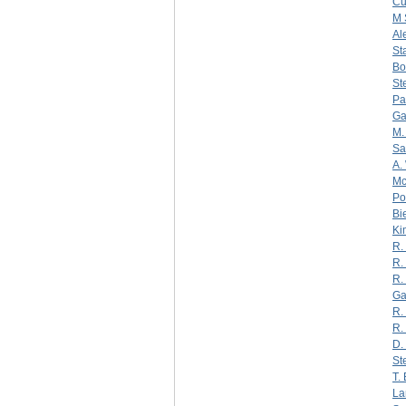
Cu
M 
Al
St
Bo
St
Pa
Ga
M.
Sa
A.
Mc
Po
Bi
Ki
R.
R.
R.
Ga
R.
R.
D. 
St
T.
La