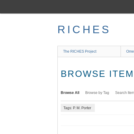
Skip
to
main
content
RICHES
The RICHES Project
Ome
BROWSE ITEMS
Browse All
Browse by Tag
Search Ite
Tags: P. M. Porter