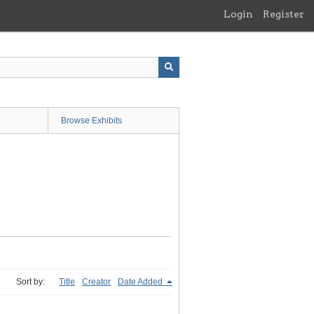
Login
Register
Browse Exhibits
Sort by:
Title
Creator
Date Added