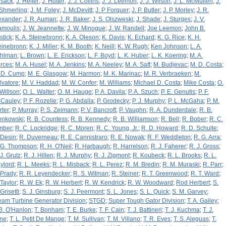
sack
;
J. Heller
;
J. Hutter
;
J. J. Collins
;
J. J. Leemon
;
J. J. Wilson
;
J. L. McMullen
;
J.
Shmerling
;
J. M. Foley
;
J. McDevitt
;
J. P Forquer
;
J. P. Butler
;
J. P. Morley
;
J. R.
exander
;
J. R. Auman
;
J. R. Baker
;
J. S. Olszweski
;
J. Shade
;
J. Sturges
;
J. V.
amoulis
;
J. W. Jeannette
;
J. W. Minogue
;
J. W. Randell
;
Joe Leemon
;
John B.
stick
;
K. A. Steinebronn
;
K. A. Oleson
;
K. Davis
;
K. Echard
;
K. G. Rice
;
K. H.
einebronn
;
K. J. Miller
;
K. M. Booth
;
K. Neill
;
K. W. Rugh
;
Ken Johnson
;
L. A.
hlman
;
L. Brown
;
L. E. Erickson
;
L. F. Boyd
;
L. K. Huber
;
L. K. Koering
;
M. A.
rces
;
M. A. Husel
;
M. A. Jenkins
;
M. A. Neeley
;
M. A. Saft
;
M. Budjevac
;
M. D. Costa
;
 D. Cump
;
M. E. Glasgow
;
M. Harmon
;
M. K. Marinac
;
M. R. Verbraeken
;
M.
lvatore
;
M. V. Haddad
;
M. W. Confer
;
M. Williams
;
Michael D. Costa
;
Mike Costa
;
O.
 Willson
;
O. L. Walter
;
O. M. Hauge
;
P. A. Davila
;
P. A. Szuch
;
P. E. Genutis
;
P. F.
Cauley
;
P. F. Rozelle
;
P. G. Abdalla
;
P. Grodecky
;
P. J. Murphy
;
P. L. McGaha
;
P. M.
rter
;
P. Murray
;
P. S. Zeimann
;
P. V. Bancroft
;
P. Vaughn
;
R. A. Dunderdale
;
R. B.
enkowski
;
R. B. Countess
;
R. B. Kennedy
;
R. B. Williamson
;
R. Bell
;
R. Bober
;
R. C.
mber
;
R. C. Lockridge
;
R. C. Moren
;
R. C. Young, Jr.
;
R. D. Howard
;
R. D. Schulte
;
 Desin
;
R. Duverneau
;
R. E. Cannistraro
;
R. E. Nowak
;
R. F. Weddleton
;
R. G. Arra
;
 G. Thompson
;
R. H. O'Neil
;
R. Harbaugh
;
R. Harrelson
;
R. J. Faherer
;
R. J. Gross
;
 J. Grutz
;
R. J. Hillen
;
R. J. Murphy
;
R. J. Zigmont
;
R. Koubeck
;
R. L. Brooks
;
R. L.
ylord
;
R. L. Meeks
;
R. L. Misback
;
R. L. Perez
;
R. M. Bredin
;
R. M. Muraski
;
R. Parr
;
 Prady
;
R. R. Leyendecker
;
R. S. Witman
;
R. Steiner
;
R. T. Greenwood
;
R. T. Ward
;
 Taylor
;
R. W. Ek
;
R. W. Herbert
;
R. W. Kendrick
;
R. W. Woodward
;
Rod Herbert
;
S.
Grisetti
;
S. J. Ginsburg
;
S. J. Peermont
;
S. L. Jones
;
S. L. Quick
;
S. M. Garvey
;
eam Turbine Generator Division
;
STGD
;
Super Tough Gator Division
;
T. A. Gailey
;
 B. O'Hanlon
;
T. Bonham
;
T. E. Burke
;
T. F. Cain
;
T. J. Battineri
;
T. J. Kuchma
;
T. J.
ne
;
T. L. Petit De Mange
;
T. M. Sullivan
;
T. M. Villano
;
T. R. Eves
;
T. S. Aleguas
;
T.