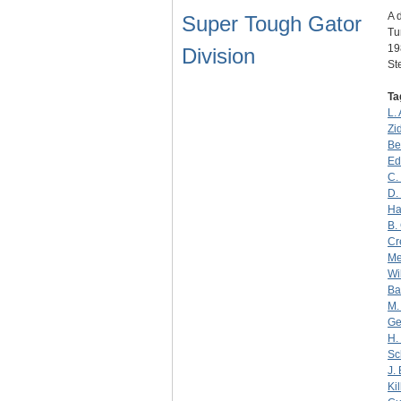
A 
Super Tough Gator
Tu
19
Division
S
Ta
L.
Zi
Be
Ed
C.
D.
Ha
B.
Cr
Me
Wi
Ba
M.
Ge
H. 
Sc
J.
Ki