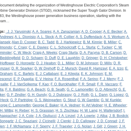
document detailing the organization of Westinghouse Electric Corporation's Steam
rbine Generator Division (STGD), nicknamed the Super Tough Gator Division. In
83, the Westinghouse power generation business operation, starting with the
team…
gs:
. J. J. Yarusinski
;
A. A. Soares
;
A. A. Zanazanian
;
A. D. Cooper
;
A. E. Becker
;
A.
 Andrews
;
A. L. Dionisio
;
A. L. Stock
;
A. R. Collier
;
A. S. Duffendack
;
A. S. Workum
;
A.
dansek
;
Alan D. Cooper
;
B. C. Tadd
;
B. J. Harkiewicz
;
B. M. Kinnie
;
B. Miller
;
C.
lmondo
;
C. Craig
;
C. E. Davies
;
C. L. Schoolcraft
;
C. L. Sturla
;
C. Tucker
;
C. W.
minster
;
C. W. Meck
;
Craig A. Weeks
;
Craig Sturla
;
D. A. Pacyna
;
D. B. Carson
;
D.
 Beddingfield
;
D. D. Schaen
;
D. Duff
;
D. E. Laughlin
;
D. Gringer
;
D. H. Christopher
;
 Hoffower
;
D. Horowitz
;
D. J. Heaton
;
D. L. Miller
;
D. M Johnson
;
D. Mills
;
D. R.
mzavi
;
D. R. Sparker
;
D. W. Drehoff
;
D. Z. Mursch
;
David R. Hamzavi
;
E. A. Izzo
;
E.
 Graham
;
E. C. Bartels
;
E. J. Cattabani
;
E. J. Kilepla
;
E. K. Johnson
;
E. M.
escenzi
;
E. P. Quaglia
;
E. V. Heina
;
F. A. Rosenthal
;
F. A. Serino
;
F. J. Merry
;
F. J.
salle
;
F. J. VanSolkema
;
F. Kao
;
F. O. Burckhalter
;
F. R. Small
;
F. R. Vaccaro
;
F.
lla
;
F. X. Baldino
;
G. A. Beach
;
G. B. Seath
;
G. C. Lamonettin
;
G. D. Albrecht
;
G. E.
ker
;
G. F. Zindler
;
G. H. Gundy
;
G. J. Dubrasxy
;
G. J. Roth
;
G. L. Dann
;
G. Lopez
;
G.
 Heck
;
G. P. Partridge
;
G. S. Weingarten
;
G. Stout
;
G. W. Gamble
;
G. W. Kunkle
;
orge C. Lamonettin
;
George E. Baker
;
H. A. Vedner
;
H. Art Vedner
;
H. E. Wheeler
;
H. Wittig
;
H. Reber
;
H. S. Grassian
;
H. S. Zischkau
;
H. W. Lang
;
H. Waltersdorf
;
I.
happacher
;
J. A. Cole
;
J. A. Giuliucci
;
J. A. Linzel
;
J. A. Lowrie
;
J. Alba
;
J. B. Bostick
;
 Bongartz
;
J. C. Spaziani
;
J. Cicinelli
;
J. Cienki
;
J. D. Calloway
;
J. D. Conrad
;
J. F.
llen
;
J. F. McNamara
;
J. F. Sperry
;
J. F. Traexler
;
J. G. Nolan
;
J. Gill
;
J. Green
;
J. H.