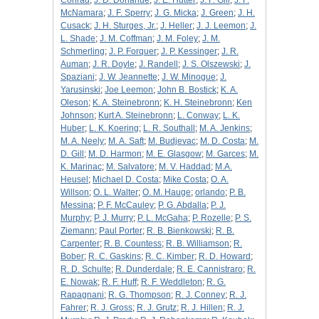
Conrad
;
J. D. Donahue
;
J. E. Hutter
;
J. F. Gill
;
J. F.
McNamara
;
J. F. Sperry
;
J. G. Micka
;
J. Green
;
J. H.
Cusack
;
J. H. Sturges, Jr.
;
J. Heller
;
J. J. Leemon
;
J.
L. Shade
;
J. M. Coffman
;
J. M. Foley
;
J. M.
Schmerling
;
J. P. Forquer
;
J. P. Kessinger
;
J. R.
Auman
;
J. R. Doyle
;
J. Randell
;
J. S. Olszewski
;
J.
Spaziani
;
J. W. Jeannette
;
J. W. Minogue
;
J.
Yarusinski
;
Joe Leemon
;
John B. Bostick
;
K. A.
Oleson
;
K. A. Steinebronn
;
K. H. Steinebronn
;
Ken
Johnson
;
Kurt A. Steinebronn
;
L. Conway
;
L. K.
Huber
;
L. K. Koering
;
L. R. Southall
;
M. A. Jenkins
;
M. A. Neely
;
M. A. Saft
;
M. Budjevac
;
M. D. Costa
;
M.
D. Gill
;
M. D. Harmon
;
M. E. Glasgow
;
M. Garces
;
M.
K. Marinac
;
M. Salvatore
;
M. V. Haddad
;
M.A.
Heusel
;
Michael D. Costa
;
Mike Costa
;
O. A.
Willson
;
O. L. Walter
;
O. M. Hauge
;
orlando
;
P. B.
Messina
;
P. F. McCauley
;
P. G. Abdalla
;
P. J.
Murphy
;
P. J. Murry
;
P. L. McGaha
;
P. Rozelle
;
P. S.
Ziemann
;
Paul Porter
;
R. B. Bienkowski
;
R. B.
Carpenter
;
R. B. Countess
;
R. B. Williamson
;
R.
Bober
;
R. C. Gaskins
;
R. C. Kimber
;
R. D. Howard
;
R. D. Schulte
;
R. Dunderdale
;
R. E. Cannistraro
;
R.
E. Nowak
;
R. F. Huff
;
R. F. Weddleton
;
R. G.
Rapagnani
;
R. G. Thompson
;
R. J. Conney
;
R. J.
Fahrer
;
R. J. Gross
;
R. J. Grutz
;
R. J. Hillen
;
R. J.