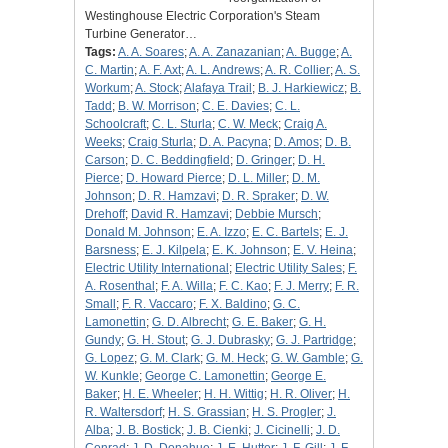
Westinghouse Electric Corporation's Steam
Turbine Generator…
Tags:
A. A. Soares
;
A. A. Zanazanian
;
A. Bugge
;
A.
C. Martin
;
A. F. Axt
;
A. L. Andrews
;
A. R. Collier
;
A. S.
Workum
;
A. Stock
;
Alafaya Trail
;
B. J. Harkiewicz
;
B.
Tadd
;
B. W. Morrison
;
C. E. Davies
;
C. L.
Schoolcraft
;
C. L. Sturla
;
C. W. Meck
;
Craig A.
Weeks
;
Craig Sturla
;
D. A. Pacyna
;
D. Amos
;
D. B.
Carson
;
D. C. Beddingfield
;
D. Gringer
;
D. H.
Pierce
;
D. Howard Pierce
;
D. L. Miller
;
D. M.
Johnson
;
D. R. Hamzavi
;
D. R. Spraker
;
D. W.
Drehoff
;
David R. Hamzavi
;
Debbie Mursch
;
Donald M. Johnson
;
E. A. Izzo
;
E. C. Bartels
;
E. J.
Barsness
;
E. J. Kilpela
;
E. K. Johnson
;
E. V. Heina
;
Electric Utility International
;
Electric Utility Sales
;
F.
A. Rosenthal
;
F. A. Willa
;
F. C. Kao
;
F. J. Merry
;
F. R.
Small
;
F. R. Vaccaro
;
F. X. Baldino
;
G. C.
Lamonettin
;
G. D. Albrecht
;
G. E. Baker
;
G. H.
Gundy
;
G. H. Stout
;
G. J. Dubrasky
;
G. J. Partridge
;
G. Lopez
;
G. M. Clark
;
G. M. Heck
;
G. W. Gamble
;
G.
W. Kunkle
;
George C. Lamonettin
;
George E.
Baker
;
H. E. Wheeler
;
H. H. Wittig
;
H. R. Oliver
;
H.
R. Waltersdorf
;
H. S. Grassian
;
H. S. Progler
;
J.
Alba
;
J. B. Bostick
;
J. B. Cienki
;
J. Cicinelli
;
J. D.