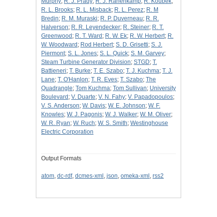
Murphy
;
R. J. Prady
;
R. J. Rahenkamp
;
R. Koubek
;
R. L. Brooks
;
R. L. Misback
;
R. L. Perez
;
R. M
Bredin
;
R. M. Muraski
;
R. P. Duverneau
;
R. R.
Halverson
;
R. R. Leyendecker
;
R. Steiner
;
R. T.
Greenwood
;
R. T. Ward
;
R. W. Ek
;
R. W. Herbert
;
R.
W. Woodward
;
Rod Herbert
;
S. D. Grisetti
;
S. J.
Piermont
;
S. L. Jones
;
S. L. Quick
;
S. M. Garvey
;
Steam Turbine Generator Division
;
STGD
;
T.
Battieneri
;
T. Burke
;
T. E. Szabo
;
T. J. Kuchma
;
T. J.
Lane
;
T. O'Hanlon
;
T. R. Eves
;
T. Szabo
;
The
Quadrangle
;
Tom Kuchma
;
Tom Sullivan
;
University
Boulevard
;
V. Duarte
;
V. N. Fahy
;
V. Papadopoulos
;
V. S. Anderson
;
W. Davis
;
W. E. Johnson
;
W. F.
Knowles
;
W. J. Pagonis
;
W. J. Walker
;
W. M. Oliver
;
W. R. Ryan
;
W. Ruch
;
W. S. Smith
;
Westinghouse
Electric Corporation
Output Formats
atom
,
dc-rdf
,
dcmes-xml
,
json
,
omeka-xml
,
rss2