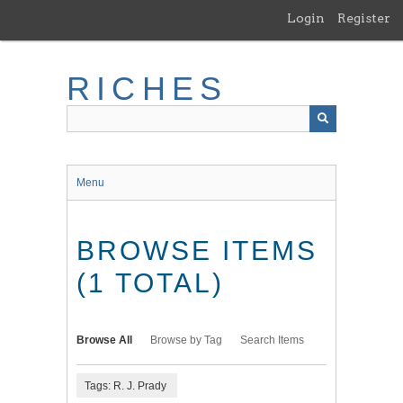
Skip
Login
Register
to
main
content
RICHES
Menu
BROWSE ITEMS
(1 TOTAL)
Browse All
Browse by Tag
Search Items
Tags: R. J. Prady