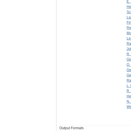
E.
He
Sc
La
Fi
Re
Mo
Le
Ra
Jo
R.
Gl
O.
Ge
Ge
Rac
L.
R.
He
N.
We
Output Formats