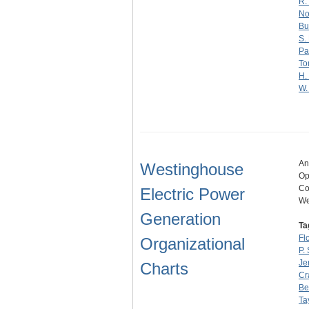
R.
No
Bu
S.
Pa
To
H.
W.
An
Westinghouse
Op
Co
Electric Power
We
Generation
Ta
Flo
Organizational
P.
Je
Charts
Cr
Be
Ta