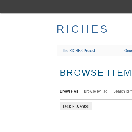
Skip
to
main
content
RICHES
The RICHES Project
Ome
BROWSE ITEMS
Browse All
Browse by Tag
Search Ite
Tags: R. J. Antos