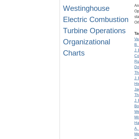
An
Westinghouse
Op
st
Electric Combustion
Or
Turbine Operations
Ta
Va
Organizational
B.
J.
Charts
Co
Ru
Do
Th
J.
Hi
Ja
Th
J.
Bo
We
Mi
H
A.
Me