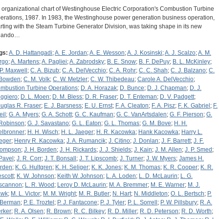
 organizational chart of Westinghouse Electric Corporation's Combustion Turbine
erations, 1987. In 1983, the Westinghouse power generation business operation,
arting with the Steam Turbine Generator Division, was taking shape in its new
lando…
gs:
A. D. Hattangadi
;
A. E. Jordan
;
A. E. Wesson
;
A. J. Kosinski
;
A. J. Scalzo
;
A. M.
rgo
;
A. Martens
;
A. Pagliei
;
A. Zabrodsky
;
B. E. Snow
;
B. F. DePuy
;
B. L. McKinley
;
 P. Maxwell
;
C. A. Bizub
;
C. A. DelVecchio
;
C. A. Rohr
;
C. C. Shah
;
C. J. Balzano
;
C.
 Bowden
;
C. M. Volk
;
C. W. Metzler
;
C. W. Thibedeau
;
Carole A. DelVecchio
;
mbustion Turbine Operations
;
D. A. Horazak
;
D. Bunce
;
D. J. Chapman
;
D. J.
ggiero
;
D. L. Moen
;
D. M. Bless
;
D. R. Fraser
;
D. T. Enteman
;
D. V. Padgett
;
uglas R. Fraser
;
E. J. Barsness
;
E. U. Ernst
;
F. A. Cleaton
;
F. A. Pisz
;
F. K. Gabriel
;
F.
eil
;
G. A. Myers
;
G. A. Schott
;
G. C. Kaufman
;
G. C. VanArtsdalen
;
G. F. Pierson
;
G.
 Robinson
;
G. J. Savastano
;
G. L. Eaton
;
G. L. Thomas
;
G. M. Bove
;
H. H.
elbronner
;
H. H. Wisch
;
H. L. Jaeger
;
H. R. Kacowka
;
Hank Kacowka
;
Harry L.
eger
;
Henry R. Kacowka
;
J. A. Rumancik
;
J. Citino
;
J. Donlan
;
J. F. Barrett
;
J. F.
ompson
;
J. H. Borden
;
J. H. Rickards
;
J. J. Shields
;
J. Kain
;
J. M. Allen
;
J. P. Smed
;
 Pavel
;
J. R. Corr
;
J. T. Bonsall
;
J. T. Lipscomb
;
J. Turner
;
J. W. Myers
;
James H.
rden
;
K. G. Hultgren
;
K. H. Seliger
;
K. K. Jones
;
K. M. Thomas
;
K. R. Cooper
;
K. R.
scott
;
K. W. Johnson
;
Keith W. Johnson
;
L. A. Loden
;
L. D. McLaurin
;
L. G.
scannon
;
L. R. Wood
;
Leroy D. McLaurin
;
M. A. Bremmer
;
M. E. Warner
;
M. J.
awk
;
M. L. Victor
;
M. M. Wright
;
M. R. Butler
;
N. Hart
;
N. Middleton
;
O. L. Bertsch
;
P.
 Berman
;
P. E. Troztel
;
P. J. Fantacone
;
P. J. Tyler
;
P. L. Sorrell
;
P. W. Pillsbury
;
R. A.
rker
;
R. A. Olsen
;
R. Brown
;
R. C. Bilkey
;
R. D. Miller
;
R. D. Peterson
;
R. D. Worth
;