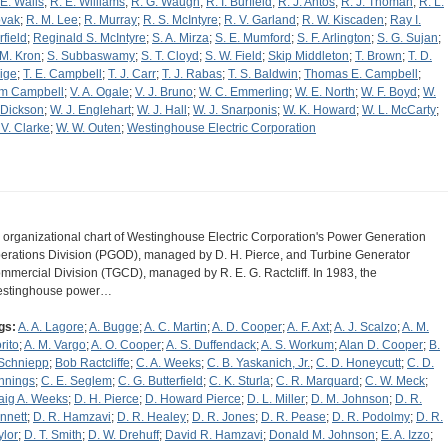
 E. Walls
;
R. E. Williams
;
R. G. Waugh
;
R. I. Burfield
;
R. J. Antos
;
R. J. Thoman
;
R. L.
vak
;
R. M. Lee
;
R. Murray
;
R. S. McIntyre
;
R. V. Garland
;
R. W. Kiscaden
;
Ray I.
rfield
;
Reginald S. McIntyre
;
S. A. Mirza
;
S. E. Mumford
;
S. F. Arlington
;
S. G. Sujan
;
 M. Kron
;
S. Subbaswamy
;
S. T. Cloyd
;
S. W. Field
;
Skip Middleton
;
T. Brown
;
T. D.
ige
;
T. E. Campbell
;
T. J. Carr
;
T. J. Rabas
;
T. S. Baldwin
;
Thomas E. Campbell
;
m Campbell
;
V. A. Ogale
;
V. J. Bruno
;
W. C. Emmerling
;
W. E. North
;
W. F. Boyd
;
W.
 Dickson
;
W. J. Englehart
;
W. J. Hall
;
W. J. Snarponis
;
W. K. Howard
;
W. L. McCarty
;
 V. Clarke
;
W. W. Outen
;
Westinghouse Electric Corporation
 organizational chart of Westinghouse Electric Corporation's Power Generation
erations Division (PGOD), managed by D. H. Pierce, and Turbine Generator
mmercial Division (TGCD), managed by R. E. G. Ractcliff. In 1983, the
stinghouse power…
gs:
A. A. Lagore
;
A. Bugge
;
A. C. Martin
;
A. D. Cooper
;
A. F. Axt
;
A. J. Scalzo
;
A. M.
rito
;
A. M. Vargo
;
A. O. Cooper
;
A. S. Duffendack
;
A. S. Workum
;
Alan D. Cooper
;
B.
 Schniepp
;
Bob Ractcliffe
;
C. A. Weeks
;
C. B. Yaskanich, Jr.
;
C. D. Honeycutt
;
C. D.
nnings
;
C. E. Seglem
;
C. G. Butterfield
;
C. K. Sturla
;
C. R. Marquard
;
C. W. Meck
;
aig A. Weeks
;
D. H. Pierce
;
D. Howard Pierce
;
D. L. Miller
;
D. M. Johnson
;
D. R.
nnett
;
D. R. Hamzavi
;
D. R. Healey
;
D. R. Jones
;
D. R. Pease
;
D. R. Podolmy
;
D. R.
ylor
;
D. T. Smith
;
D. W. Drehuff
;
David R. Hamzavi
;
Donald M. Johnson
;
E. A. Izzo
;