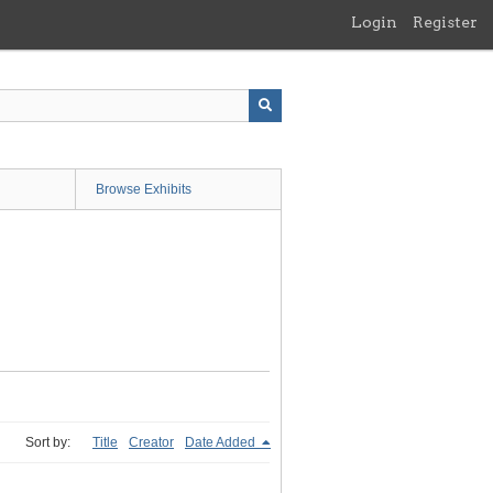
Login
Register
Browse Exhibits
Sort by:
Title
Creator
Date Added