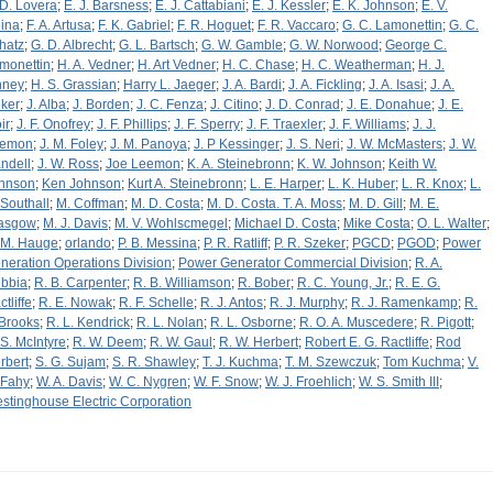
 D. Lovera
;
E. J. Barsness
;
E. J. Cattabiani
;
E. J. Kessler
;
E. K. Johnson
;
E. V.
ina
;
F. A. Artusa
;
F. K. Gabriel
;
F. R. Hoguet
;
F. R. Vaccaro
;
G. C. Lamonettin
;
G. C.
hatz
;
G. D. Albrecht
;
G. L. Bartsch
;
G. W. Gamble
;
G. W. Norwood
;
George C.
monettin
;
H. A. Vedner
;
H. Art Vedner
;
H. C. Chase
;
H. C. Weatherman
;
H. J.
nney
;
H. S. Grassian
;
Harry L. Jaeger
;
J. A. Bardi
;
J. A. Fickling
;
J. A. Isasi
;
J. A.
ker
;
J. Alba
;
J. Borden
;
J. C. Fenza
;
J. Citino
;
J. D. Conrad
;
J. E. Donahue
;
J. E.
ir
;
J. F. Onofrey
;
J. F. Phillips
;
J. F. Sperry
;
J. F. Traexler
;
J. F. Williams
;
J. J.
emon
;
J. M. Foley
;
J. M. Panoya
;
J. P Kessinger
;
J. S. Neri
;
J. W. McMasters
;
J. W.
ndell
;
J. W. Ross
;
Joe Leemon
;
K. A. Steinebronn
;
K. W. Johnson
;
Keith W.
hnson
;
Ken Johnson
;
Kurt A. Steinebronn
;
L. E. Harper
;
L. K. Huber
;
L. R. Knox
;
L.
 Southall
;
M. Coffman
;
M. D. Costa
;
M. D. Costa. T. A. Moss
;
M. D. Gill
;
M. E.
asgow
;
M. J. Davis
;
M. V. Wohlscmegel
;
Michael D. Costa
;
Mike Costa
;
O. L. Walter
;
 M. Hauge
;
orlando
;
P. B. Messina
;
P. R. Ratliff
;
P. R. Szeker
;
PGCD
;
PGOD
;
Power
neration Operations Division
;
Power Generator Commercial Division
;
R. A.
bbia
;
R. B. Carpenter
;
R. B. Williamson
;
R. Bober
;
R. C. Young, Jr.
;
R. E. G.
tliffe
;
R. E. Nowak
;
R. F. Schelle
;
R. J. Antos
;
R. J. Murphy
;
R. J. Ramenkamp
;
R.
 Brooks
;
R. L. Kendrick
;
R. L. Nolan
;
R. L. Osborne
;
R. O. A. Muscedere
;
R. Pigott
;
 S. McIntyre
;
R. W. Deem
;
R. W. Gaul
;
R. W. Herbert
;
Robert E. G. Ractliffe
;
Rod
rbert
;
S. G. Sujam
;
S. R. Shawley
;
T. J. Kuchma
;
T. M. Szewczuk
;
Tom Kuchma
;
V.
 Fahy
;
W. A. Davis
;
W. C. Nygren
;
W. F. Snow
;
W. J. Froehlich
;
W. S. Smith III
;
stinghouse Electric Corporation