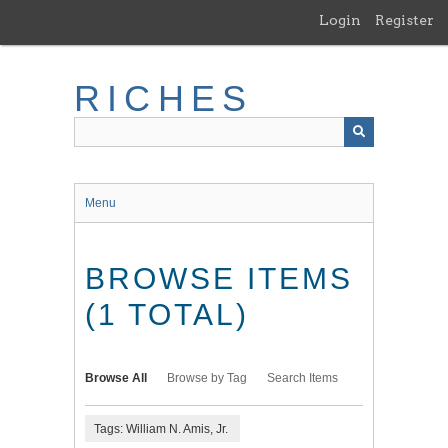
Skip
Login
Register
to
main
content
RICHES
Menu
BROWSE ITEMS
(1 TOTAL)
Browse All
Browse by Tag
Search Items
Tags: William N. Amis, Jr.