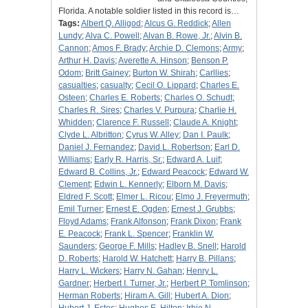
Florida. A notable soldier listed in this record is…
Tags:
Albert Q. Alligod
;
Alcus G. Reddick
;
Allen
Lundy
;
Alva C. Powell
;
Alvan B. Rowe, Jr.
;
Alvin B.
Cannon
;
Amos F. Brady
;
Archie D. Clemons
;
Army
;
Arthur H. Davis
;
Averette A. Hinson
;
Benson P.
Odom
;
Britt Gainey
;
Burton W. Shirah
;
Carllies
;
casualties
;
casualty
;
Cecil O. Lippard
;
Charles E.
Osteen
;
Charles E. Roberts
;
Charles O. Schudt
;
Charles R. Sires
;
Charles V. Purpura
;
Charlie H.
Whidden
;
Clarence F. Russell
;
Claude A. Knight
;
Clyde L. Albritton
;
Cyrus W. Alley
;
Dan I. Paulk
;
Daniel J. Fernandez
;
David L. Robertson
;
Earl D.
Williams
;
Early R. Harris, Sr.
;
Edward A. Luif
;
Edward B. Collins, Jr.
;
Edward Peacock
;
Edward W.
Clement
;
Edwin L. Kennerly
;
Elborn M. Davis
;
Eldred F. Scott
;
Elmer L. Ricou
;
Elmo J. Freyermuth
;
Emil Turner
;
Ernest E. Ogden
;
Ernest J. Grubbs
;
Floyd Adams
;
Frank Alfonson
;
Frank Dixon
;
Frank
E. Peacock
;
Frank L. Spencer
;
Franklin W.
Saunders
;
George F. Mills
;
Hadley B. Snell
;
Harold
D. Roberts
;
Harold W. Hatchett
;
Harry B. Pillans
;
Harry L. Wickers
;
Harry N. Gahan
;
Henry L.
Gardner
;
Herbert I. Turner, Jr.
;
Herbert P. Tomlinson
;
Herman Roberts
;
Hiram A. Gill
;
Hubert A. Dion
;