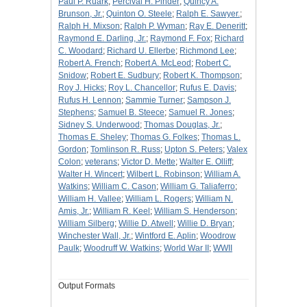
Paul P. Ruark
;
Percival H. Pinder
;
Quincy A.
Brunson, Jr.
;
Quinton O. Steele
;
Ralph E. Sawyer.
;
Ralph H. Mixson
;
Ralph P. Wyman
;
Ray E. Deneritt
;
Raymond E. Darling, Jr.
;
Raymond F. Fox
;
Richard
C. Woodard
;
Richard U. Ellerbe
;
Richmond Lee
;
Robert A. French
;
Robert A. McLeod
;
Robert C.
Snidow
;
Robert E. Sudbury
;
Robert K. Thompson
;
Roy J. Hicks
;
Roy L. Chancellor
;
Rufus E. Davis
;
Rufus H. Lennon
;
Sammie Turner
;
Sampson J.
Stephens
;
Samuel B. Steece
;
Samuel R. Jones
;
Sidney S. Underwood
;
Thomas Douglas, Jr.
;
Thomas E. Sheley
;
Thomas G. Folkes
;
Thomas L.
Gordon
;
Tomlinson R. Russ
;
Upton S. Peters
;
Valex
Colon
;
veterans
;
Victor D. Mette
;
Walter E. Olliff
;
Walter H. Wincert
;
Wilbert L. Robinson
;
William A.
Watkins
;
William C. Cason
;
William G. Taliaferro
;
William H. Vallee
;
William L. Rogers
;
William N.
Amis, Jr.
;
William R. Keel
;
William S. Henderson
;
William Silberg
;
Willie D. Atwell
;
Willie D. Bryan
;
Winchester Wall, Jr.
;
Wintford E. Aplin
;
Woodrow
Paulk
;
Woodruff W. Watkins
;
World War II
;
WWII
Output Formats