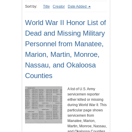
Sort by:
Title
Creator
Date Added
World War II Honor List of
Dead and Missing Military
Personnel from Manatee,
Marion, Martin, Monroe,
Nassau, and Okaloosa
Counties
A list of U.S. Army
servicemen reporter
either killed or missing
during World War II. This
particular page shows
servicemen from
Manatee, Marion,
Martin, Monroe, Nassau,
and Okaloosa Counties,