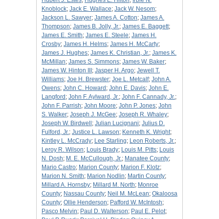
Hubert J. Estes
;
Hughes E. Hilton
;
Irbie N.
Knoblock
;
Jack E. Wallace
;
Jack W. Nesom
;
Jackson L. Sawyer
;
James A. Cotton
;
James A.
Thompson
;
James B. Jolly, Jr.
;
James E. Baggett
;
James E. Smith
;
James E. Steele
;
James H.
Crosby
;
James H. Helms
;
James H. McCarty
;
James J. Hughes
;
James K. Christian, Jr.
;
James K.
McMillan
;
James S. Simmons
;
James W. Baker
;
James W. Hinton III
;
Jasper H. Argo
;
Jewell T.
Williams
;
Joe H. Brewster
;
Joe L. Metcalf
;
John A.
Owens
;
John C. Howard
;
John E. Davis
;
John E.
Langford
;
John F. Aylward, Jr.
;
John F. Cannady, Jr.
;
John F. Parrish
;
John Moore
;
John P. Jones
;
John
S. Walker
;
Joseph J. McGee
;
Joseph R. Whaley
;
Joseph W. Birdwell
;
Julian Lucignani
;
Julius D.
Fulford, Jr.
;
Justice L. Lawson
;
Kenneth K. Wright
;
Kintley L. McCrady
;
Lee Starling
;
Leon Roberts, Jr.
;
Leroy R. Wilson
;
Louis Brady
;
Louis M. Pitts
;
Louis
N. Dosh
;
M. E. McCullough, Jr.
;
Manatee County
;
Mario Castro
;
Marion County
;
Marion F. Klotz
;
Marion N. Smith
;
Marion Nodlin
;
Martin County
;
Millard A. Hornsby
;
Millard M. North
;
Monroe
County
;
Nassau County
;
Neil M. McLean
;
Okaloosa
County
;
Ollie Henderson
;
Pafford W. McIntosh
;
Pasco Melvin
;
Paul D. Walterson
;
Paul E. Pelot
;