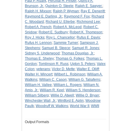
Paul P. Ruark
;
Percival H. Pinder
;
Quincy A.
Brunson, Jr.
;
Quinton O. Steele
;
Ralph E. Sawyer.
;
Ralph H. Mixson
;
Ralph P. Wyman
;
Ray E. Deneritt
;
Raymond E. Darling, Jr.
;
Raymond F. Fox
;
Richard
C. Woodard
;
Richard U. Ellerbe
;
Richmond Lee
;
Robert A. French
;
Robert A. McLeod
;
Robert C.
Snidow
;
Robert E. Sudbury
;
Robert K. Thompson
;
Roy J. Hicks
;
Roy L. Chancellor
;
Rufus E. Davis
;
Rufus H. Lennon
;
Sammie Turner
;
Sampson J.
Stephens
;
Samuel B. Steece
;
Samuel R. Jones
;
Sidney S. Underwood
;
Thomas Douglas, Jr.
;
Thomas E. Sheley
;
Thomas G. Folkes
;
Thomas L.
Gordon
;
Tomlinson R. Russ
;
Upton S. Peters
;
Valex
Colon
;
veterans
;
Victor D. Mette
;
Walter E. Olliff
;
Walter H. Wincert
;
Wilbert L. Robinson
;
William A.
Watkins
;
William C. Cason
;
William G. Taliaferro
;
William H. Vallee
;
William L. Rogers
;
William N.
Amis, Jr.
;
William R. Keel
;
William S. Henderson
;
William Silberg
;
Willie D. Atwell
;
Willie D. Bryan
;
Winchester Wall, Jr.
;
Wintford E. Aplin
;
Woodrow
Paulk
;
Woodruff W. Watkins
;
World War II
;
WWII
Output Formats