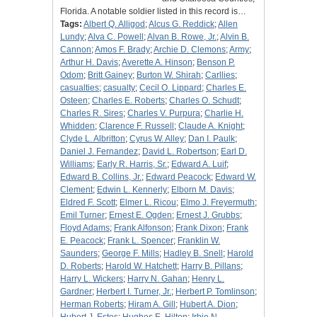
Florida. A notable soldier listed in this record is…
Tags:
Albert Q. Alligod
;
Alcus G. Reddick
;
Allen
Lundy
;
Alva C. Powell
;
Alvan B. Rowe, Jr.
;
Alvin B.
Cannon
;
Amos F. Brady
;
Archie D. Clemons
;
Army
;
Arthur H. Davis
;
Averette A. Hinson
;
Benson P.
Odom
;
Britt Gainey
;
Burton W. Shirah
;
Carllies
;
casualties
;
casualty
;
Cecil O. Lippard
;
Charles E.
Osteen
;
Charles E. Roberts
;
Charles O. Schudt
;
Charles R. Sires
;
Charles V. Purpura
;
Charlie H.
Whidden
;
Clarence F. Russell
;
Claude A. Knight
;
Clyde L. Albritton
;
Cyrus W. Alley
;
Dan I. Paulk
;
Daniel J. Fernandez
;
David L. Robertson
;
Earl D.
Williams
;
Early R. Harris, Sr.
;
Edward A. Luif
;
Edward B. Collins, Jr.
;
Edward Peacock
;
Edward W.
Clement
;
Edwin L. Kennerly
;
Elborn M. Davis
;
Eldred F. Scott
;
Elmer L. Ricou
;
Elmo J. Freyermuth
;
Emil Turner
;
Ernest E. Ogden
;
Ernest J. Grubbs
;
Floyd Adams
;
Frank Alfonson
;
Frank Dixon
;
Frank
E. Peacock
;
Frank L. Spencer
;
Franklin W.
Saunders
;
George F. Mills
;
Hadley B. Snell
;
Harold
D. Roberts
;
Harold W. Hatchett
;
Harry B. Pillans
;
Harry L. Wickers
;
Harry N. Gahan
;
Henry L.
Gardner
;
Herbert I. Turner, Jr.
;
Herbert P. Tomlinson
;
Herman Roberts
;
Hiram A. Gill
;
Hubert A. Dion
;