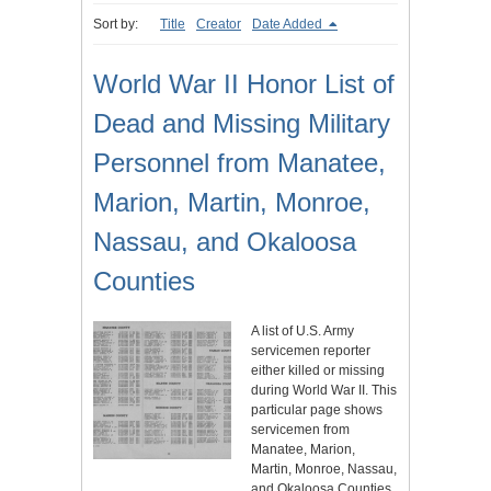
Sort by:
Title
Creator
Date Added
World War II Honor List of
Dead and Missing Military
Personnel from Manatee,
Marion, Martin, Monroe,
Nassau, and Okaloosa
Counties
A list of U.S. Army
servicemen reporter
either killed or missing
during World War II. This
particular page shows
servicemen from
Manatee, Marion,
Martin, Monroe, Nassau,
and Okaloosa Counties,