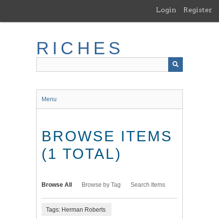
Skip
Login
Register
to
main
content
RICHES
Menu
BROWSE ITEMS
(1 TOTAL)
Browse All
Browse by Tag
Search Items
Tags: Herman Roberts