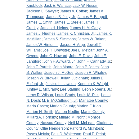
Hubert J. Estes
;
Hughes E. Hilton
;
Irbie N.
Knoblock
;
Jack E. Wallace
;
Jack W. Nesom
;
Jackson L. Sawyer
;
James A. Cotton
;
James A.
Thompson
;
James B. Jolly, Jr.
;
James E. Baggett
;
James E. Smith
;
James E. Steele
;
James H.
Crosby
;
James H. Helms
;
James H. McCarty
;
James J. Hughes
;
James K. Christian, Jr.
;
James K.
McMillan
;
James S. Simmons
;
James W. Baker
;
James W. Hinton III
;
Jasper H. Argo
;
Jewell T.
Williams
;
Joe H. Brewster
;
Joe L. Metcalf
;
John A.
Owens
;
John C. Howard
;
John E. Davis
;
John E.
Langford
;
John F. Aylward, Jr.
;
John F. Cannady, Jr.
;
John F. Parrish
;
John Moore
;
John P. Jones
;
John
S. Walker
;
Joseph J. McGee
;
Joseph R. Whaley
;
Joseph W. Birdwell
;
Julian Lucignani
;
Julius D.
Fulford, Jr.
;
Justice L. Lawson
;
Kenneth K. Wright
;
Kintley L. McCrady
;
Lee Starling
;
Leon Roberts, Jr.
;
Leroy R. Wilson
;
Louis Brady
;
Louis M. Pitts
;
Louis
N. Dosh
;
M. E. McCullough, Jr.
;
Manatee County
;
Mario Castro
;
Marion County
;
Marion F. Klotz
;
Marion N. Smith
;
Marion Nodlin
;
Martin County
;
Millard A. Hornsby
;
Millard M. North
;
Monroe
County
;
Nassau County
;
Neil M. McLean
;
Okaloosa
County
;
Ollie Henderson
;
Pafford W. McIntosh
;
Pasco Melvin
;
Paul D. Walterson
;
Paul E. Pelot
;