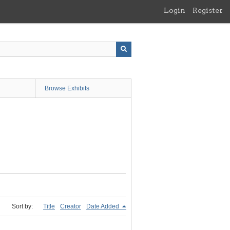
Login
Register
Browse Exhibits
Sort by:
Title
Creator
Date Added