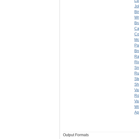
La
Jo
Bi
Wr
Br
Ca
Co
Mc
Pa
Br
Ra
Ri
Sn
Ru
St
Sh
Va
Ro
Va
Wi
Ap
Output Formats