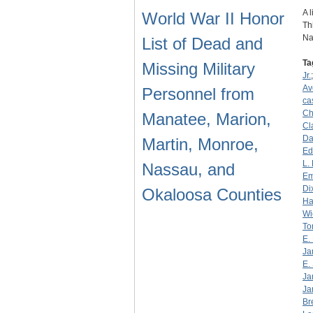
A 
World War II Honor
Th
Na
List of Dead and
Ta
Missing Military
Jr.
Av
Personnel from
ca
Ch
Manatee, Marion,
Cl
Da
Martin, Monroe,
Ed
L.
Nassau, and
Em
Di
Okaloosa Counties
Ha
Wi
To
E.
Ja
E.
Ja
Ja
Br