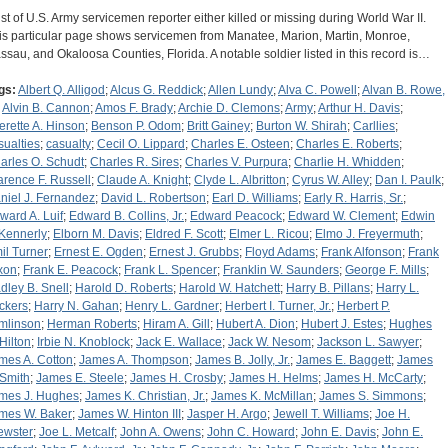
list of U.S. Army servicemen reporter either killed or missing during World War II.
is particular page shows servicemen from Manatee, Marion, Martin, Monroe,
ssau, and Okaloosa Counties, Florida. A notable soldier listed in this record is…
gs:
Albert Q. Alligod
;
Alcus G. Reddick
;
Allen Lundy
;
Alva C. Powell
;
Alvan B. Rowe,
;
Alvin B. Cannon
;
Amos F. Brady
;
Archie D. Clemons
;
Army
;
Arthur H. Davis
;
erette A. Hinson
;
Benson P. Odom
;
Britt Gainey
;
Burton W. Shirah
;
Carllies
;
sualties
;
casualty
;
Cecil O. Lippard
;
Charles E. Osteen
;
Charles E. Roberts
;
arles O. Schudt
;
Charles R. Sires
;
Charles V. Purpura
;
Charlie H. Whidden
;
arence F. Russell
;
Claude A. Knight
;
Clyde L. Albritton
;
Cyrus W. Alley
;
Dan I. Paulk
;
niel J. Fernandez
;
David L. Robertson
;
Earl D. Williams
;
Early R. Harris, Sr.
;
ward A. Luif
;
Edward B. Collins, Jr.
;
Edward Peacock
;
Edward W. Clement
;
Edwin
 Kennerly
;
Elborn M. Davis
;
Eldred F. Scott
;
Elmer L. Ricou
;
Elmo J. Freyermuth
;
il Turner
;
Ernest E. Ogden
;
Ernest J. Grubbs
;
Floyd Adams
;
Frank Alfonson
;
Frank
xon
;
Frank E. Peacock
;
Frank L. Spencer
;
Franklin W. Saunders
;
George F. Mills
;
dley B. Snell
;
Harold D. Roberts
;
Harold W. Hatchett
;
Harry B. Pillans
;
Harry L.
ckers
;
Harry N. Gahan
;
Henry L. Gardner
;
Herbert I. Turner, Jr.
;
Herbert P.
mlinson
;
Herman Roberts
;
Hiram A. Gill
;
Hubert A. Dion
;
Hubert J. Estes
;
Hughes
 Hilton
;
Irbie N. Knoblock
;
Jack E. Wallace
;
Jack W. Nesom
;
Jackson L. Sawyer
;
mes A. Cotton
;
James A. Thompson
;
James B. Jolly, Jr.
;
James E. Baggett
;
James
 Smith
;
James E. Steele
;
James H. Crosby
;
James H. Helms
;
James H. McCarty
;
mes J. Hughes
;
James K. Christian, Jr.
;
James K. McMillan
;
James S. Simmons
;
mes W. Baker
;
James W. Hinton III
;
Jasper H. Argo
;
Jewell T. Williams
;
Joe H.
ewster
;
Joe L. Metcalf
;
John A. Owens
;
John C. Howard
;
John E. Davis
;
John E.