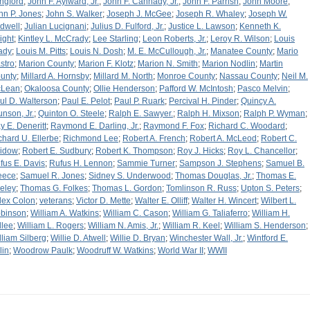
ngford
;
John F. Aylward, Jr.
;
John F. Cannady, Jr.
;
John F. Parrish
;
John Moore
;
hn P. Jones
;
John S. Walker
;
Joseph J. McGee
;
Joseph R. Whaley
;
Joseph W.
rdwell
;
Julian Lucignani
;
Julius D. Fulford, Jr.
;
Justice L. Lawson
;
Kenneth K.
ight
;
Kintley L. McCrady
;
Lee Starling
;
Leon Roberts, Jr.
;
Leroy R. Wilson
;
Louis
ady
;
Louis M. Pitts
;
Louis N. Dosh
;
M. E. McCullough, Jr.
;
Manatee County
;
Mario
stro
;
Marion County
;
Marion F. Klotz
;
Marion N. Smith
;
Marion Nodlin
;
Martin
unty
;
Millard A. Hornsby
;
Millard M. North
;
Monroe County
;
Nassau County
;
Neil M.
Lean
;
Okaloosa County
;
Ollie Henderson
;
Pafford W. McIntosh
;
Pasco Melvin
;
ul D. Walterson
;
Paul E. Pelot
;
Paul P. Ruark
;
Percival H. Pinder
;
Quincy A.
unson, Jr.
;
Quinton O. Steele
;
Ralph E. Sawyer.
;
Ralph H. Mixson
;
Ralph P. Wyman
;
y E. Deneritt
;
Raymond E. Darling, Jr.
;
Raymond F. Fox
;
Richard C. Woodard
;
chard U. Ellerbe
;
Richmond Lee
;
Robert A. French
;
Robert A. McLeod
;
Robert C.
idow
;
Robert E. Sudbury
;
Robert K. Thompson
;
Roy J. Hicks
;
Roy L. Chancellor
;
fus E. Davis
;
Rufus H. Lennon
;
Sammie Turner
;
Sampson J. Stephens
;
Samuel B.
eece
;
Samuel R. Jones
;
Sidney S. Underwood
;
Thomas Douglas, Jr.
;
Thomas E.
eley
;
Thomas G. Folkes
;
Thomas L. Gordon
;
Tomlinson R. Russ
;
Upton S. Peters
;
lex Colon
;
veterans
;
Victor D. Mette
;
Walter E. Olliff
;
Walter H. Wincert
;
Wilbert L.
binson
;
William A. Watkins
;
William C. Cason
;
William G. Taliaferro
;
William H.
llee
;
William L. Rogers
;
William N. Amis, Jr.
;
William R. Keel
;
William S. Henderson
;
lliam Silberg
;
Willie D. Atwell
;
Willie D. Bryan
;
Winchester Wall, Jr.
;
Wintford E.
lin
;
Woodrow Paulk
;
Woodruff W. Watkins
;
World War II
;
WWII