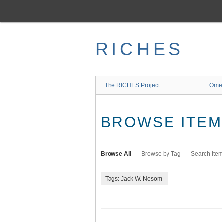
Skip
to
main
content
RICHES
The RICHES Project
Ome
BROWSE ITEMS
Browse All
Browse by Tag
Search Ite
Tags: Jack W. Nesom